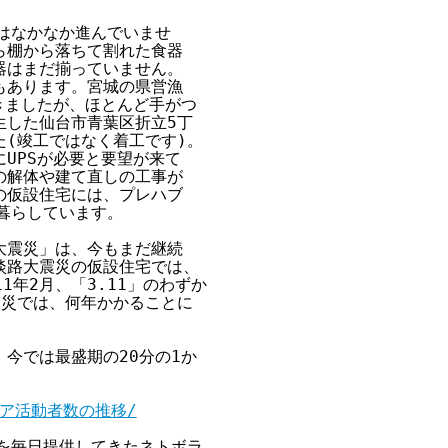
はなかなか進んでいませ

棚から落ちて割れた食器

はまだ揃っていません。

あります。宮城の県営漁

きましたが、ほとんど手がつ

した仙台市青葉区折立5丁

(竣工ではなく着工です)。

PSが必要と要望が来て

解体や建て直しの工事が

仮設住宅には、プレハブ

暮らしています。

震災」は、今もまだ継続

路大震災の仮設住宅では、

年2月、「3.11」のわずか

災では、何年かかることに

今では最盛期の20分の1か

ンティア活動者数の推移/
報を毎日提供してきたネトボラ
