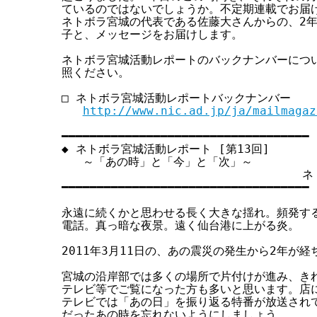
ているのではないでしょうか。不定期連載でお届け
す
ネトボラ宮城の代表である佐藤大さんからの、2年
る
子と、メッセージをお届けします。

ネトボラ宮城活動レポートのバックナンバーについ
照ください。

□ ネトボラ宮城活動レポートバックナンバー

http://www.nic.ad.jp/ja/mailmagaz
━━━━━━━━━━━━━━━━━━━━━━━━━━━━━━━━━━━

◆ ネトボラ宮城活動レポート [第13回]

   ～「あの時」と「今」と「次」～

                              
━━━━━━━━━━━━━━━━━━━━━━━━━━━━━━━━━━━

永遠に続くかと思わせる長く大きな揺れ。頻発する
電話。真っ暗な夜景。遠く仙台港に上がる炎。

2011年3月11日の、あの震災の発生から2年が経
宮城の沿岸部では多くの場所で片付けが進み、きれ
テレビ等でご覧になった方も多いと思います。店に
テレビでは「あの日」を振り返る特番が放送されて
だったあの時を忘れないようにしましょう。
