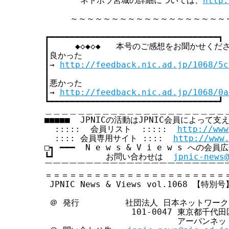
       ネトボラ宮城の詳細については、
http:
                                 
     ～～～～～～～～～～～～～～～～～～～
┏━━━━━━━━━━━━━━━━━━━━━━━━━━━━━━━━━┓

┃     ◆◇◆◇◆   本号のご感想をお聞かせください 
┃良かった                              
┃→ 
http://feedback.nic.ad.jp/1068/5c
┃                                   
┃悪かった                              
┃→ 
http://feedback.nic.ad.jp/1068/0a
┗━━━━━━━━━━━━━━━━━━━━━━━━━━━━━━━━━┛

＿＿＿＿＿＿＿＿＿＿＿＿＿＿＿＿＿＿＿＿＿＿＿
■■■■■  JPNICの活動はJPNIC会員によって支え
  :::::  会員リスト  :::::  
http://www
  :::: 会員専用サイト ::::  
http://www
□┓ ━━━  N e w s & V i e w s への会
┗┛          お問い合わせは  
jpnic-news
￣￣￣￣￣￣￣￣￣￣￣￣￣￣￣￣￣￣￣￣￣￣￣
＝＝＝＝＝＝＝＝＝＝＝＝＝＝＝＝＝＝＝＝＝＝＝
 JPNIC News & Views vol.1068 【特別号】
 ＠ 発行         社団法人 日本ネットワー
                 101-0047 東京都千代田
                          アーバンネ