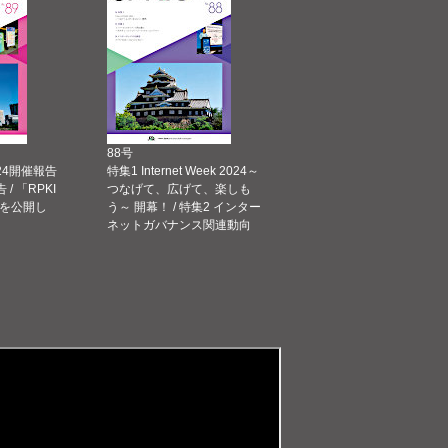
88号
 2024開催報告
特集1 Internet Week 2024～
告 / 「RPKI
つなげて、広げて、楽しも
を公開し
う～ 開幕！ / 特集2 インター
ネットガバナンス関連動向