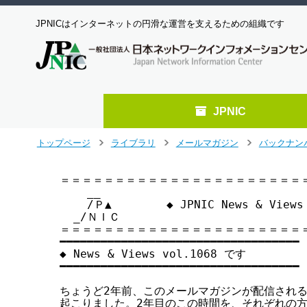
JPNICはインターネットの円滑な運営を支えるための組織です
JPNIC
メ
トップページ
ライブラリ
メールマガジン
バックナン
>
>
>
イ
ン
＝＝＝＝＝＝＝＝＝＝＝＝＝＝＝＝＝＝＝＝＝＝＝
コ
    __

ン
    /Ｐ▲        ◆ JPNIC News & View
テ
  _/ＮＩＣ

ン
＝＝＝＝＝＝＝＝＝＝＝＝＝＝＝＝＝＝＝＝＝＝＝
ツ
━━━━━━━━━━━━━━━━━━━━━━━━━━━━━━━━━━━

へ
◆ News & Views vol.1068 です

━━━━━━━━━━━━━━━━━━━━━━━━━━━━━━━━━━━

ジ
ャ
ちょうど2年前、このメールマガジンが配信される2
ン
起こりました。2年目のこの時間を、それぞれの方
プ