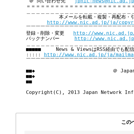
 ＠ 問い合わせ先   
jpnic-news@nic.ad.j
＝＝＝＝＝＝＝＝＝＝＝＝＝＝＝＝＝＝＝＝＝＝＝
＿＿＿＿＿＿＿＿＿＿＿＿＿＿＿＿＿＿＿＿＿＿＿
           本メールを転載・複製・再配布・
http://www.nic.ad.jp/ja/copyr
￣￣￣￣￣￣￣￣￣￣￣￣￣￣￣￣￣￣￣￣￣￣￣
登録・削除・変更   
http://www.nic.ad.jp
バックナンバー     
http://www.nic.ad.j
＿＿＿＿＿＿＿＿＿＿＿＿＿＿＿＿＿＿＿＿＿＿＿
■■■■■     News & ViewsはRSS経由でも配
::::: 
http://www.nic.ad.jp/ja/mailma
￣￣￣￣￣￣￣￣￣￣￣￣￣￣￣￣￣￣￣￣￣￣￣
■■◆                          ＠ Japan
■■◆                                
■■

Copyright(C), 2013 Japan Network Inf
この