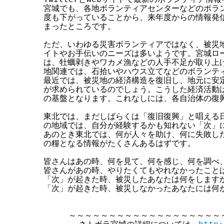
宮城でも、各地ボランティアセンターなどのボラン
度も下がっていることから、来年度からの情報発信
まったところです。

ただ、いわゆる災害ボランティアではなく、被災地
イトやお手伝いのニーズは多いようです。宮城ロー
は、牡蠣剥きやワカメ漁などの人手不足が取り上げ
地関連では、石拾いやハウス立てなどのボランティ
最近では、被災地の経済構造を復旧し、地元に安定
が求められているのでしょう。こうした経済活動は
の基盤となります。これなしには、各自治体の復興
東北では、まだしばらくは「復旧復興」と唱える日
の地域では、自分が経験するかも知れない「次」に
あのとき東北では、何が人々を助け、何に失敗した
の糧となる情報がたくさんあるはずです。

皆さんはあの時、何を見て、何を感じ、何を調べ、
皆さんがあの時、やりたくてもやれなかったことは
「次」が起きた時、被災したあなたは何をしますか
「次」が起きた時、被災しなかったあなたには何が
     ～～～～～～～～～～～～～～～～～～～