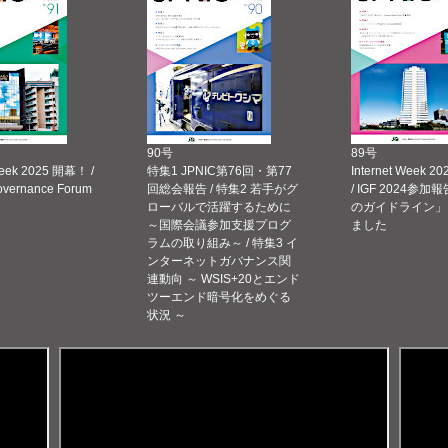
90号
89号
Week 2025 開幕！ /
特集1 JPNIC第76回・第77
Internet Week
Governance Forum
回総会報告 / 特集2 若手がグ
/ IGF 2024参加報
ローバルで活躍するために
のガイドライン」
～国際会議参加支援プログ
ました
ラムの取り組み～ / 特集3 イ
ンターネットガバナンス関
連動向 ～ WSIS+20とエンド
ツーエンド暗号化をめぐる
状況 ～