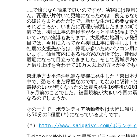
……で済むなら簡単で良いのですが、実際には復興
ん。瓦礫が片付いて更地になったのは、例えるなら
の破片をまとめただけで、新たな生活に必要な食器
それどころか、いまだに瓦礫が散乱したままの町も
港では、復旧工事の進捗率がやっと平均59%まで
いていない漁港もあります。大規模な地滑りが発生
目では、今月に入ってから復旧工事に着手しました
牡鹿の支援先からは、停電が多いためパソコン用にU
います。仙台市内にある私の家の近所では、建物の
最近になって目立ってきました。そして宮城県内の
と借り上げを合わせて10万人以上の方々が今でも
東北地方太平洋沖地震を契機に発生した「東日本大
中で、恐らくまだ序盤なのです。ちなみに阪神・淡
最後の1戸が無くなったのは震災発生16年後の2011
1ヶ月前のことでした。被害規模が大きい今回の震
なるのでしょうか。

その一方で、ボランティア活動者数は大幅に減り、
ら50分の1程度(*)になっているようです。

(*) 
http://www.saigaivc.com/ボラ
TwitterとWebサイトで最新のボランティア情