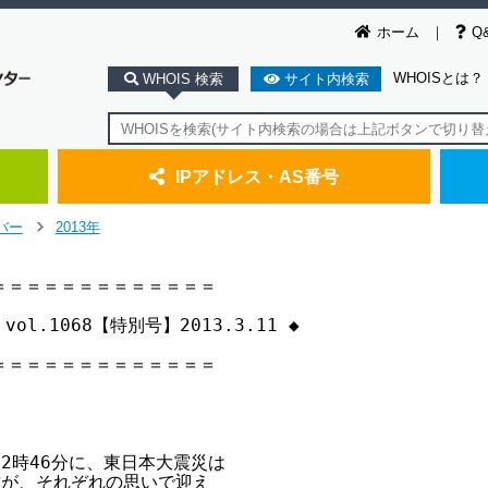
ホーム
Q
WHOISとは？
WHOIS 検索
サイト内検索
IPアドレス・AS番号
バー
2013年
>
＝＝＝＝＝＝＝＝＝＝＝＝

s vol.1068【特別号】2013.3.11 ◆

＝＝＝＝＝＝＝＝＝＝＝＝

時46分に、東日本大震災は

が、それぞれの思いで迎え
