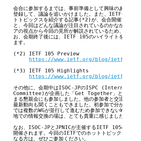
会合に参加するまでは、事前準備として興味のあるWGの
登録して、議論を追いかけました。また、IETFチェアによる
トトピックスを紹介する記事(*2)が、会合開催前に掲載
と、今回はどんな議論が注目されているのかなかなか分か
アの視点から今回の見所が解説されているため、大変参考
お、会期終了後には、IETF 105のハイライトを紹介する
ます。

(*2) IETF 105 Preview

https://www.ietf.org/blog/ietf105-p
(*3) IETF 105 Highlights

https://www.ietf.org/blog/ietf-105-
その他に、会期中はISOC-JPのISPC (Internet Stand
Committee)が企画した「Get Together」と呼
まる懇親会にも参加しました。他の参加者と交流できただ
最新動向も聞くこともできました。初参加で分からないこと
では複数のWGが並行して進むため参加できないWGもある
地での情報交換の場は、とても貴重に感じました。

なお、ISOC-JPとJPNICが主催するIETF 105の報告会
開催されます。今回のIETFでのホットトピックスや、各
なる方は、ぜひご参加ください。
