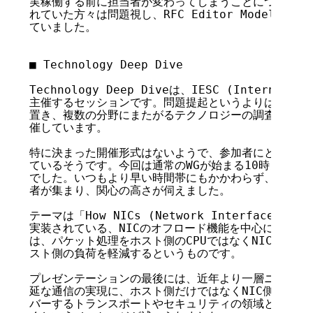
実稼働する前に担当者が変わってしまうことについて、会
れていた方々は問題視し、RFC Editor Modelのあ
ていました。

■ Technology Deep Dive

Technology Deep Diveは、IESC (Internet Eng
主催するセッションです。問題提起というよりは、最新情
置き、複数の分野にまたがるテクノロジーの調査や、考察
催しています。

特に決まった開催形式はないようで、参加者にとってより
ているそうです。今回は通常のWGが始まる10時より早い
でした。いつもより早い時間帯にもかかわらず、会場には
者が集まり、関心の高さが伺えました。

テーマは「How NICs (Network Interface Car
実装されている、NICのオフロード機能を中心に解説さ
は、パケット処理をホスト側のCPUではなくNIC上の専用
スト側の負荷を軽減するというものです。

プレゼンテーションの最後には、近年より一層ニーズが高
延な通信の実現に、ホスト側だけではなくNIC側も貢献して
バーするトランスポートやセキュリティの領域とも、今後