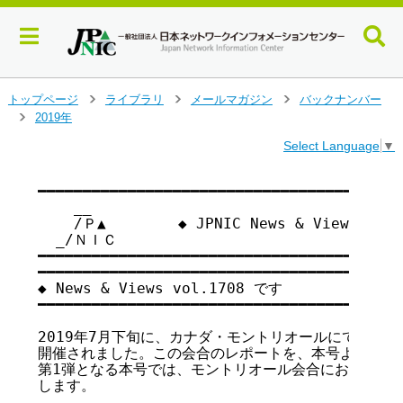
メ
トップページ
ライブラリ
メールマガジン
バックナンバー
>
>
>
イ
2019年
>
ン
Select Language
▼
コ
ン
テ
━━━━━━━━━━━━━━━━━━━━━━━━━━━━━━━━━━━

    __

ン
    /Ｐ▲        ◆ JPNIC News & Views vo
ツ
  _/ＮＩＣ

へ
━━━━━━━━━━━━━━━━━━━━━━━━━━━━━━━━━━━

ジ
━━━━━━━━━━━━━━━━━━━━━━━━━━━━━━━━━━━

ャ
◆ News & Views vol.1708 です

ン
━━━━━━━━━━━━━━━━━━━━━━━━━━━━━━━━━━━

プ
す
2019年7月下旬に、カナダ・モントリオールにて第105回
る
開催されました。この会合のレポートを、本号より連載に
第1弾となる本号では、モントリオール会合における全体
します。
