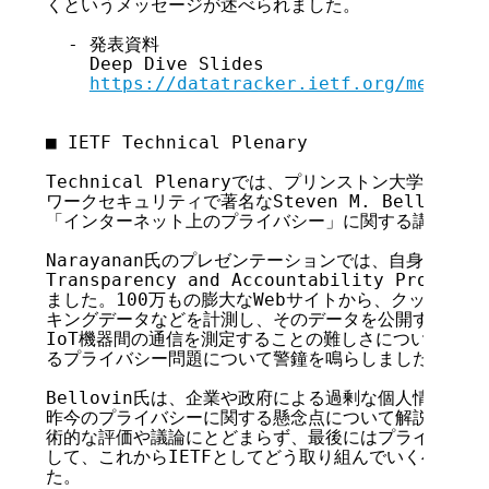
くというメッセージが述べられました。

  - 発表資料

    Deep Dive Slides

https://datatracker.ietf.org/meeting
■ IETF Technical Plenary

Technical Plenaryでは、プリンストン大学のArvin
ワークセキュリティで著名なSteven M. Bellovin
「インターネット上のプライバシー」に関する講演が行わ
Narayanan氏のプレゼンテーションでは、自身がリーダ
Transparency and Accountability Pro
ました。100万もの膨大なWebサイトから、クッキーや
キングデータなどを計測し、そのデータを公開するという
IoT機器間の通信を測定することの難しさについても言及
るプライバシー問題について警鐘を鳴らしました。

Bellovin氏は、企業や政府による過剰な個人情報の収
昨今のプライバシーに関する懸念点について解説しました
術的な評価や議論にとどまらず、最後にはプライバシーに
して、これからIETFとしてどう取り組んでいくべきかに
た。
