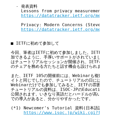
  - 発表資料

    Lessons from privacy measurement (Arv
https://datatracker.ietf.org/meeting
    Privacy: Modern Concerns (Steven M. B
https://datatracker.ietf.org/meeting
■ IETFに初めて参加して

今回、筆者はIETFに初めて参加しました。IETFでは、
加できるように、手厚いサポートがされていました。2日
はチュートリアルセッションが開催され、IETFの概要説
のチェアを務める方たちと話す機会も設けられました。

また、IETF 105の開催前には、Webinarも複数開催
イトと同じでしたので、チュートリアルの日には現地に行
Webinarだけでも参加してみると、IETFの雰囲気が分
チュートリアルの資料は、ISOC-JPのEducation W
公開されます。いきなり英語だとハードルが高いですが、
での導入があると、分かりやすかったです。

(*1) Newcomer's Tutorial 資料(日本語訳)

https://www.isoc.jp/wiki.cgi?file=s