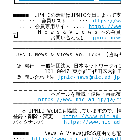
┗━━━━━━━━━━━━━━━━━━━━━━━━━━━━━━━━━┛

＿＿＿＿＿＿＿＿＿＿＿＿＿＿＿＿＿＿＿＿＿＿＿＿＿＿
■■■■■  JPNICの活動はJPNIC会員によって支えられてい
  :::::  会員リスト  ::::: 
https://www.nic
  :::: 会員専用サイト :::: 
https://www.nic.
□┓ ━━━  N e w s & V i e w s への会員広告無
┗┛          お問い合わせは  
jpnic-news@nic.
￣￣￣￣￣￣￣￣￣￣￣￣￣￣￣￣￣￣￣￣￣￣￣￣￣￣
━━━━━━━━━━━━━━━━━━━━━━━━━━━━━━━━━━━

 JPNIC News & Views vol.1708 【臨時号】

 ＠ 発行  一般社団法人 日本ネットワークインフォメ
          101-0047 東京都千代田区内神田3-6
 ＠ 問い合わせ先 
jpnic-news@nic.ad.jp
━━━━━━━━━━━━━━━━━━━━━━━━━━━━━━━━━━━

＿＿＿＿＿＿＿＿＿＿＿＿＿＿＿＿＿＿＿＿＿＿＿＿＿＿
            本メールを転載・複製・再配布・引用
https://www.nic.ad.jp/ja/copyrig
￣￣￣￣￣￣￣￣￣￣￣￣￣￣￣￣￣￣￣￣￣￣￣￣￣￣
   ◇ JPNIC Webにも掲載していますので、情報共有
登録・削除・変更   
https://www.nic.ad.jp/ja
バックナンバー     
https://www.nic.ad.jp/ja
＿＿＿＿＿＿＿＿＿＿＿＿＿＿＿＿＿＿＿＿＿＿＿＿＿＿
■■■■■     News & ViewsはRSS経由でも配信してい
::::: 
https://www.nic.ad.jp/ja/mailmagaz