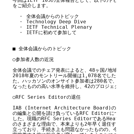
今回はIETF 105の全体報告として、以下のトピックスを
をご紹介します。

  ・ 全体会議からのトピック

  ・ Technology Deep Dive

  ・ IETF Technical Plenary

  ・ IETFに初めて参加して

■ 全体会議からのトピック

○参加者人数の近況

全体会議でのチェア発表によると、48ヶ国/地域から1,0
2018年夏のモントリール開催は1,078名でしたので、
た。ハッカソンのオンサイト参加者は280名で、前回よ
なったものの高い水準を維持し、42のプロジェクトが実
○RFC Series Editorの退任

IAB (Internet Architecture Board)の
の編集と公開を請け負っているRFC Editorについて
した。現職のRFC Series EditorであるHeather 
のさまざまな理由で、本来よりも2年早く退任するそうで
立っており、手続き上も問題なかったものの、今まで取り