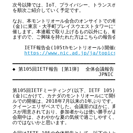
次号以降では、IoT、プライバシー、トランスポートに
を順次ご紹介していく予定です。

なお、本モントリオール会合のオンサイトでの報告会を、
(金)に東京・大手町プレイスウエストタワーにてISOC-J
催します。本連載で取り上げるもの以外にも、幅広い議論
ますので、ご興味を持たれた方はこちらの報告会にもぜひ
    IETF報告会(105thモントリオール)開催のご案内

https://www.nic.ad.jp/ja/topics/2019
━━━━━━━━━━━━━━━━━━━━━━━━━━━━━━━━━━━

◆ 第105回IETF報告 [第1弾]  全体会議報告

                             JPNIC
━━━━━━━━━━━━━━━━━━━━━━━━━━━━━━━━━━━

第105回IETFミーティング(以下、IETF 105)は、201
(金)にかけて、カナダのモントリオールにて開催されま
ルでの開催は、2018年7月以来の1年ぶりです。会場も
クイーンエリザベスでした。会議室のほかに、廊下にはい
スが用意されており、参加者からは使い勝手がよいと評判
会期中は、さわやかな夏の気候で過ごしやすく、参加者は
のではないかと思います。
