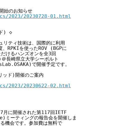
付開始のお知らせ

cs/2023/20230728-01.html
) ◇

セキュリティ技術は、国際的に利用

PKIを使ったROV (BGPに

ただけるハンズオンを全3回

木)＠長崎県立大学シーボルト

Lab.OSAKA)で開催予定です。

リッド)開催のご案内

cs/2023/20230622-02.html
に、7月に開催された第117回IETF

 Force)ミーティングの報告会を開催しま

きる機会です。参加費は無料で
