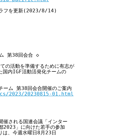
更新(2023/8/14)

ム 第38回会合 ◇

GFとしての活動を準備するために有志が

けた国内IGF活動活発化チームの

発化チーム 第38回会合開催のご案内

cs/2023/20230815-01.html
都で開催される国連会議「インター

都2023」に向けた若手の参加

は、今週水曜日8月23日
