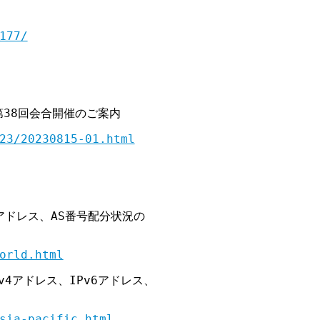
177/
第38回会合開催のご案内

23/20230815-01.html
アドレス、AS番号配分状況の

orld.html
4アドレス、IPv6アドレス、

sia-pacific.html