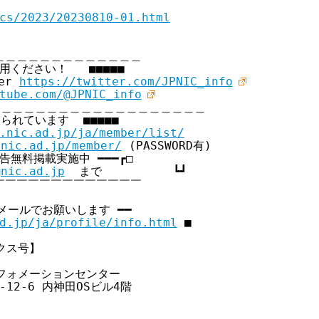
cs/2023/20230810-01.html
＿＿＿＿＿＿＿＿＿＿＿＿

用ください！   ■■■■■

er 
https://twitter.com/JPNIC_info
tube.com/@JPNIC_info
＿＿＿＿＿＿＿＿＿＿＿＿＿＿＿＿＿＿＿

られています  ■■■■■

.nic.ad.jp/ja/member/list/
.nic.ad.jp/member/
 (PASSWORD有)

員広告無料掲載実施中 ━━━┏□

@nic.ad.jp
  まで          ┗┛

￣￣￣￣￣￣￣￣￣￣￣￣

メールでお願いします ━━

d.jp/ja/profile/info.html
 ■

ックス号】

フォメーションセンター

-12-6 内神田OSビル4階
