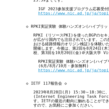
     23:59までです。

       IGF 2023参加支援プログラム応募受
https://www.nic.ad.jp/ja/topi
  ◇ RPKI実証実験 体験ハンズオン(ハイブリッド
     RPKI (リソースPKI)を使ったBGPの
     が広がり国内でも注目されています。この度、R
     おける経路情報のオリジン検証)を体験い
     開催します。今後は、第2回を8月24日(
     校、第3回を10月20日(金)＠大阪大学 Vis
       RPKI実証実験 体験ハンズオン(ハイブ
       (6月/8月/10月・参加無料)

https://www.nic.ad.jp/ja/topi
  ◇ IETF 117報告会 ◇

     2023年8月28日(月) 15:30～18:30
     (Internet Engineering Task
     す。IETFの最近の動向に触れることがで
     すので、お気軽にご参加ください。
