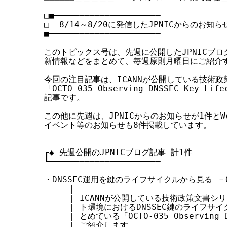
------------------------------------
す
□■━━━━━━━━━━━━━━━━━━━━━

る
□  8/14～8/20に発信したJPNICからのお知らせ
■━━━━━━━━━━━━━━━━━━━━━━

このトピックス号は、先週に公開したJPNICブログ
新情報などをまとめて、毎週原則月曜日にご紹介す
今回の注目記事は、ICANNが公開している技術政
「OCTO-035 Observing DNSSEC Key 
記事です。

この他に先週は、JPNICからのお知らせが1件とW
イベント等のお知らせも8件掲載しています。

┏◆ 先週公開のJPNICブログ記事 計1件

┗━━━━━━━━━━━━━━━━━━━━━━

・DNSSEC運用を鍵のライフサイクルから見る －OCT
     |

     | ICANNが公開している技術政策文書シ
     | ト環境におけるDNSSEC鍵のライフサ
     | とめている「OCTO-035 Observing D
     | ご紹介します...
