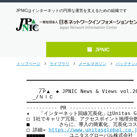
JPNICはインターネットの円滑な運営を支えるための組織です
JPNIC
メ
トップページ
ライブラリ
メールマガジン
バックナン
>
>
>
イ
ン
━━━━━━━━━━━━━━━━━━━━━━━━━━━━━━━━━━━

コ
    __

ン
    /Ｐ▲  ◆ JPNIC News & Views vol
テ
  _/ＮＩＣ

ン
━━━━━━━━━━━━━━━━━━━━━━━━━━━━━━━━━━━

ツ
---------- PR ----------------------
へ
★   「インターネット回線冗長化」はUnitas Gl
□ 1社でキャリア冗長、アクセスポイント地理分散、
ジ
■ 　       さらに、導入の簡素化、冗長化コス
ャ
□ 詳細→ 
https://www.unitasglobal.co.
ン
■■■■■■＿＿＿＿＿ユニタスグローバル株式会社＿＿
プ