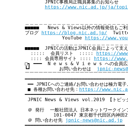
       JPNIC事務局正職員募集のお知らせ

https://www.nic.ad.jp/ja/topi
＿＿＿＿＿＿＿＿＿＿＿＿＿＿＿＿＿＿＿＿＿＿＿
■■■■■   News & Views以外の情報発信もご利
ブログ 
https://blog.nic.ad.jp/
  Twitt
             YouTube 
https://www.you
         ＿＿＿＿＿＿＿＿＿＿＿＿＿＿＿＿
■■■■■  JPNICの活動はJPNIC会員によって支え
  :::::  会員リスト  ::::: 
https://www
  :::: 会員専用サイト :::: 
https://www
□┓ ━━━  N e w s & V i e w s への会
┗┛          お問い合わせは  
jpnic-news
￣￣￣￣￣￣￣￣￣￣￣￣￣￣￣￣￣￣￣￣￣￣￣
━━━━━━━━━━━━━━━━━━━━━━━━━━━━━━━━━━━

 ━━ JPNICへのご連絡/お問い合わせは極力電子
 ■ 各種お問い合わせ先：
https://www.nic.a
━━━━━━━━━━━━━━━━━━━━━━━━━━━━━━━━━━━

 JPNIC News & Views vol.2019 【トピ
 ＠ 発行  一般社団法人 日本ネットワークイン
          101-0047 東京都千代田区内神田2
 ＠ 問い合わせ先 
jpnic-news@nic.ad.jp
━━━━━━━━━━━━━━━━━━━━━━━━━━━━━━━━━━━
