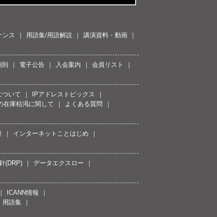
ナンス
用語集/用語解説
講演資料・動画
細則
電子公告
入会案内
会員リスト
について
IPアドレストピックス
スの在庫枯渇に関して
よくある質問
座
インターネットことはじめ
(DRP)
データエクスロー
ICANN情報
用語集