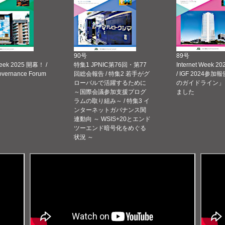
90号
89号
Week 2025 開幕！ /
特集1 JPNIC第76回・第77
Internet Week
Governance Forum
回総会報告 / 特集2 若手がグ
/ IGF 2024参加報
ローバルで活躍するために
のガイドライン」
～国際会議参加支援プログ
ました
ラムの取り組み～ / 特集3 イ
ンターネットガバナンス関
連動向 ～ WSIS+20とエンド
ツーエンド暗号化をめぐる
状況 ～