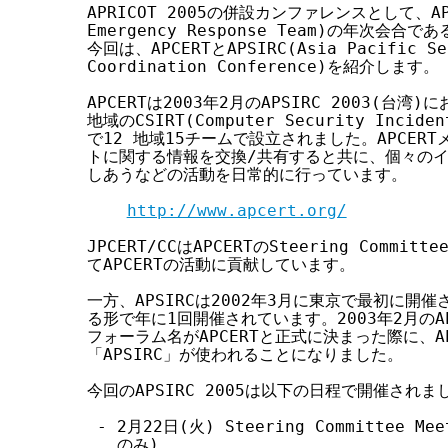
APRICOT 2005の併設カンファレンスとして、APCER
す
Emergency Response Team)の年次会合で
る
今回は、APCERTとAPSIRC(Asia Pacific Sec
Coordination Conference)を紹介します。

APCERTは2003年2月のAPSIRC 2003(台
地域のCSIRT(Computer Security Incide
で12 地域15チームで設立されました。APCER
トに関する情報を交換/共有すると共に、個々のイ
しあうなどの活動を日常的に行っています。

http://www.apcert.org/
JPCERT/CCはAPCERTのSteering Comm
てAPCERTの活動に貢献しています。

一方、APSIRCは2002年3月に東京で最初に開催さ
る形で年に1回開催されています。2003年2月のAPR
フォーラム名がAPCERTと正式に決まった際に、A
「APSIRC」が使われることになりました。

今回のAPSIRC 2005は以下の日程で開催されまし
 - 2月22日(火) Steering Committee Mee
   のみ)
