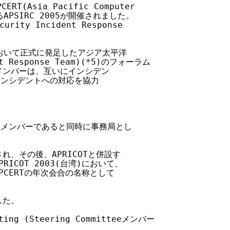
T(Asia Pacific Computer

あるAPSIRC 2005が開催されました。

urity Incident Response

湾)において正式に発足したアジア太平洋

nt Response Team)(*5)のフォーラム

Tメンバーは、互いにインシデン

ンシデントへの対応を協力

itteeメンバーであると同時に事務局とし

れ、その後、APRICOTと併設す

ICOT 2003(台湾)において、

PCERTの年次会合の名称として

た。

ting (Steering Committeeメンバー
