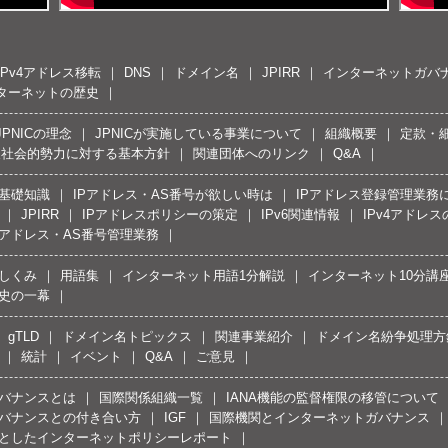
IPv4アドレス移転
DNS
ドメイン名
JPIRR
インターネットガバ
ターネットの歴史
JPNICの理念
JPNICが実施している事業について
組織概要
定款・
反社会的勢力に対する基本方針
関連団体へのリンク
Q&A
の基礎知識
IPアドレス・AS番号が欲しい時は
IPアドレス登録管理業務
JPIRR
IPアドレスポリシーの策定
IPv6関連情報
IPv4アドレ
Pアドレス・AS番号管理業務
しくみ
用語集
インターネット用語1分解説
インターネット10分講
史の一幕
gTLD
ドメイン名トピックス
関連事業紹介
ドメイン名紛争処理方針
統計
イベント
Q&A
ご意見
バナンスとは
国際関係組織一覧
IANA機能の監督権限の移管について
バナンスとの付き合い方
IGF
国際機関とインターネットガバナンス
としたインターネットポリシーレポート