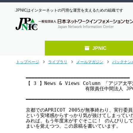
JPNICはインターネットの円滑な運営を支えるための組織です
JPNIC
メ
トップページ
ライブラリ
メールマガジン
バックナン
>
>
>
イ
ン
━━━━━━━━━━━━━━━━━━━━━━━━━━━━━━━━━━━

コ
【 3 】News & Views Column 「アジア
ン
                    有限責任中間法人 
テ
                                   
ン
━━━━━━━━━━━━━━━━━━━━━━━━━━━━━━━━━━━

ツ
へ
京都でのAPRICOT 2005が無事終わり、実行委
という安堵感からすっかり気が抜けてしまっていた
ジ
みれば、もう年度末がすぐそこに！ のんびりして
ャ
まいを覚えつつ、この原稿を書いています。

ン
プ