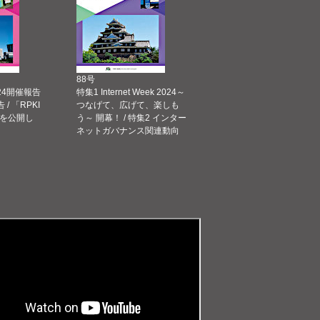
88号
 2024開催報告
特集1 Internet Week 2024～
告 / 「RPKI
つなげて、広げて、楽しも
を公開し
う～ 開幕！ / 特集2 インター
ネットガバナンス関連動向