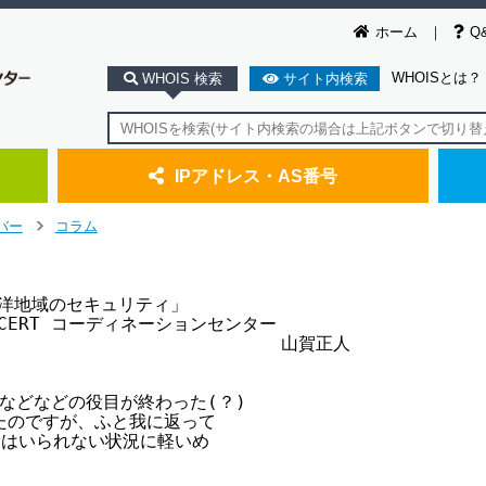
ホーム
Q
WHOISとは？
WHOIS 検索
サイト内検索
IPアドレス・AS番号
バー
コラム
>
太平洋地域のセキュリティ」

JPCERT コーディネーションセンター

                           山賀正人

員などなどの役目が終わった(？) 

のですが、ふと我に返って

はいられない状況に軽いめ
