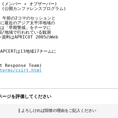
ing (メンバー + オブザーバー)

rack (公開カンファレンスプログラム)

、午前の2コマのセッションと

心に最近のアジア太平洋地域の

は「早期警戒」をテーマに

/地域で行われている観測

APRICOT 2005のWeb

CERTは13地域17チームに

t Response Team)

terms/csirt.html
ページを評価してください
よろしければ回答の理由をご記入ください