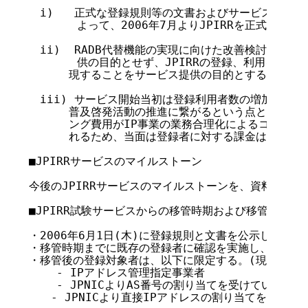
　i)   正式な登録規則等の文書およびサービス基盤の
       よって、2006年7月よりJPIRRを正式なサ
　ii)  RADB代替機能の実現に向けた改善検討を継続
       供の目的とせず、JPIRRの登録、利用を通じ
　　　 現することをサービス提供の目的とする。

　iii) サービス開始当初は登録利用者数の増加が経路
　　　 普及啓発活動の推進に繋がるという点と、サービ
　　　 ング費用がIP事業の業務合理化によるコスト削
　　　 れるため、当面は登録者に対する課金は行わない
■JPIRRサービスのマイルストーン

今後のJPIRRサービスのマイルストーンを、資料2-2に示
■JPIRR試験サービスからの移管時期および移管措置

・2006年6月1日(木)に登録規則と文書を公示し、7月3
・移管時期までに既存の登録者に確認を実施し、登録情報
・移管後の登録対象者は、以下に限定する。(現在は希望
    - IPアドレス管理指定事業者

    - JPNICよりAS番号の割り当てを受けている組織

　　- JPNICより直接IPアドレスの割り当てを受けてい