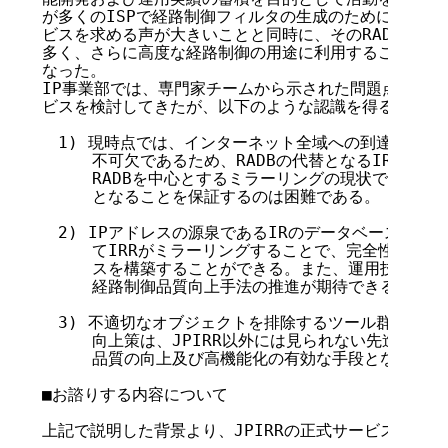
が多くのISPで経路制御フィルタの生成のために利用さ
ビスを求める声が大きいことと同時に、そのRADBでさえ
多く、さらに高度な経路制御の用途に利用することができ
なった。

IP事業部では、専門家チームから示された問題点への対策
ビスを検討してきたが、以下のような認識を得るに至った
　1) 現時点では、インターネット全域への到達性確保の
     不可欠であるため、RADBの代替となるIRRサー
     RADBを中心とするミラーリングの現状では、JPI
     となることを保証するのは困難である。

　2) IPアドレスの源泉であるIRのデータベースを参照
     てIRRがミラーリングすることで、完全性の高い
     スを構築することができる。また、運用技術者とI
     経路制御品質向上手法の推進が期待できる。

　3) 不適切なオブジェクトを排除するツール群や、PK
     向上策は、JPIRR以外には見られない先進的な
     品質の向上及び高機能化の有効な手段となりえる。
■お諮りする内容について

上記で説明した背景より、JPIRRの正式サービス化を以