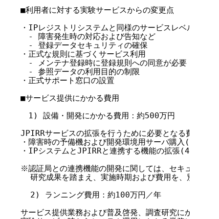
■利用者に対する実験サービスからの変更点

・IPレジストリシステムと同様のサービスレベルの提供

　- 障害発生時の対応および告知など

　- 登録データセキュリティの確保

・正式な規則に基づくサービス利用

　- メンテナ登録時に登録規則への同意が必要

　- 参照データの利用目的の制限

・正式サポート窓口の設置

■サービス提供にかかる費用

　1) 設備・開発にかかる費用：約500万円

JPIRRサービスの拡張を行うために必要となる費用。内
・障害時の予備機および開発環境用サーバ購入(100万円,2
・IPシステムとJPIRRと連携する機能の拡張(400万円,
※認証局との連携機能の開発に関しては、セキュリティ事
  研究成果を踏まえ、実施時期および費用を、別途検討
  2) ランニング費用：約100万円／年

サービス提供業務および普及啓発、調査研究にかかる費用