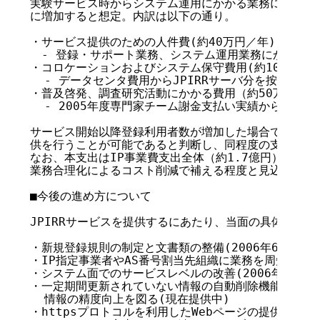
実験サービス時からシステム運用にかかる業務において年
に増加すると想定。内訳は以下の通り。

・サービス提供のための人件費(約40万円／年)

　- 登録・サポート業務、システム運用業務にかかる工
・コロケーションおよびシステム保守費用(約10万円／年
  - データセンタ費用からJPIRRサーバ分を按分

・普及啓発、調査研究活動にかかる費用（約50万円）

  - 2005年度専門家チーム謝金支払い実績から推定

サービス開始以降登録利用者数が増加した場合でも、現状
供を行うことが可能であると判断し、同程度の支出を予定
なお、本支出はIP事業費支出全体（約1.7億円）の約0.
業務合理化によるコスト削減で補える程度と見込まれる。
■今後の進め方について

JPIRRサービスを提供するにあたり、当面の具体的な施
・新規登録規則の制定と文書類の整備(2006年6月)

・IP指定事業者やAS番号割当先組織に業務を周知するこ
・システム面でのサービスレベルの改善(2006年7月頃よ
・一定期間更新されていない情報の自動削除機能の提供に
  情報の精度向上を図る(現在提供中)

・httpsプロトコルを利用したWebページの提供(2006年