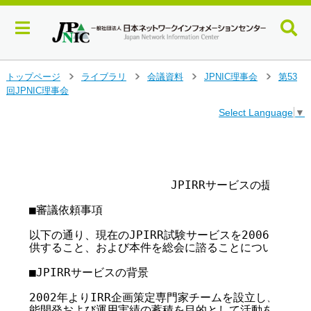
メ
トップページ
ライブラリ
会議資料
JPNIC理事会
第53
>
>
>
>
イ
回JPNIC理事会
ン
Select Language
▼
コ
ン
テ
                                        
                                        
ン
ツ
              　　　　JPIRRサービスの提供につい
へ
ジ
■審議依頼事項

ャ
ン
以下の通り、現在のJPIRR試験サービスを2006年7月
プ
供すること、および本件を総会に諮ることについて、ご承
す
る
■JPIRRサービスの背景

2002年よりIRR企画策定専門家チームを設立し、IRR
能開発および運用実績の蓄積を目的として活動を行ってきた