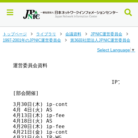
メ
トップページ
ライブラリ
会議資料
JPNIC運営委員会
>
>
>
>
イ
1997-2001年のJPNIC運営委員会
第36回社団法人JPNIC運営委員会
>
ン
Select Language
▼
コ
ン
テ
運営委員会資料                               
                                        
ン
ツ
                                IPア
へ
ジ
[部会開催]

ャ
ン
3月30日(木) ip-cont

プ
4月 4日(火) AS

す
4月13日(木) ip-fee

る
4月18日(火) AS

4月20日(木) ip-fee

4月21日(金) ip-cont

4月21日(金) IP-WG
