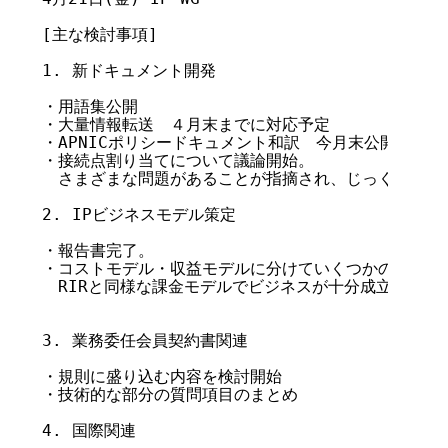
[主な検討事項]

1. 新ドキュメント開発

・用語集公開

・大量情報転送　４月末までに対応予定

・APNICポリシードキュメント和訳　今月末公開予定

・接続点割り当てについて議論開始。

　さまざまな問題があることが指摘され、じっくり検討す
2. IPビジネスモデル策定

・報告書完了。

・コストモデル・収益モデルに分けていくつかのモデルパ
　RIRと同様な課金モデルでビジネスが十分成立の見込み
3. 業務委任会員契約書関連

・規則に盛り込む内容を検討開始

・技術的な部分の質問項目のまとめ

4. 国際関連
