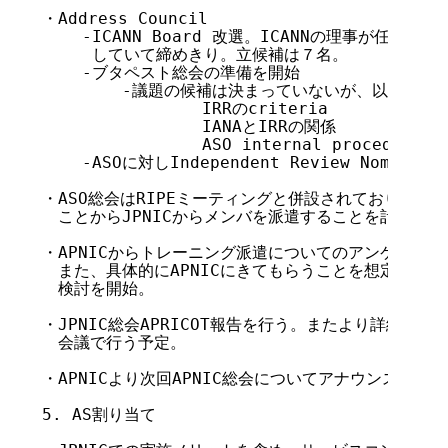
・Address Council

    -ICANN Board 改選。ICANNの理事が任期き
     していて締めきり。立候補は７名。

    -ブタペスト総会の準備を開始

     	-議題の候補は決まっていないが、以下のようなもの

      		IRRのcriteria

      		IANAとIRRの関係

		ASO internal procedure

    -ASOに対しIndependent Review Nominat
・ASO総会はRIPEミーティングと併設されており、APN
　ことからJPNICからメンバを派遣することを計画中。

・APNICからトレーニング派遣についてのアンケート。

　また、具体的にAPNICにきてもらうことを想定し、そ
　検討を開始。

・JPNIC総会APRICOT報告を行う。またより詳細な報告
　会議で行う予定。

・APNICより次回APNIC総会についてアナウンスあり。1
5. AS割り当て
