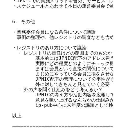
・JPNICでの実施メリットを含め、サービスコンセプト
・スケジュールとあわせて本日の運営委員会で審議予定。
6. その他

・業務委任会員になる条件について議論

　事例の整理や、他レジストリの調査なども含め、再検討
・レジストリのあり方について議論

  - レジストリの責任はどの範囲までのものか？

	基本的にはJPNIC配下のアドレス割当については責任をもつ

	実際にどの程度どのようにチェック機構を働かすかは検討要

	まずは会員という直接の関係について対応すべき

	まじめにやっている会員に損をさせないようにする

	JPNIC配下の管理について公平性がきちんと保たれているかについて

	外に対してきちんと見せていく必要

  - 外の声を聞く仕組みをどう考えるか？

	JPNICの考え方や活動内容を広報していくだけでなく、外からの生の

	意見を吸い上げるなんらかの仕組みが必要

	ip-pub中心に来年度の課題として検討していく

以上

=========================================