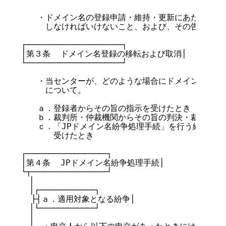
　　・ドメイン名の登録申請・維持・更新にあたって登録
　　　しなければいけないこと、および、その告知を怠っ
┌───────────────────┐

│第３条  ドメイン名登録の移転および取消│

└───────────────────┘

　　・当センターが、どのような場合にドメイン名の移転
　　　について。

　　ａ．登録者からその旨の指示を受けたとき（紛争中の
　　ｂ．裁判所・仲裁機関からその旨の判決・裁定の正本
　　ｃ．「JPドメイン名紛争処理手続」を行う紛争処理
　　　　受けたとき

┌────────────────┐

│第４条  JPドメイン名紛争処理手続│

└┬───────────────┘

　│

　│┌───────────┐

  ├┤ａ．適用対象となる紛争│

　│└───────────┘

　│
