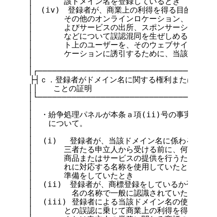
　│　　　　該ドメイン名を登録しているとき

　│　(iv)　登録者が、商業上の利得を得る目的で、そ
　│　　　　その他のオンラインロケーション、またはそ
　│　　　　よびサービスの出所、スポンサーシップ、取
　│　　　　などについて誤認混同を生ぜしめることを意
　│　　　　ト上のユーザーを、そのウェブサイトまたは
　│　　　　ケーションに誘引するために、当該ドメイン
　│

　│┌───────────────────────────────┐

  ├┤ｃ．登録者がドメイン名に関する権利または正当な
　││　　ことの証明　　　　　　　　　　　　　　　　
　│└───────────────────────────────┘

　│

　│　・紛争処理パネルが本条ａ項(ii)号の事実を認定
　│　　について。

　│

　│  (i) 　登録者が、当該ドメイン名に係わる紛争
　│　　　　三者たる申立人から受ける前に、何ら不正な
　│　　　　商品またはサービスの提供を行うために、当
　│　　　　れに対応する名称を使用していたとき、また
　│　　　　準備をしていたとき

　│  (ii)　登録者が、商標登録をしているか否かに
　│        名の名称で一般に認識されていたとき

　│  (iii) 登録者による当該ドメイン名の使用が、
　│　　　　との誤認に乗じて商業上の利得を得る目的と