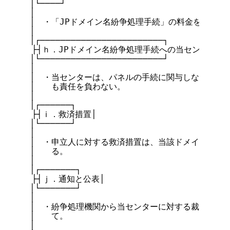
　│└────┘

　│

　│　・「JPドメイン名紛争処理手続」の料金を誰が負
　│

　│┌────────────────────────┐

  ├┤ｈ．JPドメイン名紛争処理手続への当センターの関
　│└────────────────────────┘

　│

　│　・当センターは、パネルの手続に関与しない。また
　│　　も責任を負わない。

　│

　│┌──────┐

  ├┤ｉ．救済措置│

　│└──────┘

　│

　│　・申立人に対する救済措置は、当該ドメイン名の取
　│　　る。

　│

　│┌───────┐

  ├┤ｊ．通知と公表│

　│└───────┘

　│

　│　・紛争処理機関から当センターに対する裁定結果の
　│　　て。

　│
