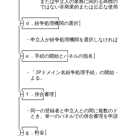
　│　　　　または申立人の業務に関わる商標の価値を毀
　│　　　　ではない非商業的または公正な使用であると
　│

　│┌───────────┐

  ├┤ｄ．紛争処理機関の選択│

　│└───────────┘

　│

　│　・申立人が紛争処理機関を選択しなければならない
　│

　│┌──────────────┐

  ├┤ｅ．手続の開始とパネルの指名│

　│└──────────────┘

　│

　│　・「JPドメイン名紛争処理手続」の開始・実施手
　│　　よる。

　│

　│┌──────┐

  ├┤ｆ．併合審理│

　│└──────┘

　│

　│　・同一の登録者と申立人との間に複数のドメイン名
　│　　とき、単一のパネルでの併合審理を申請すること
　│

　│┌────┐

  ├┤ｇ．料金│
