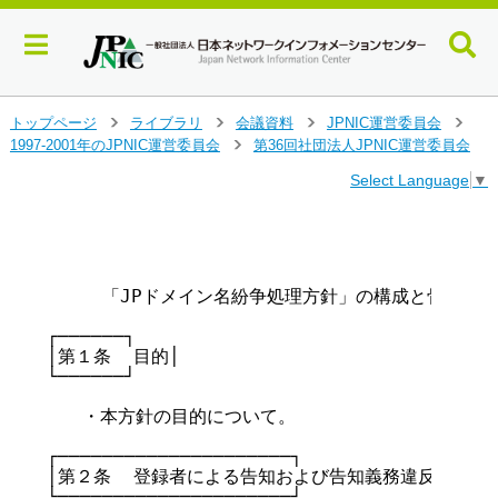
メ
トップページ
ライブラリ
会議資料
JPNIC運営委員会
>
>
>
>
イ
1997-2001年のJPNIC運営委員会
第36回社団法人JPNIC運営委員会
>
ン
Select Language
▼
コ
ン
テ
                                       
                                        
ン
ツ
     「JPドメイン名紛争処理方針」の構成と骨子（
へ
ジ
┌──────┐

ャ
│第１条  目的│

ン
└──────┘

プ
す
　　・本方針の目的について。

る
┌─────────────────────┐

│第２条  登録者による告知および告知義務違反│

└─────────────────────┘
