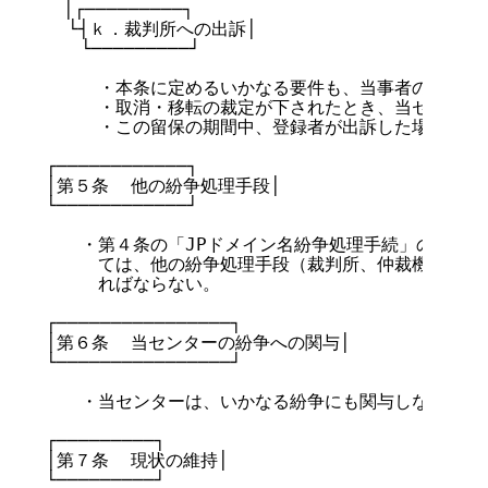
　│┌─────────┐

  └┤ｋ．裁判所への出訴│

　　└─────────┘

　　　・本条に定めるいかなる要件も、当事者の出訴を妨
　　　・取消・移転の裁定が下されたとき、当センターは
　　　・この留保の期間中、登録者が出訴した場合、裁定
┌────────────┐

│第５条  他の紛争処理手段│

└────────────┘

　　・第４条の「JPドメイン名紛争処理手続」の適用対
　　　ては、他の紛争処理手段（裁判所、仲裁機関など）
　　　ればならない。

┌────────────────┐

│第６条  当センターの紛争への関与│

└────────────────┘

　　・当センターは、いかなる紛争にも関与しない。

┌─────────┐

│第７条  現状の維持│

└─────────┘
