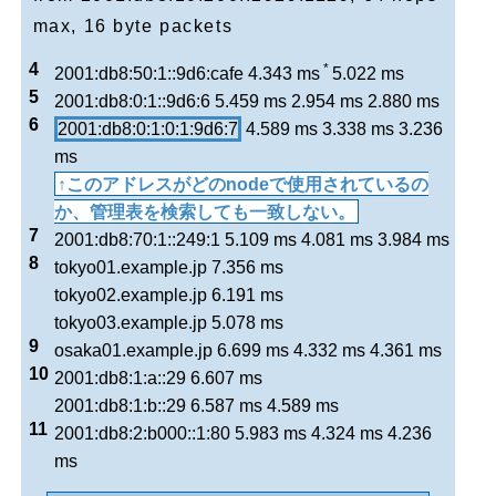
max, 16 byte packets
4
*
2001:db8:50:1::9d6:cafe 4.343 ms
5.022 ms
5
2001:db8:0:1::9d6:6 5.459 ms 2.954 ms 2.880 ms
6
2001:db8:0:1:0:1:9d6:7
4.589 ms 3.338 ms 3.236
ms
↑このアドレスがどのnodeで使用されているの
か、管理表を検索しても一致しない。
7
2001:db8:70:1::249:1 5.109 ms 4.081 ms 3.984 ms
8
tokyo01.example.jp 7.356 ms
tokyo02.example.jp 6.191 ms
tokyo03.example.jp 5.078 ms
9
osaka01.example.jp 6.699 ms 4.332 ms 4.361 ms
10
2001:db8:1:a::29 6.607 ms
2001:db8:1:b::29 6.587 ms 4.589 ms
11
2001:db8:2:b000::1:80 5.983 ms 4.324 ms 4.236
ms