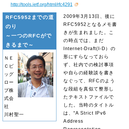
http://tools.ietf.org/html/rfc4291
2009年3月13日、後に
RFC5952までの道
RFC5952となるメモ書
のり
きが生まれました。こ
～一つのRFCがで
の時点では、まだ
きるまで～
Internet-Draft(I-D）の
形にすらなっておら
ＮＥ
ず、社内での検討事項
Ｃビ
や自らの経験談を書き
ッグ
なぐって、RFCのよう
ロー
な段組を真似て整形し
ブ株
たテキストファイルで
式会
した。当時のタイトル
社
は、“A Strict IPv6
川村聖一
Address