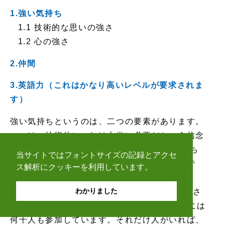
1.強い気持ち
1.1 技術的な思いの強さ
1.2 心の強さ
2.仲間
3.英語力（これはかなり高いレベルが要求されま
す）
強い気持ちというのは、二つの要素があります。
一つは、技術的にこれは本当に必要だという信念
です。これさえあれば、IETFにアイデアを持ち
当サイトではフォントサイズの記録とアクセ
込む価値がありますし、絶対にそうするべきで
ス解析にクッキーを利用しています。
す。もう一つは、心の強さ。IETFでの活動は、
わかりました
本当に疲れます。会議では、1,000人を超えるさ
まざまな国のエンジニアが集まり、WGのMLには
何千人も参加しています。それだけ人がいれば、