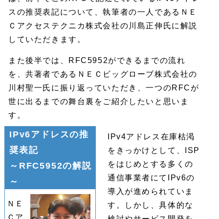
スの推奨表記について、執筆者の一人であるＮＥ
Ｃアクセステクニカ株式会社の川島正伸氏に解説
していただきます。
また後半では、RFC5952ができるまでの流れ
を、共著者であるＮＥＣビッグローブ株式会社の
川村聖一氏に振り返っていただき、一つのRFCが
世に出るまでの舞台裏をご紹介したいと思いま
す。
IPv6アドレスの推
IPv4アドレス在庫枯渇
奨表記
をきっかけとして、ISP
をはじめとする多くの
～RFC5952の解説
通信事業者にてIPv6の
～
導入が進められていま
ＮＥ
す。しかし、具体的な
Ｃア
検討やサービス開発を