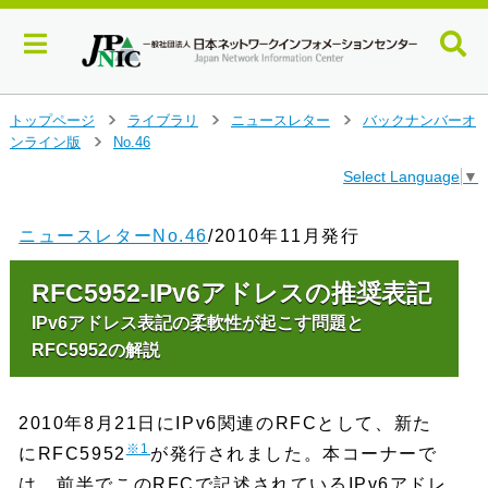
メ
トップページ
ライブラリ
ニュースレター
バックナンバーオ
>
>
>
イ
ンライン版
No.46
>
ン
Select Language
▼
コ
ン
テ
ニュースレターNo.46
/2010年11月発行
ン
ツ
RFC5952-IPv6アドレスの推奨表記
へ
ジ
IPv6アドレス表記の柔軟性が起こす問題と
ャ
RFC5952の解説
ン
プ
す
2010年8月21日にIPv6関連のRFCとして、新た
る
※1
にRFC5952
が発行されました。本コーナーで
は、前半でこのRFCで記述されているIPv6アドレ