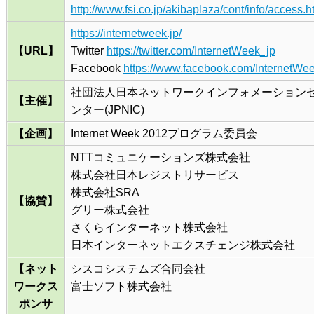
http://www.fsi.co.jp/akibaplaza/cont/info/access.h
https://internetweek.jp/
【URL】
Twitter
https://twitter.com/InternetWeek_jp
Facebook
https://www.facebook.com/InternetWe
社団法人日本ネットワークインフォメーション
【主催】
ンター(JPNIC)
【企画】
Internet Week 2012プログラム委員会
NTTコミュニケーションズ株式会社
株式会社日本レジストリサービス
株式会社SRA
【協賛】
グリー株式会社
さくらインターネット株式会社
日本インターネットエクスチェンジ株式会社
【ネット
シスコシステムズ合同会社
ワークス
富士ソフト株式会社
ポンサ