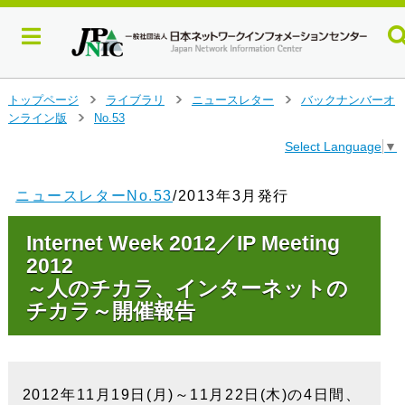
メ
トップページ
ライブラリ
ニュースレター
バックナンバーオ
>
>
>
イ
ンライン版
No.53
>
ン
Select Language
▼
コ
ン
テ
ニュースレターNo.53
/2013年3月発行
ン
ツ
Internet Week 2012／IP Meeting
へ
ジ
2012
ャ
～人のチカラ、インターネットの
ン
チカラ～開催報告
プ
す
る
2012年11月19日(月)～11月22日(木)の4日間、