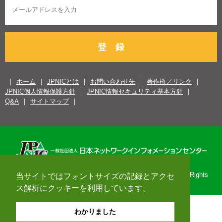
登 録
ホーム
JPNICとは
お問い合わせ先
著作権／リンク
JPNIC個人情報保護方針
JPNIC情報セキュリティ基本方針
Q&A
サイトマップ
Copyright© 1996-2026 Japan Network Information Center. All Rights
当サイトではフォントサイズの記録とアクセ
Reserved.
ス解析にクッキーを利用しています。
わかりました