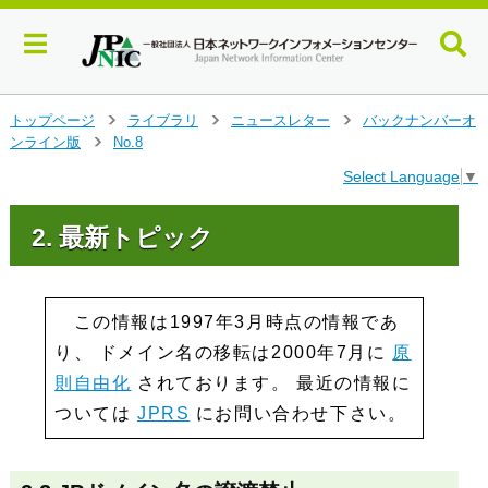
メ
トップページ
ライブラリ
ニュースレター
バックナンバーオ
>
>
>
イ
ンライン版
No.8
>
ン
Select Language
▼
コ
ン
テ
2. 最新トピック
ン
ツ
へ
ジ
この情報は1997年3月時点の情報であ
ャ
り、 ドメイン名の移転は2000年7月に
原
ン
プ
則自由化
されております。 最近の情報に
す
ついては
JPRS
にお問い合わせ下さい。
る