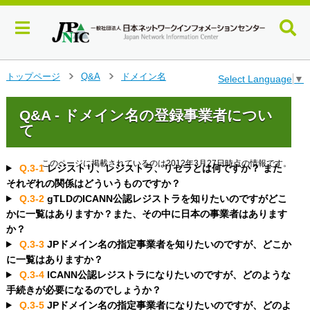
メ
トップページ
Q&A
ドメイン名
Select Language
▼
>
>
イ
ン
Q&A - ドメイン名の登録事業者につい
コ
て
ン
テ
ン
このページに掲載されているのは2012年3月27日時点の情報です。
Q.3-1
レジストリ、レジストラ、リセラとは何ですか？ また
ツ
それぞれの関係はどういうものですか？
へ
Q.3-2
gTLDのICANN公認レジストラを知りたいのですがどこ
ジ
かに一覧はありますか？また、その中に日本の事業者はあります
ャ
ン
か？
プ
Q.3-3
JPドメイン名の指定事業者を知りたいのですが、どこか
す
に一覧はありますか？
る
Q.3-4
ICANN公認レジストラになりたいのですが、どのような
手続きが必要になるのでしょうか？
Q.3-5
JPドメイン名の指定事業者になりたいのですが、どのよ