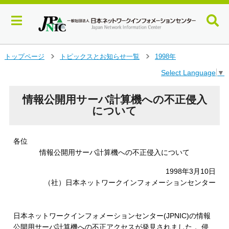
メ
トップページ
トピックスとお知らせ一覧
1998年
＞
＞
イ
Select Language
▼
ン
コ
ン
情報公開用サーバ計算機への不正侵入
テ
について
ン
ツ
へ
各位
ジ
情報公開用サーバ計算機への不正侵入について
ャ
ン
1998年3月10日
プ
（社）日本ネットワークインフォメーションセンター
す
る
日本ネットワークインフォメーションセンター(JPNIC)の情報
公開用サーバ計算機への不正アクセスが発見されました． 侵