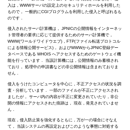
入は，WWWサーバの設定上のセキュリティホールを利用した
もので， 一般的にCGIプログラムを利用した侵入と呼ばれるも
のです．
侵入されたサーバ計算機は， JPNICの公開情報をインターネッ
ト管理者の要求に応じて提供するためのサーバ計算機で，
WWW(ワールドワイドウエブ)，FTP(ファイル転送プロトコル
による情報公開サービス)， およびWWWからJPNIC登録デー
タベースである WHOIS へアクセスするためのゲートウェイ機
能を行っています． 当該計算機には，公開情報のみ蓄積され
ており， 処理中の申請書などの非公開情報は含まれておりま
せん．
侵入をうけたコンピュータを中心に，不正アクセスの状況を調
査・分析しています． 一部のファイルが不正にアクセスされ
ましたが， サーバ内の内容が不正に変更されていたり，非公
開の情報にアクセスされた痕跡は， 現在，発見されていませ
ん．
現在，侵入防止策を強化するともに，万が一の場合にそなえ
て， 当該システムの再設定およびこのような事態に対処する