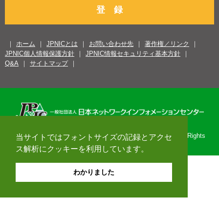
登 録
ホーム
JPNICとは
お問い合わせ先
著作権／リンク
JPNIC個人情報保護方針
JPNIC情報セキュリティ基本方針
Q&A
サイトマップ
Copyright© 1996-2026 Japan Network Information Center. All Rights
当サイトではフォントサイズの記録とアクセ
Reserved.
ス解析にクッキーを利用しています。
わかりました