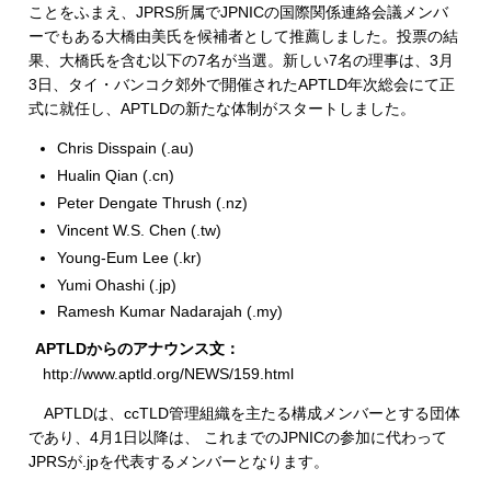
ことをふまえ、JPRS所属でJPNICの国際関係連絡会議メンバ
ーでもある大橋由美氏を候補者として推薦しました。投票の結
果、大橋氏を含む以下の7名が当選。新しい7名の理事は、3月
3日、タイ・バンコク郊外で開催されたAPTLD年次総会にて正
式に就任し、APTLDの新たな体制がスタートしました。
Chris Disspain (.au)
Hualin Qian (.cn)
Peter Dengate Thrush (.nz)
Vincent W.S. Chen (.tw)
Young-Eum Lee (.kr)
Yumi Ohashi (.jp)
Ramesh Kumar Nadarajah (.my)
APTLDからのアナウンス文：
http://www.aptld.org/NEWS/159.html
APTLDは、ccTLD管理組織を主たる構成メンバーとする団体
であり、4月1日以降は、 これまでのJPNICの参加に代わって
JPRSが.jpを代表するメンバーとなります。