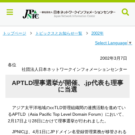
メ
トップページ
トピックスとお知らせ一覧
2002年
＞
＞
イ
Select Language
▼
ン
コ
ン
2002年3月7日
テ
各位
ン
社団法人日本ネットワークインフォメーションセンター
ツ
へ
APTLD理事選挙が開催、.jp代表も理事
ジ
に当選
ャ
ン
プ
アジア太平洋地域のccTLD管理組織間の連携活動を進めてい
す
るAPTLD（Asia Pacific Top Level Domain Forum）において、
る
2月17日より28日にかけて理事選挙が行われました。
JPNICは、4月1日にJPドメイン名登録管理業務が移管される