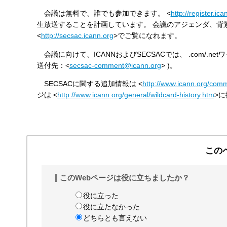
会議は無料で、誰でも参加できます。 <
http://register.ica
生放送することを計画しています。 会議のアジェンダ、背
<
http://secsac.icann.org
>でご覧になれます。
会議に向けて、ICANNおよびSECSACでは、 .com/
送付先：<
secsac-comment@icann.org
> )。
SECSACに関する追加情報は <
http://www.icann.org/commi
ジは <
http://www.icann.org/general/wildcard-history.htm
>
この
このWebページは役に立ちましたか？
役に立った
役に立たなかった
どちらとも言えない