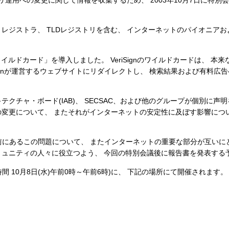
ストリ運用への変更に関して情報を収集するため、 2003年10月7日に特別
レジストラ、 TLDレジストリを含む、 インターネットのパイオニアお
ンに「ワイルドカード」を導入しました。 VeriSignのワイルドカードは、 本来
iSignが運営するウェブサイトにリダイレクトし、 検索結果および有料広
チャ・ボード(IAB)、 SECSAC、および他のグループが個別に声
変更について、 またそれがインターネットの安定性に及ぼす影響につ
目前にあるこの問題について、 またインターネットの重要な部分が互いに
ュニティの人々に役立つよう、 今回の特別会議後に報告書を発表する
時間 10月8日(水)午前0時～午前6時)に、 下記の場所にて開催されます。