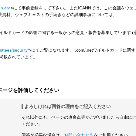
nn.org
>にて事前登録をして下さい。 またICANNでは、この会議をウェ
景資料、ウェブキャストの手続きなどの詳細事項については、
.netワイルドカードの影響に関する一般からの意見・報告を募集しています 
ttees/security/
>にてご覧になれます。 .com/.netワイルドカードに関
に掲載されています。
ページを評価してください
よろしければ回答の理由をご記入ください
それ以外にも、ページの改良点等がございましたら自由に
ください。
回答が必要な場合は、
お問い合わせ先
をご利用ください。