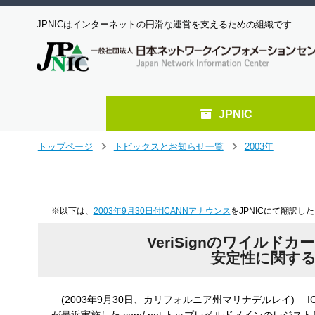
JPNICはインターネットの円滑な運営を支えるための組織です
JPNIC
メ
トップページ
トピックスとお知らせ一覧
2003年
＞
＞
イ
ン
コ
ン
※以下は、
2003年9月30日付ICANNアナウンス
をJPNICにて翻訳し
テ
ン
VeriSignのワイルド
ツ
安定性に関す
へ
ジ
ャ
(2003年9月30日、カリフォルニア州マリナデルレイ) ICA
ン
プ