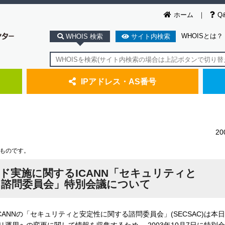
ホーム
Q
WHOISとは？
WHOIS 検索
サイト内検索
IPアドレス・AS番号
2
たものです。
カード実施に関するICANN「セキュリティと
る諮問委員会」特別会議について
NNの「セキュリティと安定性に関する諮問委員会」(SECSAC)は本日、 Ve