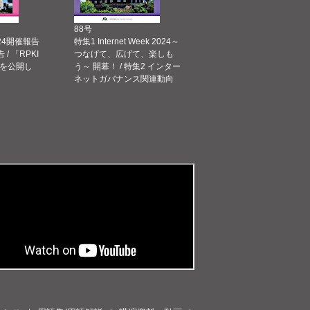
88号
 2024開催報告
特集1 Internet Week 2024～
告 / 「RPKI
つなげて、広げて、楽しも
を公開し
う～ 開幕！ / 特集2 インター
ネットガバナンス関連動向