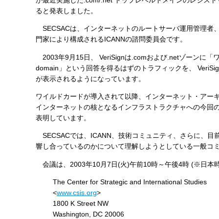
が最近実施した.com/.net トップレベルドメインのレジ
す
ると発表しました。
る
SECSACは、インターネットのルートサーバ運用管理者、
門家により構成されるICANNの諮問委員会です。
2003年9月15日、 VeriSignは.comおよび.netゾー
domain」という回答を得るはずのトラフィックを、 Ver
が表示されるようになっています。
ワイルドカードが導入されて以降、インターネット・アーキテク
インターネットの核となるインフラストラクチャへの今回の
表明しています。
SECSACでは、ICANN、技術コミュニティ、さらに、
響し合っているのかについて理解しようとしている一般コミ
会議は、2003年10月7日(火)午前10時～午後4時 (※日本
The Center for Strategic and International Studies
<
www.csis.org
>
1800 K Street NW
Washington, DC 20006