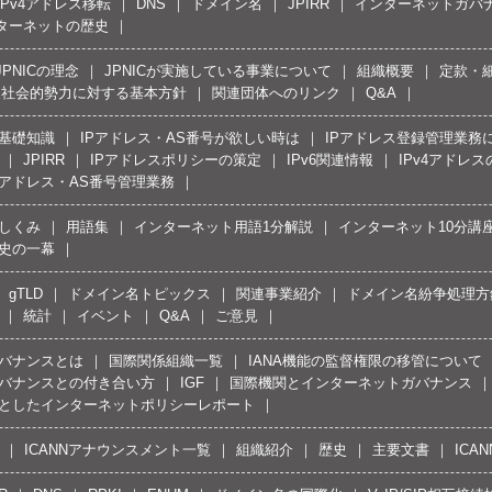
IPv4アドレス移転
DNS
ドメイン名
JPIRR
インターネットガバ
ターネットの歴史
JPNICの理念
JPNICが実施している事業について
組織概要
定款・
反社会的勢力に対する基本方針
関連団体へのリンク
Q&A
の基礎知識
IPアドレス・AS番号が欲しい時は
IPアドレス登録管理業務
JPIRR
IPアドレスポリシーの策定
IPv6関連情報
IPv4アドレ
Pアドレス・AS番号管理業務
しくみ
用語集
インターネット用語1分解説
インターネット10分講
史の一幕
gTLD
ドメイン名トピックス
関連事業紹介
ドメイン名紛争処理方針
統計
イベント
Q&A
ご意見
バナンスとは
国際関係組織一覧
IANA機能の監督権限の移管について
バナンスとの付き合い方
IGF
国際機関とインターネットガバナンス
としたインターネットポリシーレポート
ICANNアナウンスメント一覧
組織紹介
歴史
主要文書
ICA