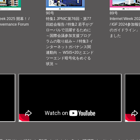
90号
89号
Week 2025 開幕！ /
特集1 JPNIC第76回・第77
Internet Week
Governance Forum
回総会報告 / 特集2 若手がグ
/ IGF 2024参加報
ローバルで活躍するために
のガイドライン」
～国際会議参加支援プログ
ました
ラムの取り組み～ / 特集3 イ
ンターネットガバナンス関
連動向 ～ WSIS+20とエンド
ツーエンド暗号化をめぐる
状況 ～