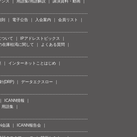
ナンス
用語集/用語解説
講演資料・動画
細則
電子公告
入会案内
会員リスト
について
IPアドレストピックス
スの在庫枯渇に関して
よくある質問
座
インターネットことはじめ
(DRP)
データエクスロー
ICANN情報
用語集
NN会議
ICANN報告会