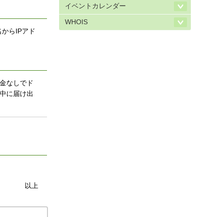
イベントカレンダー
WHOIS
からIPアド
罰金なしでド
間中に届け出
以上