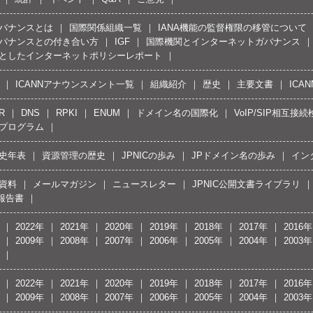
バナンスとは
国際関係組織一覧
IANA機能の監督権限の移管について
バナンスとの付き合い方
IGF
国際機関とインターネットガバナンス
としたインターネットポリシーレポート
ICANNアナウンスメント一覧
組織紹介
歴史
主要文書
ICA
R
DNS
RPKI
ENUM
ドメイン名の国際化
VoIP/SIP相互
プログラム
史年表
資源管理の歴史
JPNICの歩み
JPドメイン名の歩み
イン
資料
メールマガジン
ニュースレター
JPNIC公開文書ライブラリ
報告書
2022年
2021年
2020年
2019年
2018年
2017年
2016年
2009年
2008年
2007年
2006年
2005年
2004年
2003年
2022年
2021年
2020年
2019年
2018年
2017年
2016年
2009年
2008年
2007年
2006年
2005年
2004年
2003年