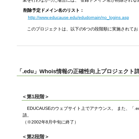
業を行わなかった場合には、 登録ドメイン名が削除される
す
削除予定ドメイン名のリスト：
る
http://www.educause.edu/edudomain/no_logins.asp
このプロジェクトは、以下の6つの段階順に実施されており
「.edu」Whois情報の正確性向上プロジェクト
＜第1段階＞
EDUCAUSEのウェブサイト上でアナウンス。 また、「.
請。
（※2002年8月中旬に終了）
＜第2段階＞