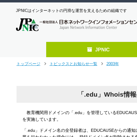
JPNICはインターネットの円滑な運営を支えるための組織です
JPNIC
メ
トップページ
トピックスとお知らせ一覧
2003年
＞
＞
イ
ン
コ
ン
「.edu」Whoi
テ
ン
ツ
へ
教育機関用ドメインの「.edu」を管理しているEDUCAU
ジ
を実施しています。
ャ
「.edu」ドメイン名の全登録者は、EDUCAUSEからの通
ン
プ