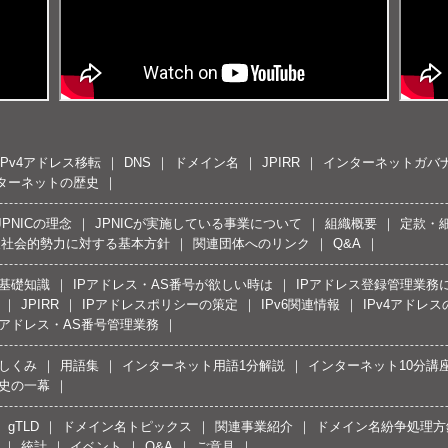
IPv4アドレス移転
DNS
ドメイン名
JPIRR
インターネットガバ
ターネットの歴史
JPNICの理念
JPNICが実施している事業について
組織概要
定款・
反社会的勢力に対する基本方針
関連団体へのリンク
Q&A
の基礎知識
IPアドレス・AS番号が欲しい時は
IPアドレス登録管理業務
JPIRR
IPアドレスポリシーの策定
IPv6関連情報
IPv4アドレ
Pアドレス・AS番号管理業務
しくみ
用語集
インターネット用語1分解説
インターネット10分講
史の一幕
gTLD
ドメイン名トピックス
関連事業紹介
ドメイン名紛争処理方針
統計
イベント
Q&A
ご意見