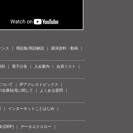
ナンス
用語集/用語解説
講演資料・動画
細則
電子公告
入会案内
会員リスト
について
IPアドレストピックス
スの在庫枯渇に関して
よくある質問
座
インターネットことはじめ
(DRP)
データエクスロー