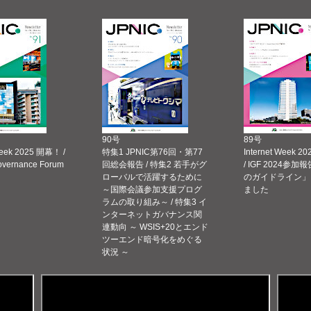
90号
89号
Week 2025 開幕！ /
特集1 JPNIC第76回・第77
Internet Week
Governance Forum
回総会報告 / 特集2 若手がグ
/ IGF 2024参加報
ローバルで活躍するために
のガイドライン」
～国際会議参加支援プログ
ました
ラムの取り組み～ / 特集3 イ
ンターネットガバナンス関
連動向 ～ WSIS+20とエンド
ツーエンド暗号化をめぐる
状況 ～