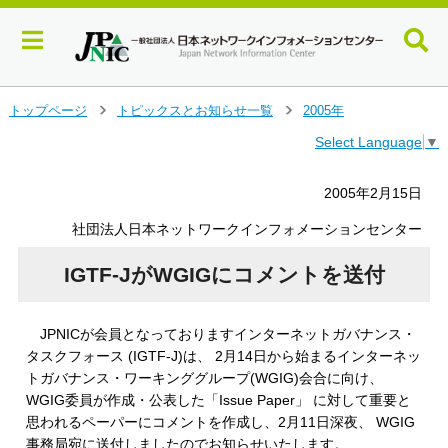
メ
トップページ
トピックスとお知らせ一覧
2005年
＞
＞
イ
Select Language
▼
ン
コ
ン
2005年2月15日
テ
ン
社団法人日本ネットワークインフォメーションセンター
ツ
へ
IGTF-JがWGIGにコメントを送付
ジ
ャ
ン
JPNICが会員となっておりますインターネットガバナンス・
プ
タスクフォース (IGTF-J)は、 2月14日から始まるインターネッ
す
トガバナンス・ワーキンググループ(WGIG)会合に向け、
る
WGIG委員が作成・公表した「Issue Paper」 に対して重要と
思われるペーパーにコメントを作成し、2月11日深夜、 WGIG
事務局宛に送付しましたのでお知らせいたします。