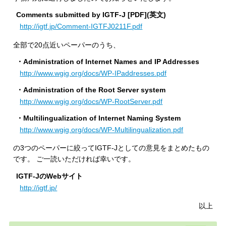
Comments submitted by IGTF-J [PDF](英文)
http://igtf.jp/Comment-IGTFJ0211F.pdf
全部で20点近いペーパーのうち、
・Administration of Internet Names and IP Addresses
http://www.wgig.org/docs/WP-IPaddresses.pdf
・Administration of the Root Server system
http://www.wgig.org/docs/WP-RootServer.pdf
・Multilingualization of Internet Naming System
http://www.wgig.org/docs/WP-Multilingualization.pdf
の3つのペーパーに絞ってIGTF-Jとしての意見をまとめたもの
です。 ご一読いただければ幸いです。
IGTF-JのWebサイト
http://igtf.jp/
以上