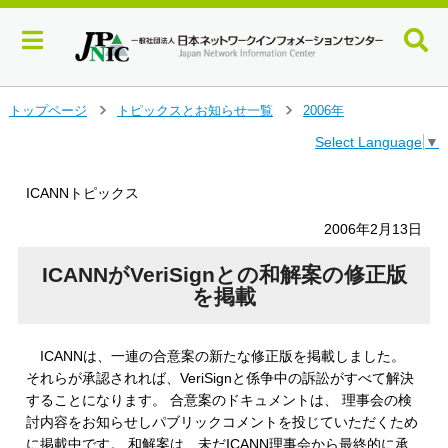
メ
トップページ
トピックスとお知らせ一覧
2006年
＞
＞
イ
Select Language
▼
ン
コ
ン
ICANNトピックス
テ
ン
2006年2月13日
ツ
へ
ICANNがVeriSignとの和解案の修正版
ジ
を掲載
ャ
ン
プ
ICANNは、一連の合意案の新たな修正版を掲載しました。
す
それらが承認されれば、VeriSignと係争中の訴訟がすべて解決
る
することになります。 合意案のドキュメントは、 理事会の検
討内容をお知らせしパブリックコメントを投じていただくため
に掲載中です。 和解案は、未だICANN理事会から最終的に承