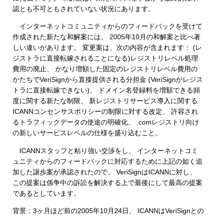
認とも不可ともされていない状況にあります。
インターネットコミュニティからのフィードバックを受けて
作成された新たな和解案には、 2005年10月の和解案と比べ著
しい違いがあります。 変更案は、次の内容が含まれます： (レ
ジストラに直接転嫁されることになる)レジストリレベル処理
費用の廃止、 かなり増額した固定のレジストリレベル費用の
かたちでVeriSignから直接提供される分担金 (VeriSignがレジス
トラに直接転嫁できない)、 ドメイン名登録料を増額できる頻
度に関する新たな制限、 新レジストリサービス導入に関する
ICANNコンセンサスポリシーの制限に対する改定、 許容され
るトラフィックデータの使途の明確化、 .comレジストリ向け
の新しいサービスレベルの仕様を盛り込むこと。
ICANNスタッフと粘り強い交渉をし、 インターネットコミ
ュニティからのフィードバックに対応するために上記の如く追
加した譲歩案が承認されたので、 VeriSignはICANNに対し、
この提案は係争中の訴訟を解決する上で最後にして最高の提案
であるとしています。
背景：3ヶ月ほど前の2005年10月24日、 ICANNはVeriSignとの