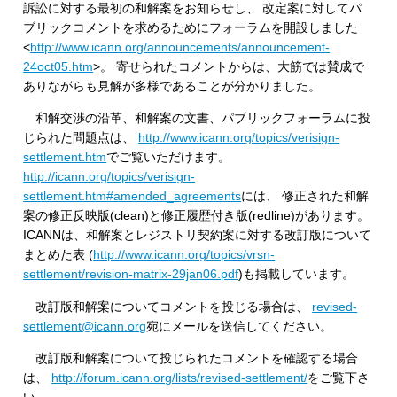
訴訟に対する最初の和解案をお知らせし、 改定案に対してパ
ブリックコメントを求めるためにフォーラムを開設しました
<
http://www.icann.org/announcements/announcement-
24oct05.htm
>。 寄せられたコメントからは、大筋では賛成で
ありながらも見解が多様であることが分かりました。
和解交渉の沿革、和解案の文書、パブリックフォーラムに投
じられた問題点は、
http://www.icann.org/topics/verisign-
settlement.htm
でご覧いただけます。
http://icann.org/topics/verisign-
settlement.htm#amended_agreements
には、 修正された和解
案の修正反映版(clean)と修正履歴付き版(redline)があります。
ICANNは、和解案とレジストリ契約案に対する改訂版について
まとめた表 (
http://www.icann.org/topics/vrsn-
settlement/revision-matrix-29jan06.pdf
)も掲載しています。
改訂版和解案についてコメントを投じる場合は、
revised-
settlement@icann.org
宛にメールを送信してください。
改訂版和解案について投じられたコメントを確認する場合
は、
http://forum.icann.org/lists/revised-settlement/
をご覧下さ
い。