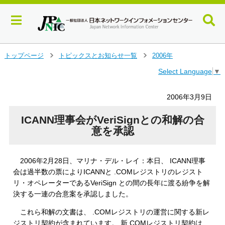
メ
トップページ
トピックスとお知らせ一覧
2006年
＞
＞
イ
Select Language
▼
ン
コ
ン
2006年3月9日
テ
ン
ICANN理事会がVeriSignとの和解の合
ツ
意を承認
へ
ジ
ャ
2006年2月28日、マリナ・デル・レイ：本日、 ICANN理事
ン
会は過半数の票によりICANNと .COMレジストリのレジスト
プ
リ・オペレーターであるVeriSign との間の長年に渡る紛争を解
す
決する一連の合意案を承認しました。
る
これら和解の文書は、 .COMレジストリの運営に関する新レ
ジストリ契約が含まれています。 新.COMレジストリ契約は、