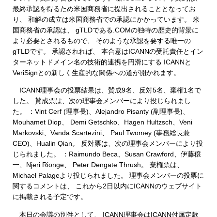
最終承認を得るため米国商務省に提出されることとなってお
り、 和解の成立は米国商務省での承認にかかっています。 米
国商務省の承認は、 gTLDである.COMの独特の歴史的背景に
より必要とされるもので、 そのような承認を要する唯一の
gTLDです。 承認されれば、 本合意はICANNの受託責任とイン
ターネットドメイン名の技術的連携を円滑にする ICANNと
VeriSignとの新しく生産的な関係への道が開かれます。
ICANN理事会の投票結果は、賛成9名、反対5名、棄権1名で
した。 賛成票は、次の理事会メンバーにより投じられまし
た。 ：Vint Cerf (理事長)、Alejandro Pisanty (副理事長)、
Mouhamet Diop、 Demi Getschko、Hagen Hultzsch、Veni
Markovski、Vanda Scartezini、 Paul Twomey (事務総長兼
CEO)、Hualin Qian。 反対票は、次の理事会メンバーにより投
じられました。 ：Raimundo Beca、Susan Crawford、伊藤穣
一、Njeri Rionge、 Peter Dengate Thrush。 棄権票は、
Michael Palageより投じられました。 理事会メンバーの投票に
関するコメントは、 これから2日以内にICANNのウェブサイト
に掲載される予定です。
本日の会議の別件として、 ICANN理事会はICANN付属定款