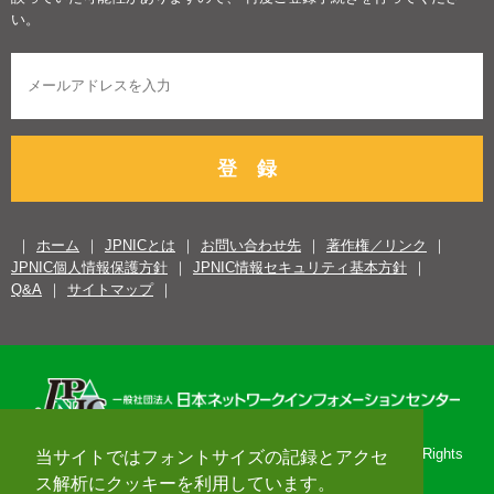
い。
登 録
ホーム
JPNICとは
お問い合わせ先
著作権／リンク
JPNIC個人情報保護方針
JPNIC情報セキュリティ基本方針
Q&A
サイトマップ
Copyright© 1996-2026 Japan Network Information Center. All Rights
当サイトではフォントサイズの記録とアクセ
Reserved.
ス解析にクッキーを利用しています。