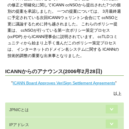
の修正と明確化に関してICANN ccNSOから提出された7つの個
別の提案を承認しました。 一つの提案については、 3月最終週
に予定されている次回ICANNウェリントン会合にて ccNSOと
更に議論するために持ち越されました。 これらのポリシー提
案は、 ccNSOが行っている第一次ポリシー策定プロセス
(ccPDP) からICANN理事会に説明されています。 ccTLDコミ
ュニティから始まり上手く進んだこのポリシー策定プロセス
は、 インターネットのドメイン名システムに関する ICANNの
技術的調整の重要な出来事となりました。
ICANNからのアナウンス(2006年2月28日)
"
ICANN Board Approves VeriSign Settlement Agreements
"
以上
JPNICとは
IPアドレス