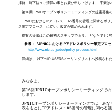
拝啓 時下益々ご清祥の事とお慶び申し上げます。 平素は
す
る
第16回JPNICオープンポリシーミーティングの提案募集
JPNICにおけるIPアドレス・ AS番号の管理に関するポ
ス策定プロセス」に従い、改定が進められます。
提案の提出はこの最初のステップであり、 どなたでもJP
参考：『JPNICにおけるIPアドレスポリシー策定プロセ
http://www.nic.ad.jp/doc/policy-process.html
詳細は、 以下のIP-USERSメーリングリストへ投稿さ
みなさま、

第16回JPNICオープンポリシーミーティングで
します。

JPNICオープンポリシーミーティングでは、みな
表をもとにIPアドレス・AS番号の管理に関わる議