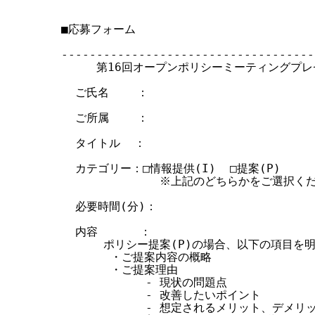
■応募フォーム

------------------------------------
     第16回オープンポリシーミーティングプ
  ご氏名    ：

  ご所属    ：

  タイトル  ：

  カテゴリー：□情報提供(I)  □提案(P)

              ※上記のどちらかをご選択くだ
  必要時間(分)：

  内容      ：

      ポリシー提案(P)の場合、以下の項目を明
       ・ご提案内容の概略

       ・ご提案理由

            - 現状の問題点

            - 改善したいポイント

            - 想定されるメリット、デメリッ