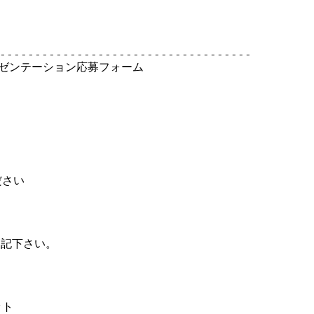
------------------------------------

レゼンテーション応募フォーム

さい

記下さい。

ト
