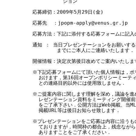
            ション

  応募締切：2009年5月29日(金)

  応募先  ：jpopm-apply@venus.gr.jp

  応募方法：下記に添付する応募フォームに記入
  通知 ： 当日プレゼンテーションをお願いする方に
          までにご本人にご連絡いたします．

  開催情報：決定次第後日改めてご案内いたします
  ※下記応募フォームにて頂いた個人情報は，ポ
    おけます，第16回オープンポリシーミーテ
    との連絡目的以外には使用致しません．

  ※ご提案内容に関します理解を深め，議論を進
    レゼンテーション資料をミーティング開催前
    をご了承下さい．公開方法はWeb掲載、当M
    掲載URL等は後日お知らせ致します．

  ※プレゼンテーションをご応募は内容に沿うも
    ておりますが，時間枠の都合上，残念ながら
    ありますことをご了承ください．
