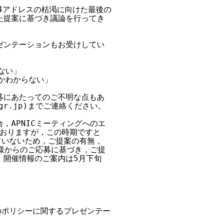
v4アドレスの枯渇に向けた最後の

提案に基づき議論を行ってき

ンテーションもお受けしてい

い」

かわからない」

にあたってのご不明な点もあ

gr.jp)までご連絡ください。

APNICミーティングへのエ

おりますが，この時期ですと

ていないため，ご提案の有無，

様からのご応募に基づき，ご提

開催情報のご案内は5月下旬

のポリシーに関するプレゼンテー
