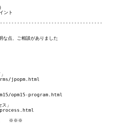
）

イント

------------------------------------

明な点、ご相談がありました

」

rms/jpopm.html



m15/opm15-program.html

ス」

process.html

  ※※※
