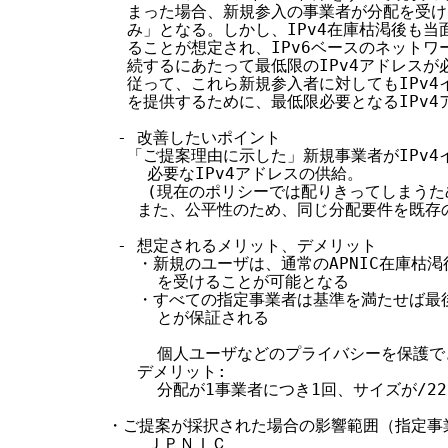
    まった場合、新規参入の事業者が分配を受けら
    み」となる。しかし、IPv4在庫枯渇後も当
    ることが想定され、IPv6ベースのネットワ
    続するにあたって最低限のIPv4アドレスが
    従って、これら新規参入者に対してもIPv4
    を提供するために、最低限必要となるIPv4
   - 改善したいポイント

    「ご提案理由に示した」新規事業者がIPv4
      必要なIPv4アドレスの供給。

      (現在のポリシーでは配りきってしまうた
     また、公平性のため、同じ分配要件を既存
   - 想定されるメリット、デメリット

     ・新規のユーザは、通常のAPNIC在庫枯渇
       を受けることが可能となる

     ・すべての指定事業者は基準を満たせば最後
       とが保証される

       個人ユーザなどのプライバシーを保護で
     デメリット:

       分配が1事業者につき1回、サイズが/2
  ・ご提案が採択された場合の影響範囲（指定事業
      ＪＰＮＩＣ
