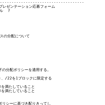
------------------------------------

グプレゼンテーション応募フォーム

ル  ?

レスの分配について

以下の分配ポリシーを適用する。

、/22を1ブロックに限定する

準を満たしていること

準を満たしていること

のポリシーに基づき配りきってし
