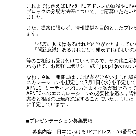
これまでは例えばIPv6 PIアドレスの新設やIP
ブロックの分配方法等について、ご応募いただいた
ました。

また、提案に限らず、情報提供を目的としたプレゼ
ます。

  「発表に興味はあるけれど内容がかたまっていな
  「問題意識はあるけれどどう発表すればよいの
等のご相談も受け付けていますので、その他ご応募
わあせて、お気軽にポリシーWG(jpopf@venus.
なお，今回，開催日は，ご提案がございました場合，
スカレーションを想定して7月1日(水)を予定して
APNIC ミーティングにおけます提案が出そろっ
APNICへのエスカレーションの必要性を鑑み，皆
案者と相談の上最終決定することにいたしました．
に予定しています．

■プレゼンテーション募集要項

  募集内容：日本におけるIPアドレス・AS番号