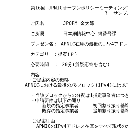
------------------------------------
  第16回 JPNICオープンポリシーミーティン
                            ?  サンプ
  ご氏名    ： JPOPM 金太郎

  ご所属    ： 日本網情報中心 網番号課

  プレゼン名： APNIC在庫の最後のIPv4アド
  カテゴリー：提案(Ｐ)

  必要時間  ： 20分(質疑応答を含む)

  内容      ：

 ・ご提案内容の概略

APNICにおける最後の/8ブロック(IPv4)には
  ・当該ブロックからの分配は1指定事業者につき
  ・申請要件は以下の通り

      新規の指定事業者  -  初回割り振り基
      既存の指定事業者  -  追加割り振り基
 ・ご提案理由

    APNICのIPv4アドレス在庫をすべて現状