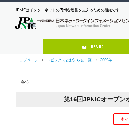
JPNICはインターネットの円滑な運営を支えるための組織です
JPNIC
メ
トップページ
トピックスとお知らせ一覧
2009年
＞
＞
イ
ン
コ
各位
ン
テ
ン
第16回JPNICオー
ツ
へ
ジ
ャ
本イ
ン
プ