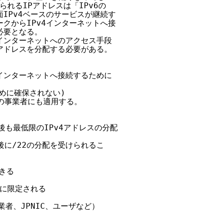
れるIPアドレスは「IPv6の

面IPv4ベースのサービスが継続す

ークからIPv4インターネットへ接

必要となる。

インターネットへのアクセス手段

アドレスを分配する必要がある。

インターネットへ接続するために

めに確保されない)

の事業者にも適用する。

後も最低限のIPv4アドレスの分配

に/22の分配を受けられるこ

きる

2に限定される

者、JPNIC、ユーザなど）
