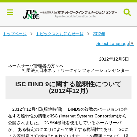
メ
トップページ
トピックスとお知らせ一覧
2012年
＞
＞
イ
Select Language
▼
ン
コ
ン
2012年12月5日
テ
ネームサーバ管理者の方々へ
ン
社団法人日本ネットワークインフォメーションセンター
ツ
へ
ISC BIND 9に関する脆弱性について
ジ
(2012年12月)
ャ
ン
プ
2012年12月4日(現地時間)、 BIND9の複数のバージョンに存
す
在する脆弱性の情報がISC (Internet Systems Consortium)から
る
公開されました。 DNS64機能を使用しているネームサーバ
が、 ある特定のクエリによって終了する脆弱性であり、 ISCに
よる深刻度は“Critical”とされています。 この問題について、現