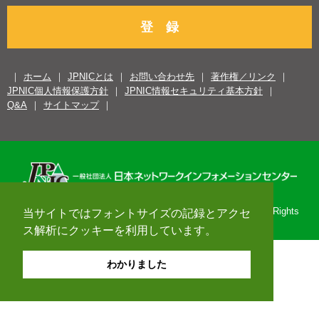
登 録
ホーム
JPNICとは
お問い合わせ先
著作権／リンク
JPNIC個人情報保護方針
JPNIC情報セキュリティ基本方針
Q&A
サイトマップ
Copyright© 1996-2026 Japan Network Information Center. All Rights
当サイトではフォントサイズの記録とアクセ
Reserved.
ス解析にクッキーを利用しています。
わかりました