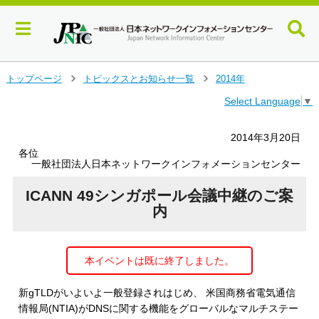
メ
トップページ
トピックスとお知らせ一覧
2014年
＞
＞
イ
Select Language
▼
ン
コ
ン
2014年3月20日
テ
各位
ン
一般社団法人日本ネットワークインフォメーションセンター
ツ
へ
ICANN 49シンガポール会議中継のご案
ジ
内
ャ
ン
プ
本イベントは既に終了しました。
す
る
新gTLDがいよいよ一般登録されはじめ、 米国商務省電気通信
情報局(NTIA)がDNSに関する機能をグローバルなマルチステー