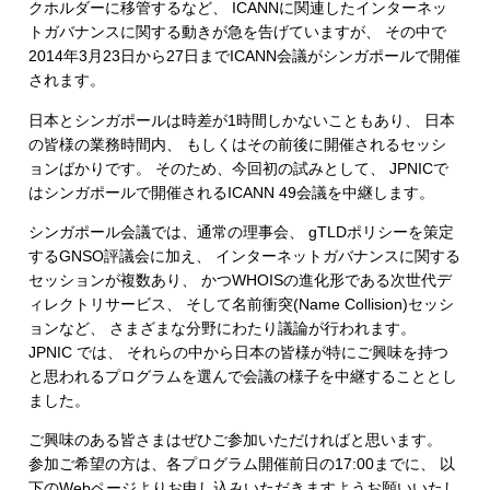
クホルダーに移管するなど、 ICANNに関連したインターネッ
トガバナンスに関する動きが急を告げていますが、 その中で
2014年3月23日から27日までICANN会議がシンガポールで開催
されます。
日本とシンガポールは時差が1時間しかないこともあり、 日本
の皆様の業務時間内、 もしくはその前後に開催されるセッシ
ョンばかりです。 そのため、今回初の試みとして、 JPNICで
はシンガポールで開催されるICANN 49会議を中継します。
シンガポール会議では、通常の理事会、 gTLDポリシーを策定
するGNSO評議会に加え、 インターネットガバナンスに関する
セッションが複数あり、 かつWHOISの進化形である次世代デ
ィレクトリサービス、 そして名前衝突(Name Collision)セッシ
ョンなど、 さまざまな分野にわたり議論が行われます。
JPNIC では、 それらの中から日本の皆様が特にご興味を持つ
と思われるプログラムを選んで会議の様子を中継することとし
ました。
ご興味のある皆さまはぜひご参加いただければと思います。
参加ご希望の方は、各プログラム開催前日の17:00までに、 以
下のWebページよりお申し込みいただきますようお願いいたし