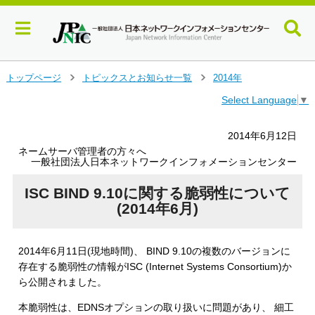
メ
トップページ
トピックスとお知らせ一覧
2014年
＞
＞
イ
Select Language
▼
ン
コ
ン
2014年6月12日
テ
ネームサーバ管理者の方々へ
ン
一般社団法人日本ネットワークインフォメーションセンター
ツ
へ
ISC BIND 9.10に関する脆弱性について
ジ
(2014年6月)
ャ
ン
プ
2014年6月11日(現地時間)、 BIND 9.10の複数のバージョンに
す
存在する脆弱性の情報がISC (Internet Systems Consortium)か
る
ら公開されました。
本脆弱性は、EDNSオプションの取り扱いに問題があり、 細工