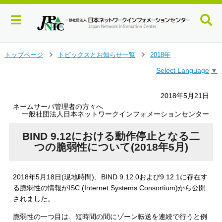
メ
トップページ
トピックスとお知らせ一覧
2018年
＞
＞
イ
Select Language
▼
ン
コ
ン
2018年5月21日
テ
ネームサーバ管理者の方々へ
ン
一般社団法人日本ネットワークインフォメーションセンター
ツ
へ
BIND 9.12における動作停止となる二
ジ
つの脆弱性について(2018年5月)
ャ
ン
プ
2018年5月18日(現地時間)、BIND 9.12.0および9.12.1に存在す
す
る脆弱性の情報がISC (Internet Systems Consortium)から公開
る
されました。
脆弱性の一つ目は、短時間の間にゾーン転送を連続で行うと例