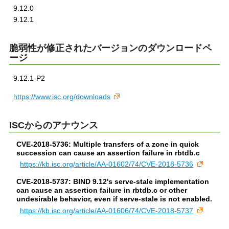
9.12.0
9.12.1
脆弱性が修正されたバージョンのダウンロードペ
ージ
9.12.1-P2
https://www.isc.org/downloads
ISCからのアナウンス
CVE-2018-5736: Multiple transfers of a zone in quick
succession can cause an assertion failure in rbtdb.c
https://kb.isc.org/article/AA-01602/74/CVE-2018-5736
CVE-2018-5737: BIND 9.12's serve-stale implementation
can cause an assertion failure in rbtdb.c or other
undesirable behavior, even if serve-stale is not enabled.
https://kb.isc.org/article/AA-01606/74/CVE-2018-5737