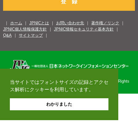
登 録
ホーム
JPNICとは
お問い合わせ先
著作権／リンク
JPNIC個人情報保護方針
JPNIC情報セキュリティ基本方針
Q&A
サイトマップ
Copyright© 1996-2026 Japan Network Information Center. All Rights
当サイトではフォントサイズの記録とアクセ
Reserved.
ス解析にクッキーを利用しています。
わかりました