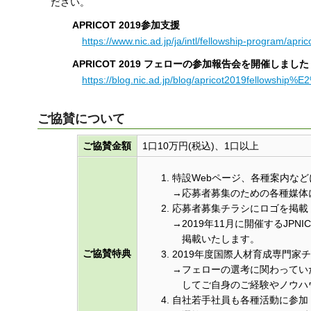
ださい。
APRICOT 2019参加支援
https://www.nic.ad.jp/ja/intl/fellowship-program/apri
APRICOT 2019 フェローの参加報告会を開催しました
https://blog.nic.ad.jp/blog/apricot2019fellowship%
ご協賛について
ご協賛金額
1口10万円(税込)、1口以上
特設Webページ、各種案内な
→応募者募集のための各種媒体
応募者募集チラシにロゴを掲載
→2019年11月に開催するJPN
掲載いたします。
ご協賛特典
2019年度国際人材育成専門家
→フェローの選考に関わっていた
してご自身のご経験やノウハ
自社若手社員も各種活動に参加