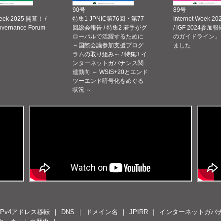
90号
89号
Week 2025 開幕！ /
特集1 JPNIC第76回・第77
Internet Week
Governance Forum
回総会報告 / 特集2 若手がグ
/ IGF 2024参加報
ローバルで活躍するために
のガイドライン」
～国際会議参加支援プログ
ました
ラムの取り組み～ / 特集3 イ
ンターネットガバナンス関
連動向 ～ WSIS+20とエンド
ツーエンド暗号化をめぐる
状況 ～
IPv4アドレス移転
DNS
ドメイン名
JPIRR
インターネットガバ