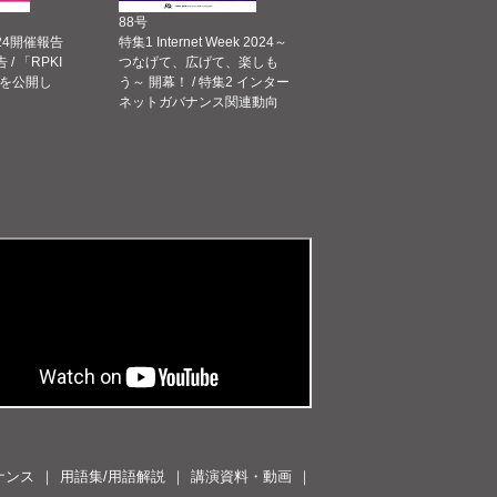
88号
 2024開催報告
特集1 Internet Week 2024～
告 / 「RPKI
つなげて、広げて、楽しも
を公開し
う～ 開幕！ / 特集2 インター
ネットガバナンス関連動向
ナンス
用語集/用語解説
講演資料・動画