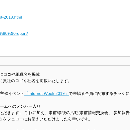
cot-2019.html
E2%80%90report/
どにロゴや組織名を掲載
に貴社のロゴや社名を掲載いたします。
IC主催イベント
「Internet Week 2019」
で来場者全員に配布するチラシに
チームへのメンバー入り
だきます。 これに加え、事前/事後の活動(事前情報交換会、 参加報告
ウをフェローにお伝えいただけましたら幸いです。