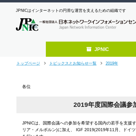
JPNICはインターネットの円滑な運営を支えるための組織です
JPNIC
メ
トップページ
トピックスとお知らせ一覧
2019年
＞
＞
イ
ン
コ
各位
ン
テ
ン
2019年度国際会議
ツ
へ
ジ
JPNICは、国際会議への参加を希望する国内の若手を支援するプロ
ャ
リア・メルボルン)に加え、 IGF 2019(2019年11月、ド
ン
プ