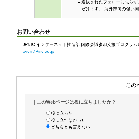
→選抜されたフェローに限らず
だけます。 海外志向の強い
お問い合わせ
JPNIC インターネット推進部 国際会議参加支援プログラム
event@nic.ad.jp
この
このWebページは役に立ちましたか？
役に立った
役に立たなかった
どちらとも言えない