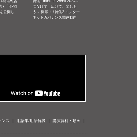
 2024開催報告
特集1 Internet Week 2024～
告 / 「RPKI
つなげて、広げて、楽しも
を公開し
う～ 開幕！ / 特集2 インター
ネットガバナンス関連動向
ナンス
用語集/用語解説
講演資料・動画