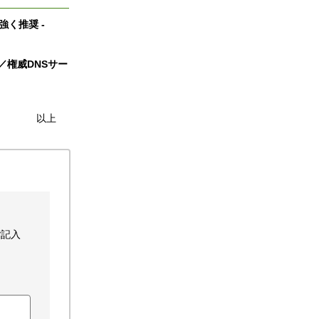
強く推奨 -
)／権威DNSサー
以上
ご記入