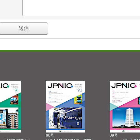
90号
89号