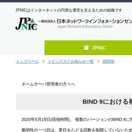
JPNICはインターネットの円滑な運営を支えるための組織です
JPNIC
メ
トップページ
トピックスとお知らせ一覧
2020年
＞
＞
イ
ン
コ
ネームサーバ管理者の方々へ
ン
テ
ン
BIND 9における
ツ
へ
ジ
2020年5月19日(現地時間)、 複数のバージョンのBIND 9に存在す
ャ
ン
脆弱性の一つ目は、委任をたどる回数を制限していないため
プ