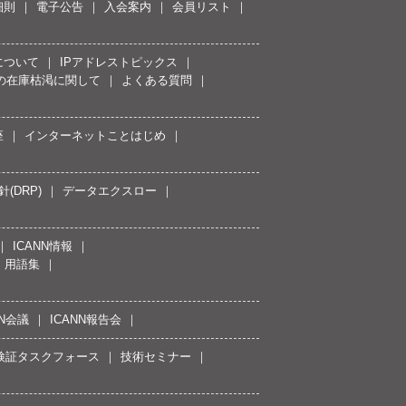
細則
電子公告
入会案内
会員リスト
について
IPアドレストピックス
スの在庫枯渇に関して
よくある質問
座
インターネットことはじめ
(DRP)
データエクスロー
ICANN情報
用語集
NN会議
ICANN報告会
接続検証タスクフォース
技術セミナー