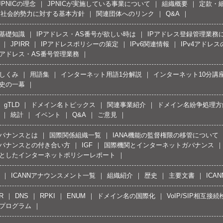
JPNICの理念
JPNICが実施している事業について
組織概要
定款・
反社会的勢力に対する基本方針
関連団体へのリンク
Q&A
の基礎知識
IPアドレス・AS番号が欲しい時は
IPアドレス登録管理業務
JPIRR
IPアドレスポリシーの策定
IPv6関連情報
IPv4アドレ
Pアドレス・AS番号管理業務
しくみ
用語集
インターネット用語1分解説
インターネット10分講
史の一幕
gTLD
ドメイン名トピックス
関連事業紹介
ドメイン名紛争処理方針
統計
イベント
Q&A
ご意見
バナンスとは
国際関係組織一覧
IANA機能の監督権限の移管について
バナンスとの付き合い方
IGF
国際機関とインターネットガバナンス
としたインターネットポリシーレポート
ICANNアナウンスメント一覧
組織紹介
歴史
主要文書
ICA
R
DNS
RPKI
ENUM
ドメイン名の国際化
VoIP/SIP相互
プログラム