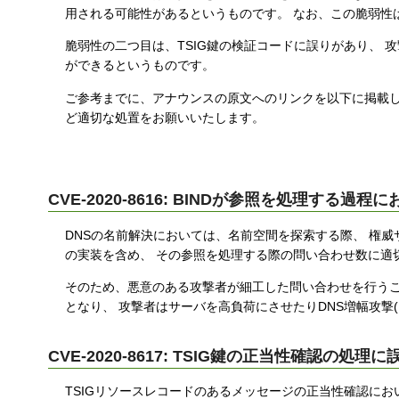
用される可能性があるというものです。 なお、この脆弱性は
す
る
脆弱性の二つ目は、TSIG鍵の検証コードに誤りがあり、 
ができるというものです。
ご参考までに、アナウンスの原文へのリンクを以下に掲載し
ど適切な処置をお願いいたします。
CVE-2020-8616: BINDが参照を処理する
DNSの名前解決においては、名前空間を探索する際、 権威サーバ
の実装を含め、 その参照を処理する際の問い合わせ数に適
そのため、悪意のある攻撃者が細工した問い合わせを行うこ
となり、 攻撃者はサーバを高負荷にさせたりDNS増幅攻撃(DNS a
CVE-2020-8617: TSIG鍵の正当性確認
TSIGリソースレコードのあるメッセージの正当性確認にお