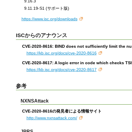
9.16.3
9.11.19-S1 (サポート版)
https://www.isc.org/downloads
ISCからのアナウンス
CVE-2020-8616: BIND does not sufficiently limit the n
https://kb.isc.org/docs/cve-2020-8616
CVE-2020-8617: A logic error in code which checks TSIG 
https://kb.isc.org/docs/cve-2020-8617
参考
NXNSAttack
CVE-2020-8616の発見者による情報サイト
http://www.nxnsattack.com/
JPRS