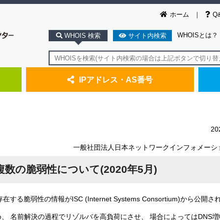
ホーム
Q
WHOISとは？
WHOIS 検索
サイト内検索
IPアドレス・AS番号
2
一般社団法人日本ネットワークインフォメーシ
複数の脆弱性について(2020年5月)
る脆弱性の情報がISC (Internet Systems Consortium)から公開
、 名前解決の過程でリゾルバを高負荷にさせ、 場合によってはDNS