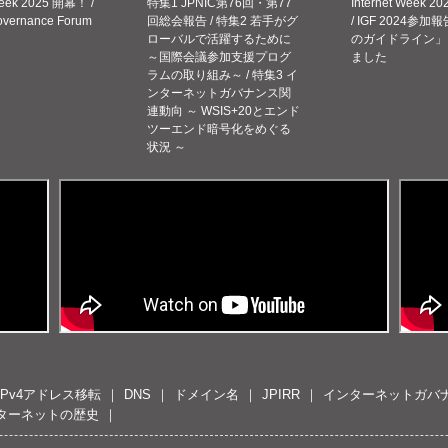
Week 2025 開幕！ /
特集1 JPNIC第76回・第77
Internet Week
Governance Forum
回総会報告 / 特集2 若手がグ
/ IGF 2024参加報
ローバルで活躍するために
のガイドライン」
～国際会議参加支援プログ
ました
ラムの取り組み～ / 特集3 イ
ンターネットガバナンス関
連動向 ～ WSIS+20とエンド
ツーエンド暗号化をめぐる
状況 ～
IPv4アドレス移転
DNS
ドメイン名
JPIRR
インターネットガバ
ターネットの歴史