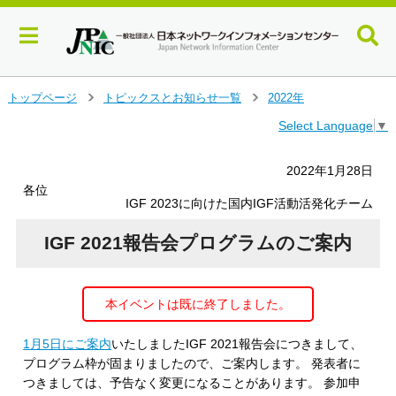
メ
トップページ
トピックスとお知らせ一覧
2022年
＞
＞
イ
Select Language
▼
ン
コ
ン
2022年1月28日
テ
各位
ン
IGF 2023に向けた国内IGF活動活発化チーム
ツ
へ
IGF 2021報告会プログラムのご案内
ジ
ャ
ン
本イベントは既に終了しました。
プ
す
る
1月5日にご案内
いたしましたIGF 2021報告会につきまして、
プログラム枠が固まりましたので、ご案内します。 発表者に
つきましては、予告なく変更になることがあります。 参加申