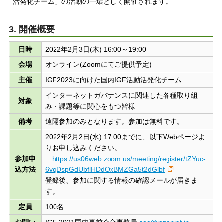
活発化チーム」の活動の一環として開催されます。
3. 開催概要
日時
2022年2月3日(木) 16:00～19:00
会場
オンライン(Zoomにてご提供予定)
主催
IGF2023に向けた国内IGF活動活発化チーム
インターネットガバナンスに関連した各種取り組
対象
み・課題等に関心をもつ皆様
備考
遠隔参加のみとなります。参加は無料です。
2022年2月2日(水) 17:00までに、以下Webページよ
りお申し込みください。
参加申
https://us06web.zoom.us/meeting/register/tZYuc-
込方法
6vqDspGdUbflHDdOxBMZGa5t2dGlbf
登録後、参加に関する情報の確認メールが届きま
す。
定員
100名
お問い
IGF 2021国内事前会合事務局
sec@japanigf.jp