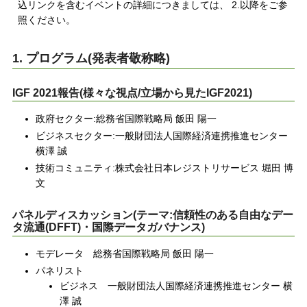
込リンクを含むイベントの詳細につきましては、 2.以降をご参
照ください。
1. プログラム(発表者敬称略)
IGF 2021報告(様々な視点/立場から見たIGF2021)
政府セクター:総務省国際戦略局 飯田 陽一
ビジネスセクター:一般財団法人国際経済連携推進センター
横澤 誠
技術コミュニティ:株式会社日本レジストリサービス 堀田 博
文
パネルディスカッション(テーマ:信頼性のある自由なデー
タ流通(DFFT)・国際データガバナンス)
モデレータ 総務省国際戦略局 飯田 陽一
パネリスト
ビジネス 一般財団法人国際経済連携推進センター 横
澤 誠