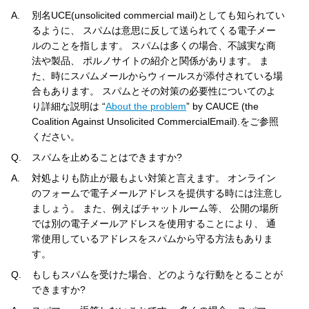
A.
別名UCE(unsolicited commercial mail)としても知られてい
るように、 スパムは意思に反して送られてくる電子メー
ルのことを指します。 スパムは多くの場合、不誠実な商
法や製品、 ポルノサイトの紹介と関係があります。 ま
た、時にスパムメールからウィールスが添付されている場
合もあります。 スパムとその対策の必要性についてのよ
り詳細な説明は “
About the problem
” by CAUCE (the
Coalition Against Unsolicited CommercialEmail).をご参照
ください。
Q.
スパムを止めることはできますか?
A.
対処よりも防止が最もよい対策と言えます。 オンライン
のフォームで電子メールアドレスを提供する時には注意し
ましょう。 また、例えばチャットルーム等、 公開の場所
では別の電子メールアドレスを使用することにより、 通
常使用しているアドレスをスパムから守る方法もありま
す。
Q.
もしもスパムを受けた場合、どのような行動をとることが
できますか?