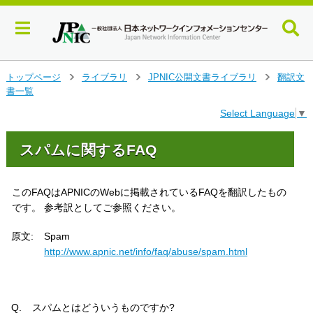
メ
トップページ
ライブラリ
JPNIC公開文書ライブラリ
翻訳文
>
>
>
イ
書一覧
ン
Select Language
▼
コ
ン
テ
スパムに関するFAQ
ン
ツ
へ
このFAQはAPNICのWebに掲載されているFAQを翻訳したもの
ジ
です。 参考訳としてご参照ください。
ャ
ン
原文:
Spam
プ
http://www.apnic.net/info/faq/abuse/spam.html
す
る
Q.
スパムとはどういうものですか?