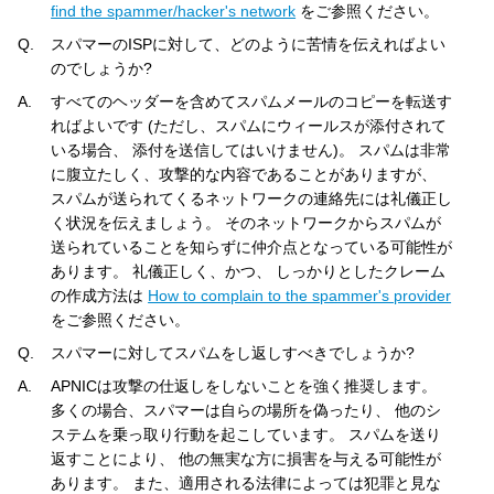
find the spammer/hacker's network
をご参照ください。
Q.
スパマーのISPに対して、どのように苦情を伝えればよい
のでしょうか?
A.
すべてのヘッダーを含めてスパムメールのコピーを転送す
ればよいです (ただし、スパムにウィールスが添付されて
いる場合、 添付を送信してはいけません)。 スパムは非常
に腹立たしく、攻撃的な内容であることがありますが、
スパムが送られてくるネットワークの連絡先には礼儀正し
く状況を伝えましょう。 そのネットワークからスパムが
送られていることを知らずに仲介点となっている可能性が
あります。 礼儀正しく、かつ、 しっかりとしたクレーム
の作成方法は
How to complain to the spammer's provider
をご参照ください。
Q.
スパマーに対してスパムをし返しすべきでしょうか?
A.
APNICは攻撃の仕返しをしないことを強く推奨します。
多くの場合、スパマーは自らの場所を偽ったり、 他のシ
ステムを乗っ取り行動を起こしています。 スパムを送り
返すことにより、 他の無実な方に損害を与える可能性が
あります。 また、適用される法律によっては犯罪と見な