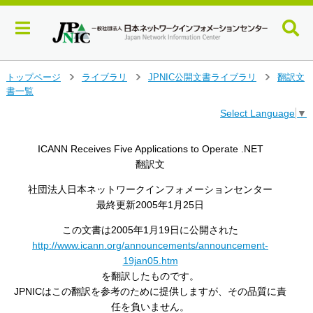
メ
トップページ
ライブラリ
JPNIC公開文書ライブラリ
翻訳文
>
>
>
イ
書一覧
ン
Select Language
▼
コ
ン
テ
ICANN Receives Five Applications to Operate .NET
ン
翻訳文
ツ
へ
社団法人日本ネットワークインフォメーションセンター
ジ
最終更新2005年1月25日
ャ
ン
この文書は2005年1月19日に公開された
プ
http://www.icann.org/announcements/announcement-
す
19jan05.htm
る
を翻訳したものです。
JPNICはこの翻訳を参考のために提供しますが、その品質に責
任を負いません。