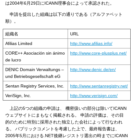
は2004年6月29日にICANN理事会によって承認された。
申請を提出した組織は以下の通りである（アルファベット
順）。
組織名
URL
Afilias Limited
http://www.afilias.info/
CORE++ Asociación sin ánimo
http://www.core-plusplus.net/
de lucro
DENIC Domain Verwaltungs –
http://www.denic.de/en/
und Betriebsgesellschaft eG
Sentan Registry Services, Inc.
http://www.sentanregistry.net/
VeriSign, Inc.
http://www.verisign.com/
上記の5つの組織の申請は、 機密扱いの部分は除いてICANN
ウェブサイトにまもなく掲載される。 申請の評価は、その目
的のために特別に採用された独立した会社によって行なわれ
る。 パブリックコメントを考慮した上で、最終報告書は、
2005年5月における.NET後継レジストリ選出の時までにICANN