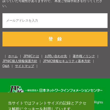
誤っていた可能性がありますので、 再度ご登録手続きを行ってくださ
い。
登 録
ホーム
JPNICとは
お問い合わせ先
著作権／リンク
JPNIC個人情報保護方針
JPNIC情報セキュリティ基本方針
Q&A
サイトマップ
Copyright© 1996-2026 Japan Network Information Center. All Rights
当サイトではフォントサイズの記録とアクセ
Reserved.
ス解析にクッキーを利用しています。