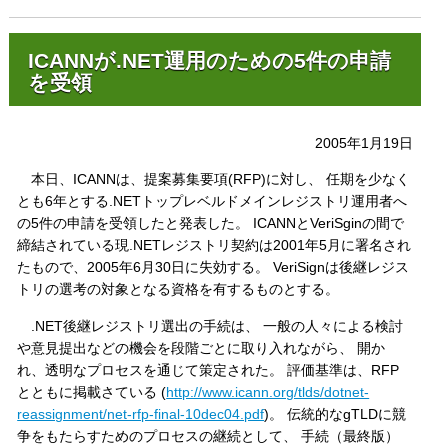
ICANNが.NET運用のための5件の申請
を受領
2005年1月19日
本日、ICANNは、提案募集要項(RFP)に対し、 任期を少なく
とも6年とする.NETトップレベルドメインレジストリ運用者へ
の5件の申請を受領したと発表した。 ICANNとVeriSginの間で
締結されている現.NETレジストリ契約は2001年5月に署名され
たもので、2005年6月30日に失効する。 VeriSignは後継レジス
トリの選考の対象となる資格を有するものとする。
.NET後継レジストリ選出の手続は、 一般の人々による検討
や意見提出などの機会を段階ごとに取り入れながら、 開か
れ、透明なプロセスを通じて策定された。 評価基準は、RFP
とともに掲載さている (
http://www.icann.org/tlds/dotnet-
reassignment/net-rfp-final-10dec04.pdf
)。 伝統的なgTLDに競
争をもたらすためのプロセスの継続として、 手続（最終版）