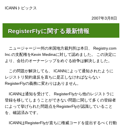
ICANNトピックス
2007年3月8日
RegisterFlyに関する最新情報
ニュージャージー州の米国地方裁判所は本日、 Registry.com
Inc.の支配権をKevin Medinaに対して認めました。 この決定に
より、会社のオーナーシップをめぐる紛争は解決しました。
この問題が解決しても、 ICANNによって通知されたように
レジストリ契約違反を直ちに是正しなければならない
RegisterFlyの義務に変わりはありません。
ICANNは通知を受けて、 RegisterFlyから他のレジストラに
登録を移してしまうことができない問題に関して多くの登録者
によって挙げられた問題点をRegisterFlyが認識していること
を、確認済みです。
ICANNはRegisterFlyが直ちに権威コードを提出するべく行動