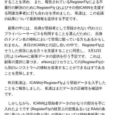
することを求め、 また、報告されているRegisterFlyによる不
履行の解決のためにRegisterFly (およびその他ICANNを支援す
る関連当事者)に打ち合わせを求めました。 私達は、この会議
の結果について最新情報を提供する予定です。
顧客の中には、 自身が登録者として登録されない代わりに
プライバシーサービスを利用することを選んだために、 自身
のドメイン名の移転において苦境に陥っている方もあるかもし
れません。 本日のICANNとの話し合いの中で、 RegisterFlyは
そうした状況にある方々を支援することに同意し、 3月12日
(月)よりeNomに顧客データの提供を行う予定です。 これは、
顧客の選択に基づき、 eNomは(リセラとしての)RegisterFlyか
ら別のレジストラへの移転を促進することができるはずである
ことを意味します。
昨日私達は、ICANNがRegisterFlyより登録データを入手した
ことをご報告しました。 私達はまだデータの正確性を確認中
です。
しかしながら、ICANNは登録者データのかなりの部分を手に
入れたようです (RegisterFlyの経営上の怠慢あるいは RAAの条
項に基づいた認定の取り消しの場合においては登録者保護に向