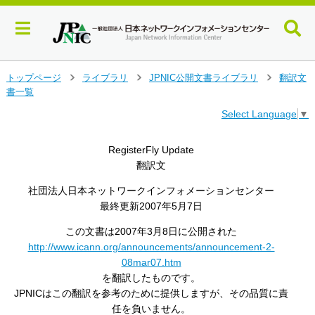
メ
トップページ
ライブラリ
JPNIC公開文書ライブラリ
翻訳文
>
>
>
イ
書一覧
ン
Select Language
▼
コ
ン
テ
RegisterFly Update
ン
翻訳文
ツ
へ
社団法人日本ネットワークインフォメーションセンター
ジ
最終更新2007年5月7日
ャ
ン
この文書は2007年3月8日に公開された
プ
http://www.icann.org/announcements/announcement-2-
す
08mar07.htm
る
を翻訳したものです。
JPNICはこの翻訳を参考のために提供しますが、その品質に責
任を負いません。