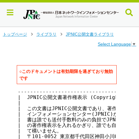
メ
トップページ
ライブラリ
JPNIC公開文書ライブラリ
>
>
イ
Select Language
▼
ン
コ
ン
テ
ン
○このドキュメントは有効期限を過ぎており無効
ツ
です
へ
ジ
---------------------------------------
ャ
|  JPNIC公開文書著作権表示 (Copyright notice 
ン
|                                      
|  この文書はJPNIC公開文書であり、著作権は社団法
プ
|  インフォメーションセンター(JPNIC)が保持していま
す
|  書は誰でも送付手数料のみの負担でJPNICから入手
る
|  の著作権表示を入れるかぎり、誰でも自由に転載・複
|  て構いません。                           
|  〒101-0052 東京都千代田区神田小川町1-2 風雲堂ビ