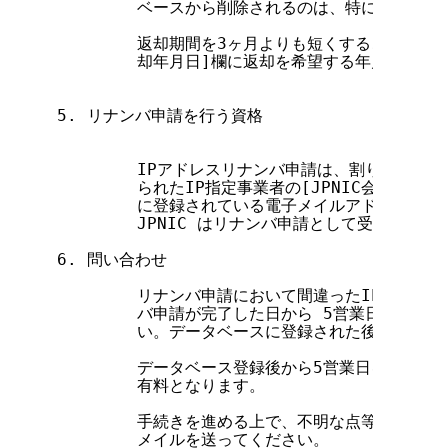
        ベースから削除されるのは、特に指定がな
        返却期間を3ヶ月よりも短くすることを希
        却年月日]欄に返却を希望する年月日を記
5. リナンバ申請を行う資格

        IPアドレスリナンバ申請は、割り当てを
        られたIP指定事業者の[JPNIC会員情報](
        に登録されている電子メイルアドレスから
        JPNIC はリナンバ申請として受け付けます
6. 問い合わせ

        リナンバ申請において間違ったIPアドレ
        バ申請が完了した日から 5営業日以内に
        い。データベースに登録された後でも、無
        データベース登録後から5営業日を過ぎて
        有料となります。

        手続きを進める上で、不明な点等がある場
        メイルを送ってください。
