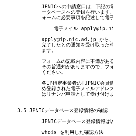
        JPNICへの申請窓口は、下記の電子メイル
        ータベースへの登録を行います。上記のI
        ォームに必要事項を記述して電子メイルに
            電子メイル apply@ip.nic.ad.jp

        apply@ip.nic.ad.jp から、フ
        完了したとの通知を受け取った時点で、I
        ます。

        フォームの記載内容に不備がある場合には、 ap
        その旨通知がありますので、フォームが受
        ください。

        各IP指定事業者の[JPNIC会員情報](指定
        め登録された電子メイルアドレスから送られ
        はリナンバ申請として受け付けます。

3.5 JPNICデータベース登録情報の確認

        JPNICデータベース登録情報は以下の方
        whois を利用した確認方法
