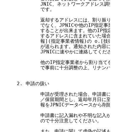
        JNIC、ネットワークアドレス調整委員会
        です。

        返却するアドレスには、割り振りを受けた
        でなく、JPNICや他のIP指定事業者か
        することが出来ます。他のIP指定事業者
        するアドレスに含まれていた場合は、そのI
        報](指定事業者情報)の o.[技術連絡
        が送られます。通知された内容に問題があ
        JPNICに速やかに連絡してください。

        他のIP指定事業者から割り当てを受けた
        で事前に十分調整の上、リナンバ申請を行
2. 申請の扱い

        申請が受理された場合、申請書に記述され
        ／保留期間とし、返却年月日に至った日に
        報をJPNICデータベースから削除し、割
        申請書に記入漏れや不明な記入があった場
        ので十分注意してください。

        また、申請に関して虚偽の記述もしくは虚