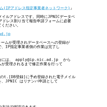
ム(IPアドレス指定事業者ネットワーク)
』

子メイルアドレスです。同時にJPNICデータベ

Pアドレス割り当て報告申請フォームに必要

てください。

ad.jp
から、フォームが受理されデータベースへの登録が

で、IP指定事業者側の作業は完了し

 apply@ip.nic.ad.jp  から

ームが受理されるまで修正作業を行って

報]のt.[DB登録]に予め登録された電子メイル

、JPNIC はリナンバ申請として

下の方法で確認できます。
