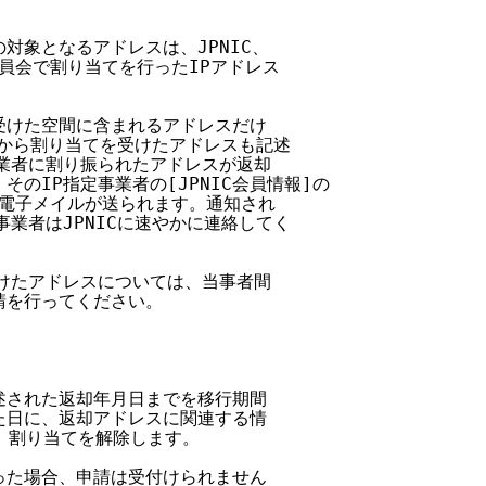
対象となるアドレスは、JPNIC、

委員会で割り当てを行ったIPアドレス

を受けた空間に含まれるアドレスだけ

業者から割り当てを受けたアドレスも記述

事業者に割り振られたアドレスが返却

そのIP指定事業者の[JPNIC会員情報]の

めの電子メイルが送られます。通知され

事業者はJPNICに速やかに連絡してく

受けたアドレスについては、当事者間

請を行ってください。

記述された返却年月日までを移行期間

った日に、返却アドレスに関連する情

し、割り当てを解除します。

あった場合、申請は受付けられません
