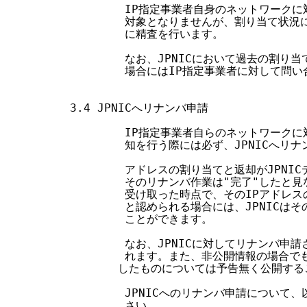
        IP指定事業者自身のネットワークに
        対象となりませんが、割り当て状況
        に精査を行います。

        なお、JPNICにおいて過去の割
        場合にはIP指定事業者に対して問
3.4 JPNICへリナンバ申請

        IP指定事業者自らのネットワーク
        知を行う際には必ず、JPNICへリ
        アドレスの割り当てと返却がJPNI
        そのリナンバ作業は"完了"したと
        受け取った時点で、そのIPアドレ
        と認められる場合には、JPNICは
        ことができます。

        なお、JPNICに対してリナンバ
        れます。また、非公開情報の場合で
       したものについては予告無く公開する
        JPNICへのリナンバ申請につい
        さい。
