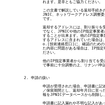
        れます。是非ともご協力ください。

        この文書で解説している返却手続きの
        JNIC、ネットワークアドレス調整
        です。

        返却するアドレスには、割り振り
        でなく、JPNICや他のIP指定事
        することが出来ます。他のIP指定
        するアドレスに含まれていた場合は、
        o.[技術連絡窓口]に、確認のた
        た内容に問題がある場合は、IP指定
        ださい。

        他のIP指定事業者から割り当てを
        で事前に十分調整の上、リナンバ申
2. 申請の扱い

        申請が受理された場合、申請書に
        ／保留期間とし、返却年月日に至
        報をJPNICデータベースから削除
        申請書に記入漏れや不明な記入が