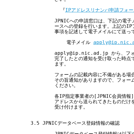
          『
IPアドレスリナンバ申請フォー
        JPNICへの申請窓口は、下記の電
        ースへの登録を行います。上記のI
        事項を記述して電子メイルにて送っ
            電子メイル 
apply@ip.nic.
        apply@ip.nic.ad.jp 
        完了したとの通知を受け取った時点
        ます。

        フォームの記載内容に不備がある場合には、
        その旨通知がありますので、フォ
        ください。

        各IP指定事業者の[JPNIC会員情
        アドレスから送られてきたものだけを
        受け付けます。

3.5 JPNICデータベース登録情報の確認

        JPNICデータベース登録情報は以