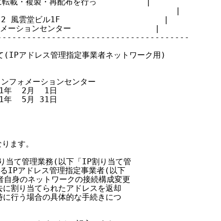
載・複製・再配布を行っ          |

                                 |

風雲堂ビル1F                     |

ションセンター                 |

--------------------------------------

いて(IPアドレス管理指定事業者ネットワーク用)

クインフォメーションセンター

1年  2月  1日

1年  5月 31日

なります。

割り当て管理業務(以下「IP割り当て管

あるIPアドレス管理指定事業者(以下

事業者自身のネットワークの接続構成変更

過去に割り当てられたアドレスを返却

同時に行う場合の具体的な手続きにつ
