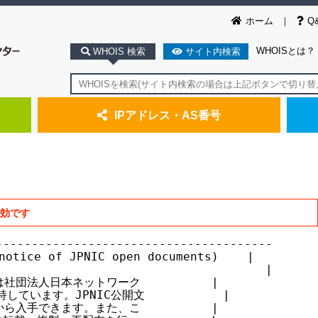
ホーム
Q
WHOISとは？
WHOIS 検索
サイト内検索
IPアドレス・AS番号
無効です
--------------------------------------

ice of JPNIC open documents)    |

                                     |

社団法人日本ネットワーク          |

ています。JPNIC公開文           |

ら入手できます。また、こ          |
