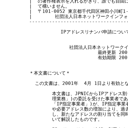
|  の著作権表示を入れるかぎり、誰でも自由に転
す
|  て構いません。                       
|  〒101-0052 東京都千代田区神田小川町1-2 
る
|        社団法人日本ネットワークインフォメー
-----------------------------------
           IPアドレスリナンバ申請につ
              社団法人日本ネットワー
                        最終更新 200
                        有効期限 200
＊本文書について＊

  この文書は、2001年  4月 1日より有効と
        本文書は、JPNICからIPアドレス
        理業務」)の委託を受けた事業者で
        「IP指定事業者」)が、IP指定
        や必要アドレス数の増加により、
        し、新たなアドレスの割り当てを
        いて解説したものです。
