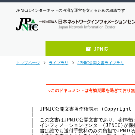
JPNICはインターネットの円滑な運営を支えるための組織です
JPNIC
メ
トップページ
ライブラリ
JPNIC公開文書ライブラリ
>
>
イ
ン
コ
ン
○このドキュメントは有効期限を過ぎており
テ
ン
-----------------------------------
ツ
|  JPNIC公開文書著作権表示 (Copyright not
へ
|                                  
ジ
|  この文書はJPNIC公開文書であり、著作権は
ャ
|  インフォメーションセンター(JPNIC)が保持し
ン
|  書は誰でも送付手数料のみの負担でJPNICか
プ