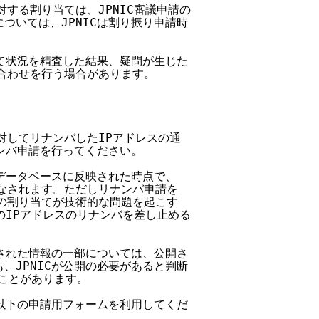
対する割り当ては、JPNIC審議申請の

については、JPNICは割り振り申請時

り当て状況を精査した結果、疑問が生じた

い合わせを行う場合があります。

に対してリナンバしたIPアドレスの通

ナンバ申請を行ってください。

Cデータベースに反映された時点で、

見なされます。ただしリナンバ申請を

スの割り当てが技術的な問題を起こす

そのIPアドレスのリナンバを差し止める

申請された情報の一部については、公開さ

も、JPNICが公開の必要があると判断

ことがあります。

て、以下の申請用フォームを利用してくだ
