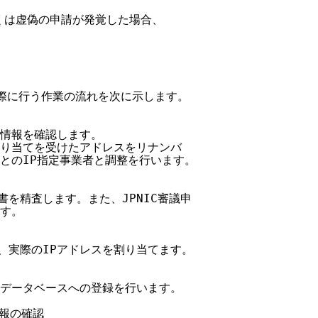
くは虚偽の申請が発覚した場合、

る際に行う作業の流れを次に示します。

スの情報を確認します。

から割り当てを受けたアドレスをリナンバ

てもとのIP指定事業者と調整を行います。

請書を精査します。また、JPNIC審議申

す。

いて、実際のIPアドレスを割り当てます。

PNICデータベースへの登録を行います。

情報の確認
