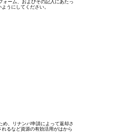
るフォーム、およびその記入にあたっ

いようにしてください。

るため、リナンバ申請によって返却さ

用されるなど資源の有効活用がはから
