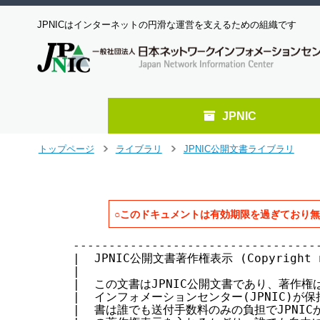
JPNICはインターネットの円滑な運営を支えるための組織です
JPNIC
メ
トップページ
ライブラリ
JPNIC公開文書ライブラリ
>
>
イ
ン
コ
ン
○このドキュメントは有効期限を過ぎており
テ
ン
-----------------------------------
ツ
|  JPNIC公開文書著作権表示 (Copyright not
へ
|                                  
ジ
|  この文書はJPNIC公開文書であり、著作権は
ャ
|  インフォメーションセンター(JPNIC)が保持し
ン
|  書は誰でも送付手数料のみの負担でJPNICか
プ