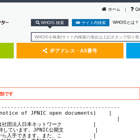
ホーム
Q
WHOISとは？
WHOIS 検索
サイト内検索
IPアドレス・AS番号
無効です
--------------------------------------

ice of JPNIC open documents)    |

                                     |

社団法人日本ネットワーク          |

ています。JPNIC公開文          |

ら入手できます。また、こ          |
