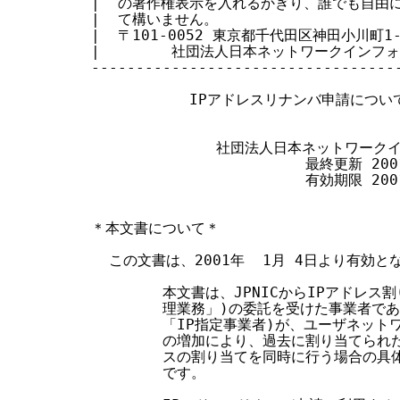
|  の著作権表示を入れるかぎり、誰でも自由に転
す
|  て構いません。                       
|  〒101-0052 東京都千代田区神田小川町1-2 
る
|        社団法人日本ネットワークインフォメー
-----------------------------------
           IPアドレスリナンバ申請につ
              社団法人日本ネットワー
                        最終更新 200
                        有効期限 200
＊本文書について＊

  この文書は、2001年  1月 4日より有効と
        本文書は、JPNICからIPアドレス
        理業務」)の委託を受けた事業者で
        「IP指定事業者)が、ユーザネッ
        の増加により、過去に割り当てら
        スの割り当てを同時に行う場合の
        です。
