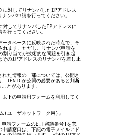
ークに対してリナンバしたIPアドレス

へリナンバ申請を行ってください。

クに対してリナンバしたIPアドレスに

申請を行ってください。

ICデータベースに反映された時点で、そ

なされます。ただし、リナンバ申請を

スの割り当てが技術的な問題を引き起

CはそのIPアドレスのリナンバを差し止

申請された情報の一部については、公開さ

も、JPNICが公開の必要があると判断

ることがあります。

ては、以下の申請用フォームを利用してく

ーム(ユーザネットワーク用)』

、申請フォームのE.[審議番号]を忘

Cへの申請窓口は、下記の電子メイルアド

ースへの登録を行います。上記のIPアド
