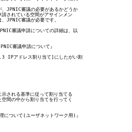
が、JPNIC審議の必要があるかどうか

、申請されている空間がアサインメン

、JPNIC審議が必要です。

JPNIC審議申請についての詳細は、以

JPNIC審議申請について』

4.3 IPアドレス割り当て]にしたがい割

書に示される基準に従って割り当てる

れた空間の中から割り当てを行ってく

処理について(ユーザネットワーク用)』
