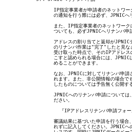
        IP指定事業者が申請者のネットワ
        の通知を行う際には必ず、JPNIC
        また、IP指定事業者のネットワー
        ついても、必ずJPNICへリナンバ
        アドレスの割り当てと返却がJPN
        のリナンバ作業は"完了"したと見
        受け取った時点で、そのIPアドレ
        こすと認められる場合には、JPNI
        めることができます。

        なお、JPNICに対してリナンバ
        れます。また、非公開情報の場合で
        したものについては予告無く公開す
        JPNICへのリナンバ申請につい
        ださい。

          『IPアドレスリナンバ申請フォ
        審議結果に基づいた申請を行う場合
        れずに記入してください。JPNI
        レスです。同時にJPNICデータベ