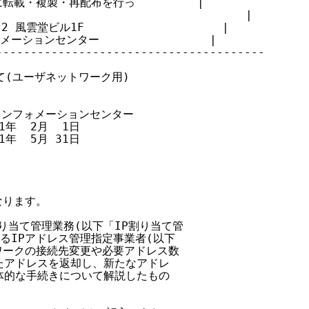
載・複製・再配布を行っ         |

                                 |

風雲堂ビル1F                    |

ションセンター                |

--------------------------------------

いて(ユーザネットワーク用)

クインフォメーションセンター

1年  2月  1日

1年  5月 31日

なります。

割り当て管理業務(以下「IP割り当て管

あるIPアドレス管理指定事業者(以下

トワークの接続先変更や必要アドレス数

れたアドレスを返却し、新たなアドレ

具体的な手続きについて解説したもの
