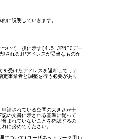
体的に説明していきます。

いて、後に示す[4.5 JPNICデー

返却されるIPアドレスが妥当なものか

当てを受けたアドレスを返却してリナ

P指定事業者と調整を行う必要があり

て、申請されている空間の大きさが十

、下記の文書に示される基準に従って

偽が含まれていないことを確認するの

これに努めてください。

処理について(ユーザネットワーク用)』
