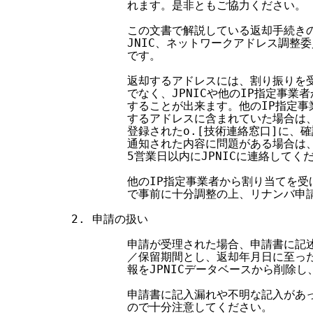
        れます。是非ともご協力ください。

        この文書で解説している返却手続きの
        JNIC、ネットワークアドレス調整
        です。

        返却するアドレスには、割り振り
        でなく、JPNICや他のIP指定事
        することが出来ます。他のIP指定
        するアドレスに含まれていた場合は、
        登録されたo.[技術連絡窓口]に
        通知された内容に問題がある場合は
        5営業日以内にJPNICに連絡してくだ
        他のIP指定事業者から割り当てを
        で事前に十分調整の上、リナンバ申
2. 申請の扱い

        申請が受理された場合、申請書に
        ／保留期間とし、返却年月日に至
        報をJPNICデータベースから削除
        申請書に記入漏れや不明な記入が
        ので十分注意してください。
