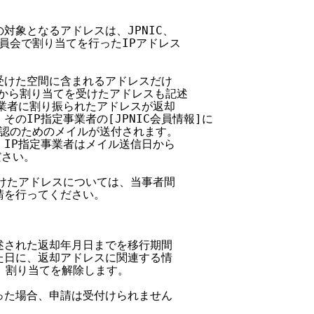
対象となるアドレスは、JPNIC、

委員会で割り当てを行ったIPアドレス

を受けた空間に含まれるアドレスだけ

業者から割り当てを受けたアドレスも記述

事業者に割り振られたアドレスが返却

そのIP指定事業者の[JPNIC会員情報]に

、確認のためのメイルが送付されます。

、IP指定事業者はメイル送信日から

さい。

受けたアドレスについては、当事者間

請を行ってください。

記述された返却年月日までを移行期間

った日に、返却アドレスに関連する情

し、割り当てを解除します。

あった場合、申請は受付けられません
