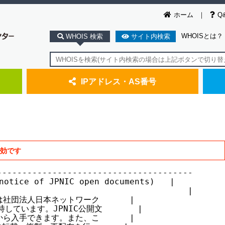
ホーム
Q
WHOISとは？
WHOIS 検索
サイト内検索
IPアドレス・AS番号
無効です
--------------------------------------

ice of JPNIC open documents)   |

                                     |

社団法人日本ネットワーク      |

しています。JPNIC公開文       |

ら入手できます。また、こ      |
