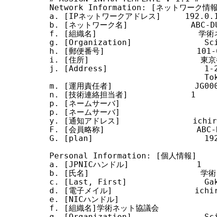
Network Information: [ネットワーク情報
a. [IPネットワークアドレス]     192.0.1.
b. [ネットワーク名]             ABC-DU
f. [組織名]                     学
g. [Organization]               Sci
h. [郵便番号]                   101-0
i. [住所]                      
j. [Address]                    1-2
                                Tok
m. [運用責任者]                 JG000
n. [技術連絡担当者]             1

p. [ネームサーバ]

p. [ネームサーバ]

y. [通知アドレス]               ichiro
F. [会員略称]                   ABC-N
G. [plan]                       192
Personal Information: [個人情報]

a. [JPNICハンドル]              1

b. [氏名]                       学術
c. [Last, First]                Gak
d. [電子メイル]                 ichiro
e. [NICハンドル]

f. [組織名]学術ネット協議会

g. [Organization]               Sci