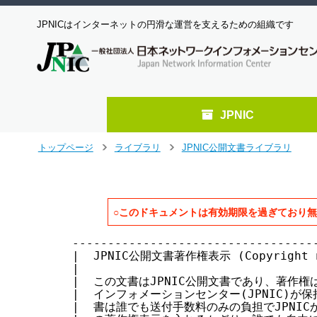
JPNICはインターネットの円滑な運営を支えるための組織です
JPNIC
メ
トップページ
ライブラリ
JPNIC公開文書ライブラリ
>
>
イ
ン
コ
ン
○このドキュメントは有効期限を過ぎており
テ
ン
-----------------------------------
ツ
|  JPNIC公開文書著作権表示 (Copyright not
へ
|                                  
ジ
|  この文書はJPNIC公開文書であり、著作権は
ャ
|  インフォメーションセンター(JPNIC)が保持
ン
|  書は誰でも送付手数料のみの負担でJPNICか
プ