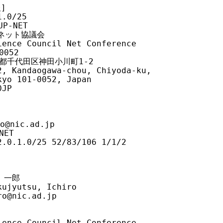
]

0/25

P-NET

術ネット協議会

ence Council Net Conference

052

 東京都千代田区神田小川町1-2

, Kandaogawa-chou, Chiyoda-ku,

yo 101-0052, Japan

JP

@nic.ad.jp

ET

.0.1.0/25 52/83/106 1/1/2

 一郎

ujyutsu, Ichiro

@nic.ad.jp

ence Council Net Conference
