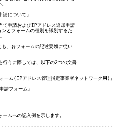
。

申請について』

り当て申請およびIPアドレス返却申請

ジョンとフォームの種別を識別するた

。

いても、各フォームの記述要領に従い

請を行うに際しては、以下の2つの文書

請フォーム(IPアドレス管理指定事業者ネットワーク用)』

却申請フォーム』

フォームへの記入例を示します。

--------------------------------------
