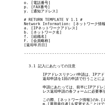
o. [電話番号]

p. [FAX番号]

y. [通知アドレス]

# RETURN TEMPLATE V 1.1 #

Network Information: [ネットワーク情報
a. [IPネットワークアドレス]

b. [ネットワーク名]

f. [組織名]

F. [会員略称]

[返却年月日]

-----------------------------------
  3.1 記入にあたっての注意

        IPアドレスリナンバ申請は、IPア
        返却申請を1回の申請で行うことに
        申請にあたっては、前半にIPアド
        レス返却申請の各フォームに必要事
        この際、[ネットワーク情報]のb.[
        m.[運用責任者]を変更すること