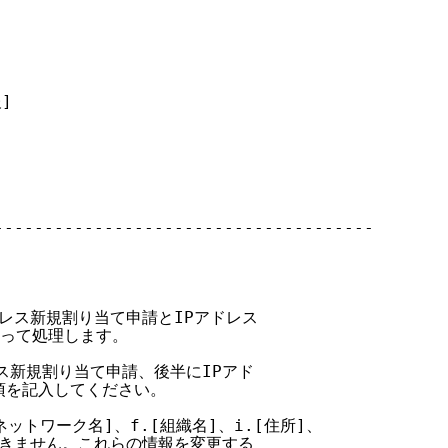
]

-------------------------------------

ドレス新規割り当て申請とIPアドレス

よって処理します。

レス新規割り当て申請、後半にIPアド

項を記入してください。

ネットワーク名]、f.[組織名]、i.[住所]、

はできません。これらの情報を変更する
