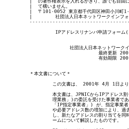
|  の著作権表示を入れるかぎり、誰でも自由に転
す
|  て構いません。                       
|  〒101-0052 東京都千代田区神田小川町1-2 
る
|        社団法人日本ネットワークインフォメ
-----------------------------------
         IPアドレスリナンバ申請フォーム
              社団法人日本ネットワー
                        最終更新 200
                        有効期限 200
＊本文書について＊

        この文書は、 2001年 4月 1日よ
        本文書は、JPNICからIPアドレス
        理業務」)の委託を受けた事業者で
        「IP指定事業者」) が、指定事
        や必要アドレス数の増加により、
        し、新たなアドレスの割り当てを
        ームについて解説したものです。
