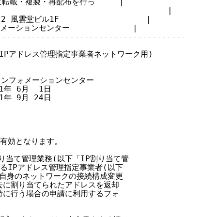
載・複製・再配布を行っ     |

                                |

風雲堂ビル1F                  |

ーションセンター             |

--------------------------------------

(IPアドレス管理指定事業者ネットワーク用)

クインフォメーションセンター

1年 6月  1日

1年 9月 24日

り有効となります。

割り当て管理業務(以下「IP割り当て管

あるIPアドレス管理指定事業者(以下

業者自身のネットワークの接続構成変更

過去に割り当てられたアドレスを返却

同時に行う場合の申請に利用するフォ
