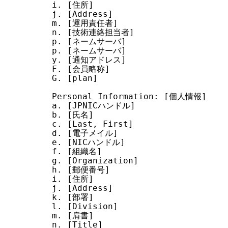
i. [住所]

j. [Address]

m. [運用責任者]

n. [技術連絡担当者]

p. [ネームサーバ]

p. [ネームサーバ]

y. [通知アドレス]

F. [会員略称]

G. [plan]

Personal Information: [個人情報]

a. [JPNICハンドル]

b. [氏名]

c. [Last, First]

d. [電子メイル]

e. [NICハンドル]

f. [組織名]

g. [Organization]

h. [郵便番号]

i. [住所]

j. [Address]

k. [部署]

l. [Division]

m. [肩書]

n. [Title]
