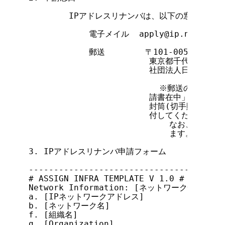
        IPアドレスリナンバは、以下の窓口に申請
            電子メイル  apply@ip.nic.ad.jp
            郵送        〒101-0052

                        東京都千代田区神
                        社団法人日本
                          ※郵送の場
        　　　　　　　　　　請書在中」と朱書き
        　　　　　　　　　　封筒(切手貼付)を
        　　　　　　　　　　付してください。

                            なお、
                            ます。

3. IPアドレスリナンバ申請フォーム

---------------------------------------
# ASSIGN INFRA TEMPLATE V 1.0 #

Network Information: [ネットワーク情報]

a. [IPネットワークアドレス]

b. [ネットワーク名]

f. [組織名]

g. [Organization]
