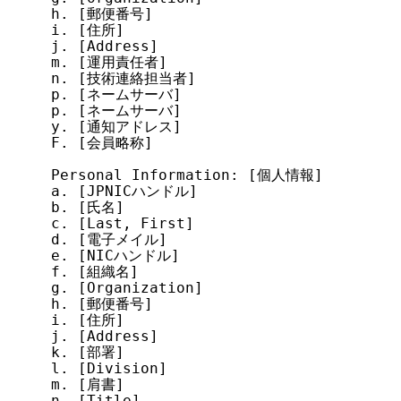
h. [郵便番号]

i. [住所]

j. [Address]

m. [運用責任者]

n. [技術連絡担当者]

p. [ネームサーバ]

p. [ネームサーバ]

y. [通知アドレス]

F. [会員略称]

Personal Information: [個人情報]

a. [JPNICハンドル]

b. [氏名]

c. [Last, First]

d. [電子メイル]

e. [NICハンドル]

f. [組織名]

g. [Organization]

h. [郵便番号]

i. [住所]

j. [Address]

k. [部署]

l. [Division]

m. [肩書]

n. [Title]
