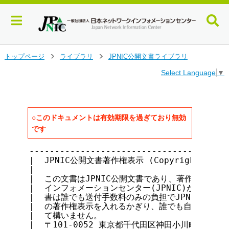
メ
トップページ
ライブラリ
JPNIC公開文書ライブラリ
>
>
イ
Select Language
▼
ン
コ
ン
テ
ン
○このドキュメントは有効期限を過ぎており無効
ツ
です
へ
ジ
---------------------------------------
ャ
|  JPNIC公開文書著作権表示 (Copyright notice 
ン
|                                      
|  この文書はJPNIC公開文書であり、著作権は社団法
プ
|  インフォメーションセンター(JPNIC)が保持していま
す
|  書は誰でも送付手数料のみの負担でJPNICから入手
る
|  の著作権表示を入れるかぎり、誰でも自由に転載・複
|  て構いません。                          
|  〒101-0052 東京都千代田区神田小川町1-2 風雲堂ビ