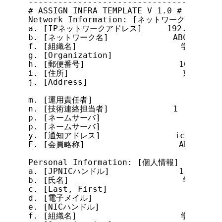
---------------------------------------
# ASSIGN INFRA TEMPLATE V 1.0 #

Network Information: [ネットワーク情報]

a. [IPネットワークアドレス]     192.0.1.0/25
b. [ネットワーク名]             ABC-DUP-NET
f. [組織名]                     学術ネット
g. [Organization]               Science
h. [郵便番号]                   101-0052

i. [住所]                       東京都
j. [Address]                    1-2, Ka
                                Tokyo 1
m. [運用責任者]                         JG
n. [技術連絡担当者]             1

p. [ネームサーバ]

p. [ネームサーバ]

y. [通知アドレス]               ichiro@nic
F. [会員略称]                   ABC-NET

Personal Information: [個人情報]

a. [JPNICハンドル]              1

b. [氏名]                       学術 一郎

c. [Last, First]                Gakujyu
d. [電子メイル]                         ic
e. [NICハンドル]

f. [組織名]                     学術ネット