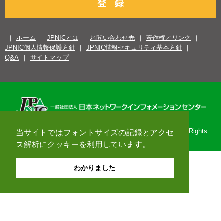
登 録
ホーム
JPNICとは
お問い合わせ先
著作権／リンク
JPNIC個人情報保護方針
JPNIC情報セキュリティ基本方針
Q&A
サイトマップ
Copyright© 1996-2026 Japan Network Information Center. All Rights
当サイトではフォントサイズの記録とアクセ
Reserved.
ス解析にクッキーを利用しています。
わかりました