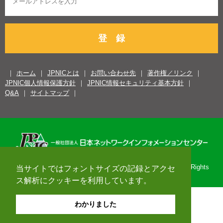
登 録
ホーム
JPNICとは
お問い合わせ先
著作権／リンク
JPNIC個人情報保護方針
JPNIC情報セキュリティ基本方針
Q&A
サイトマップ
Copyright© 1996-2026 Japan Network Information Center. All Rights
当サイトではフォントサイズの記録とアクセ
Reserved.
ス解析にクッキーを利用しています。
わかりました