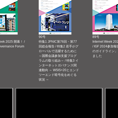
90号
89号
Week 2025 開幕！ /
特集1 JPNIC第76回・第77
Internet Week
Governance Forum
回総会報告 / 特集2 若手がグ
/ IGF 2024参加報
ローバルで活躍するために
のガイドライン」
～国際会議参加支援プログ
ました
ラムの取り組み～ / 特集3 イ
ンターネットガバナンス関
連動向 ～ WSIS+20とエンド
ツーエンド暗号化をめぐる
状況 ～