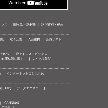
ナンス
用語集/用語解説
講演資料・動画
細則
電子公告
入会案内
会員リスト
について
IPアドレストピックス
スの在庫枯渇に関して
よくある質問
座
インターネットことはじめ
(DRP)
データエクスロー
ICANN情報
用語集