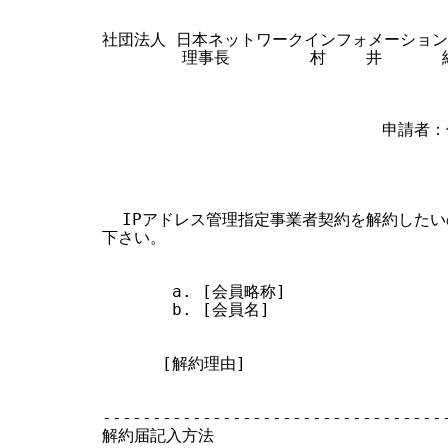
す
社団法人 日本ネットワークインフォメーション
る
        理事長        村    井      純
                            申請者：
                                 
                                 
                                  
  IPアドレス管理指定事業者契約を解約したい
下さい。

       a. [会員略称]

       b. [会員名]

      [解約理由]

-----------------------------------
解約届記入方法
