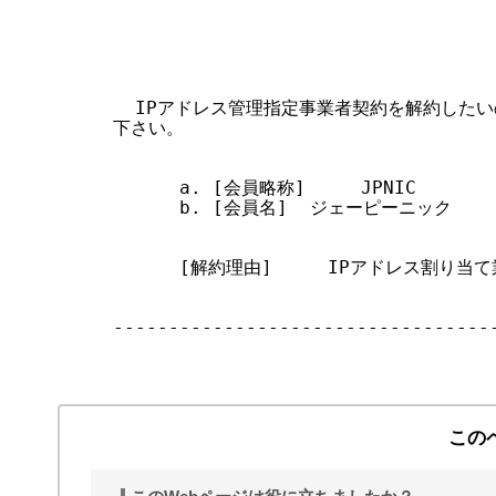
                               
                               
                                 
  IPアドレス管理指定事業者契約を解約したい
下さい。

      a. [会員略称]     JPNIC

      b. [会員名]  ジェーピーニック

      [解約理由]     IPアドレス割り当
-----------------------------------
この