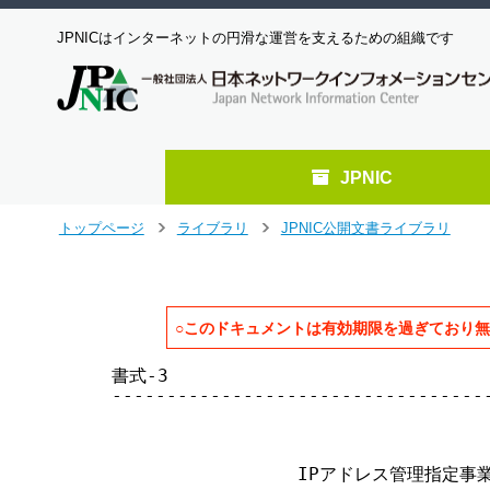
JPNICはインターネットの円滑な運営を支えるための組織です
JPNIC
メ
トップページ
ライブラリ
JPNIC公開文書ライブラリ
>
>
イ
ン
コ
ン
○このドキュメントは有効期限を過ぎており
テ
ン
書式-3

ツ
-----------------------------------
へ
                                  
ジ
ャ
ン
                 IPアドレス管理指定
プ