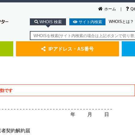
ホーム
Q
WHOISとは？
WHOIS 検索
サイト内検索
IPアドレス・AS番号
無効です
-------------------------------------

                        年    月    日

事業者契約解約届
