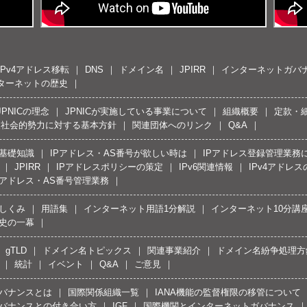
IPv4アドレス移転
DNS
ドメイン名
JPIRR
インターネットガバ
ターネットの歴史
JPNICの理念
JPNICが実施している事業について
組織概要
定款・
反社会的勢力に対する基本方針
関連団体へのリンク
Q&A
の基礎知識
IPアドレス・AS番号が欲しい時は
IPアドレス登録管理業務
JPIRR
IPアドレスポリシーの策定
IPv6関連情報
IPv4アドレ
Pアドレス・AS番号管理業務
しくみ
用語集
インターネット用語1分解説
インターネット10分講
史の一幕
gTLD
ドメイン名トピックス
関連事業紹介
ドメイン名紛争処理方針
統計
イベント
Q&A
ご意見
バナンスとは
国際関係組織一覧
IANA機能の監督権限の移管について
バナンスとの付き合い方
IGF
国際機関とインターネットガバナンス