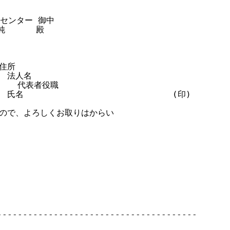
センター 御中

      殿

住所

   法人名

     代表者役職

  氏名                             (印)

ので、よろしくお取りはからい

--------------------------------------
