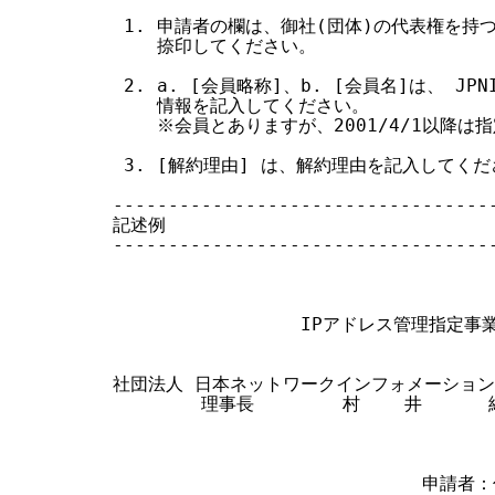
 1. 申請者の欄は、御社(団体)の代表権を持
    捺印してください。

 2. a. [会員略称]、b. [会員名]は、 J
    情報を記入してください。

    ※会員とありますが、2001/4/1以降は
 3. [解約理由] は、解約理由を記入してくだ
-----------------------------------
記述例

-----------------------------------
                                  
                 IPアドレス管理指定
社団法人 日本ネットワークインフォメーション
        理事長        村    井      純
                            申