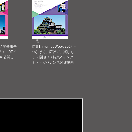
88号
 2024開催報告
特集1 Internet Week 2024～
告 / 「RPKI
つなげて、広げて、楽しも
を公開し
う～ 開幕！ / 特集2 インター
ネットガバナンス関連動向