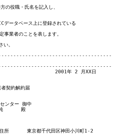
つ方の役職・氏名を記入し、

PNICデータベース上に登録されている

指定事業者のことを表します。

さい。

-------------------------------------

-------------------------------------

                   2001年 2 月XX日

事業者契約解約届

センター 御中

      殿

請者：住所      東京都千代田区神田小川町1-2
