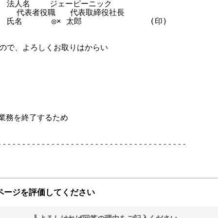
     法人名    ジェーピーニック

       代表者役職   代表取締役社長

   氏名      ◎× 太郎              (印)

ので、よろしくお取りはからい

て業務を終了するため

--------------------------------------

ページを評価してください