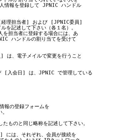
情報を登録して JPNIC ハンドル

経理担当者] および [JPNIC委員]

ンドルを記述して下さい（各１名）。

い人を担当者に登録する場合には、あ

NIC ハンドルの割り当てを受けて

委員] は、電子メイルで変更を行うこと

び [入会日] は、JPNIC で管理している

情報の登録フォームを

い。

述したものと同じ略称を記述して下さい。

ク] には、それぞれ、会員が接続を
