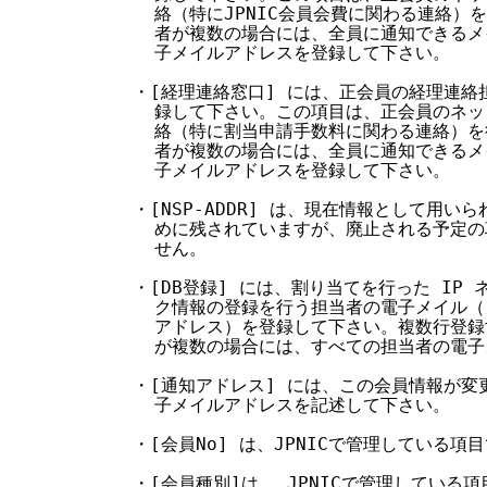
    絡（特にJPNIC会員会費に関わる連絡）
    者が複数の場合には、全員に通知できるメ
    子メイルアドレスを登録して下さい。

  ・[経理連絡窓口] には、正会員の経理連絡
    録して下さい。この項目は、正会員のネッ
    絡（特に割当申請手数料に関わる連絡）を
    者が複数の場合には、全員に通知できるメ
    子メイルアドレスを登録して下さい。

  ・[NSP-ADDR] は、現在情報として用い
    めに残されていますが、廃止される予定の
    せん。

  ・[DB登録] には、割り当てを行った IP
    ク情報の登録を行う担当者の電子メイル（メ
    アドレス）を登録して下さい。複数行登録
    が複数の場合には、すべての担当者の電子
  ・[通知アドレス] には、この会員情報が変
    子メイルアドレスを記述して下さい。

  ・[会員No] は、JPNICで管理している
  ・[会員種別]は、 JPNICで管理している