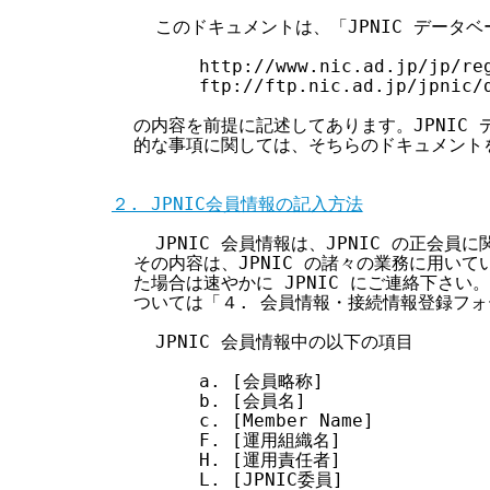
    このドキュメントは、「JPNIC データ
        http://www.nic.ad.jp/jp/reg
        ftp://ftp.nic.ad.jp/jpnic/d
  の内容を前提に記述してあります。JPNIC
  的な事項に関しては、そちらのドキュメント
２. JPNIC会員情報の記入方法
    JPNIC 会員情報は、JPNIC の正会
  その内容は、JPNIC の諸々の業務に用い
  た場合は速やかに JPNIC にご連絡下さい。
  ついては「４. 会員情報・接続情報登録フォ
    JPNIC 会員情報中の以下の項目

        a. [会員略称]

        b. [会員名]

        c. [Member Name]

        F. [運用組織名]

        H. [運用責任者]

        L. [JPNIC委員]
