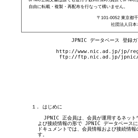
す
自由に転載・複製・再配布を行なって構いません。
る
〒101-0052 東京都
社団法人日本ネットワ
             JPNIC データベース 登録
        http://www.nic.ad.jp/jp/reg
         ftp://ftp.nic.ad.jp/jpnic/
                               
                               
                                
                                 
                                
１. はじめに

    JPNIC 正会員は、会員が運用するネッ
  よび接続情報の形で JPNIC データベース
  ドキュメントでは、会員情報および接続情報
  す。
