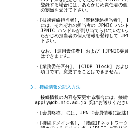
    登録する場合には、あらかじめ責任者の個人
    の割当を受けて下さい。

  ・[技術連絡担当者], [事務連絡担当者], [
    には、それぞれの担当者の JPNIC ハ
    JPNIC ハンドルが割り当てられていな
    らかじめ担当者の個人情報を登録して JP
    下さい。

    なお、[運用責任者] および [JPNIC
    はできません。

  ・[業務委任区分], [CIDR Block] およ
    項目です。変更することはできません。

３. 接続情報の記入方法
    接続情報の内容を変更する場合には、接続
  apply@db.nic.ad.jp 宛にお送りくださ
  ・[会員略称] には、JPNIC会員情報に記
  ・[接続ドメイン名], [接続IPネットワー