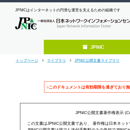
JPNICはインターネットの円滑な運営を支えるための組織です
JPNIC
メ
トップページ
ライブラリ
JPNIC公開文書ライブラリ
>
>
イ
ン
コ
ン
○このドキュメントは有効期限を過ぎており
テ
ン
ツ
へ
ジ
JPNIC公開文書著作権表示 (Copyrig
ャ
この文書はJPNIC公開文書であり、 著作権は日本ネット
ン
JPNIC公開文書は誰でも送付手数料のみの負担でJPN
プ