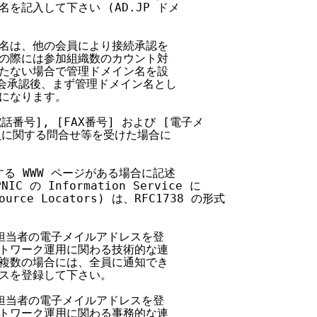
を記入して下さい (AD.JP ドメ

名は、他の会員により接続承認を

の際には参加組織数のカウント対

たない場合で管理ドメイン名を設

入会承認後、まず管理ドメイン名とし

になります。

[電話番号], [FAX番号] および [電子メ

員に関する問合せ等を受けた場合に

る WWW ページがある場合に記述

の Information Service に

urce Locators) は、RFC1738 の形式

担当者の電子メイルアドレスを登

トワーク運用に関わる技術的な連

複数の場合には、全員に通知でき

スを登録して下さい。

担当者の電子メイルアドレスを登

トワーク運用に関わる事務的な連
