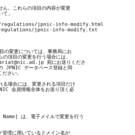
せん。これらの項目の内容が変更

て」

regulations/jpnic-info-modify.html

egulations/jpnic-info-modify.txt

目の変更については、事務局にお

らの項目の変更を行う場合には、

riat@nic
.ad.jp 宛にお送りくださ

JPNIC データベース登録と同

ください。

される場合には、変更される項目だけ

NIC 会員情報全体をお送り頂く必

r Name] は、電子メイルで変更を行う

ク管理に用いているドメイン名が
