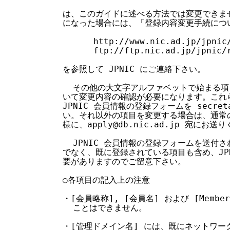
  は、このガイドに述べる方法では変更できま
  になった場合には、「登録内容変更手続につい
        http://www.nic.ad.jp/jpnic/
        ftp://ftp.nic.ad.jp/jpnic/r
  を参照して JPNIC にご連絡下さい。

    その他の大文字アルファベットで始まる項
  いて変更内容の確認が必要になります。これ
  JPNIC 会員情報の登録フォームを secreta
  い。それ以外の項目を変更する場合は、通常の 
  様に、apply@db.nic.ad.jp 宛にお送り
    JPNIC 会員情報の登録フォームを送付
  でなく、既に登録されている項目も含め、JP
  要がありますのでご留意下さい。

  ○各項目の記入上の注意

  ・[会員略称], [会員名] および [Membe
    ことはできません。

  ・[管理ドメイン名] には、既にネットワー