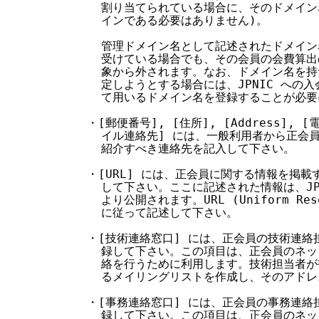
    割り当てられている場合に、そのドメイン名
    インである必要はありません)。

    管理ドメイン名として記述されたドメイン
    受けている場合でも、その会員の会費算出
    象から外されます。なお、ドメイン名を持
    定しようとする場合には、JPNIC への
    て用いるドメイン名を登録することが必要
  ・[郵便番号], [住所], [Address], 
    イル連絡先] には、一般利用者から正会
    紹介すべき連絡先を記入して下さい。

  ・[URL] には、正会員に関する情報を掲載す
    して下さい。ここに記述された情報は、JPNIC 
    より公開されます。URL (Uniform Reso
    に従って記述して下さい。

  ・[技術連絡窓口] には、正会員の技術連絡
    録して下さい。この項目は、正会員のネッ
    絡を行うために利用します。技術担当者が
    るメイリングリストを作成し、そのアドレ
  ・[事務連絡窓口] には、正会員の事務連絡
    録して下さい。この項目は、正会員のネッ