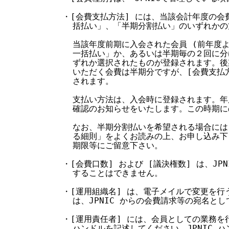
  ・[会費支払方法] には、当該会計年度の会
    括払い」、「半期分割払い」のいずれかの
    当該年度前期に入会された会員 (前年度
    一括払い」か、あるいは半期毎の２回に分
    ずれか選択されたものが登録されます。後
    いただく会費は半期分ですが、[会費支払
    されます。

    支払い方法は、入会時に登録されます。年
    確認のお知らせをいたします。この時期に
    なお、半期分割払いを希望される場合には
    る細則」をよくお読みの上、お申し込み下
    期限等にご留意下さい。

  ・[会費口数] および [議決権数] は、JP
    することはできません。

  ・[運用組織名] は、電子メイルで変更を行
    は、JPNIC からの会費請求等の宛名とし
  ・[運用責任者] には、会員としての業務を行
    ハンドルを記述してください。JPNIC 