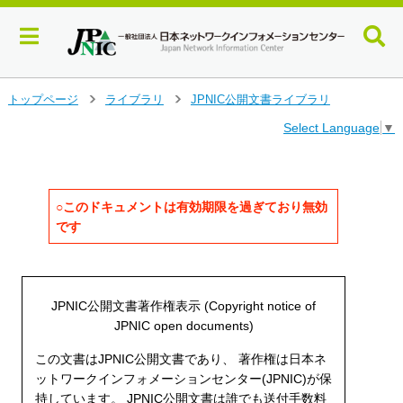
メ
トップページ
ライブラリ
JPNIC公開文書ライブラリ
>
>
イ
Select Language
▼
ン
コ
ン
テ
ン
○このドキュメントは有効期限を過ぎており無効
ツ
です
へ
ジ
ャ
ン
JPNIC公開文書著作権表示 (Copyright notice of
プ
JPNIC open documents)
す
る
この文書はJPNIC公開文書であり、 著作権は日本ネ
ットワークインフォメーションセンター(JPNIC)が保
持しています。 JPNIC公開文書は誰でも送付手数料