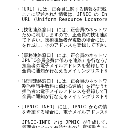
・[URL] には、正会員に関する情報を記載したもの
  ここに記述された情報は、JPNIC の Informati
  URL (Uniform Resource Locators)
・[技術連絡窓口] には、正会員のネットワーク運用
  ために利用しますので、正会員の技術連絡担当者の
  て下さい。技術担当者が複数の場合には、全員に通
  を作成し、そのアドレスを登録して下さい。

・[事務連絡窓口] には、正会員のネットワーク運用
  JPNIC会員会費に係わる連絡）を行なうために利
  担当者の電子メイルアドレスを登録して下さい。事
  全員に通知が行なえるメイリングリストを作成し、
・[経理連絡窓口] には、正会員のネットワーク運用
  割当申請手数料に係わる連絡）を行なうために利用
  担当者の電子メイルアドレスを登録して下さい。技
  全員に通知が行なえるメイリングリストを作成し、
・[JPNIC-INFO] には、JPNIC からの情報提供サー
  を希望する場合に、電子メイルアドレスを記入して
  JPNIC-INFO とは JPNIC が作成している
  管理者にとって有益なもの( 資源割当ルールや割当