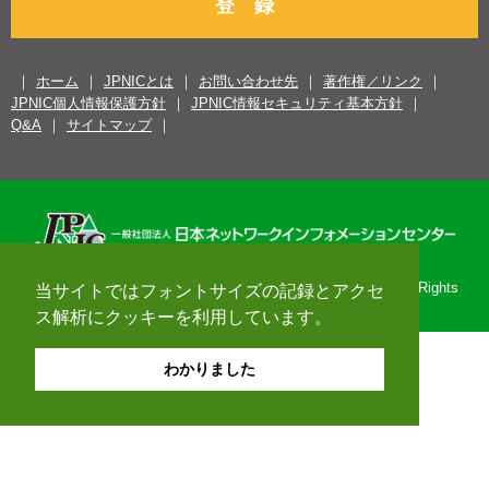
登 録
ホーム
JPNICとは
お問い合わせ先
著作権／リンク
JPNIC個人情報保護方針
JPNIC情報セキュリティ基本方針
Q&A
サイトマップ
Copyright© 1996-2026 Japan Network Information Center. All Rights
当サイトではフォントサイズの記録とアクセ
Reserved.
ス解析にクッキーを利用しています。
わかりました