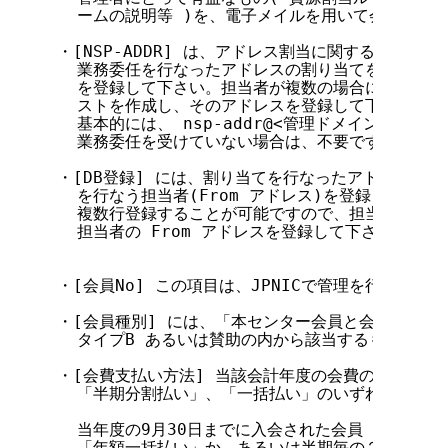
  ームの説明等 )を、電子メイルを用いて会員にお知
・[NSP-ADDR] は、アドレス割当に関する連絡を行
  業務委任を行なったアドレスの割り当てを担当され
  を登録して下さい。担当者が複数の場合には、全員
  ストを作成し、そのアドレスを登録して下さい。

  基本的には、 nsp-addr@<管理ドメイン名> と
  業務委任を受けていない場合は、不要です。

・[DB登録] には、割り当てを行なったアドレスのネ
  を行なう担当者(From アドレス)を登録して下さい
  複数行登録することが可能ですので、担当者が複数
  担当者の From アドレスを登録して下さい。

・[会員No] この項目は、JPNICで管理を行ないま
・[会員種別] には、「本センター会員と会費に関する
  タイプB あるいは賛助の内から該当するものを記入
・[会費支払い方法] 当該会計年度の会費の支払い方
  「半期分割払い」、「一括払い」のいずれかの方法
  当年度の9月30日までに入会された会員（前年度よ
  「年額一括払い」か、あるいは半期毎の２回に分け