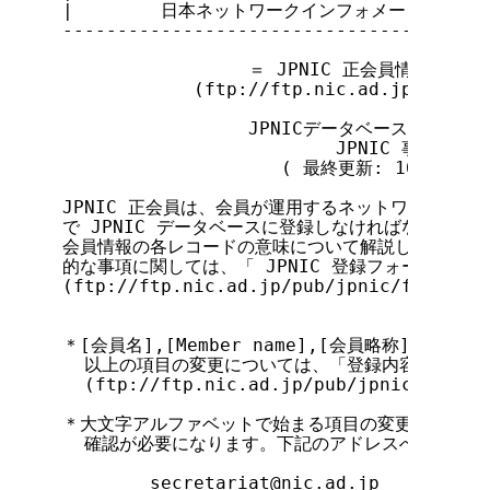
|        日本ネットワークインフォメーションセンター  
---------------------------------------
                 ＝ JPNIC 正会員情報記入ガ
            (ftp://ftp.nic.ad.jp/pub/jp
                 JPNICデータベース管理グルー
                         JPNIC 事務局

                    ( 最終更新: 16-May-19
JPNIC 正会員は、会員が運用するネットワークに関
で JPNIC データベースに登録しなければなりませ
会員情報の各レコードの意味について解説します。登録
的な事項に関しては、「 JPNIC 登録フォームにつ
(ftp://ftp.nic.ad.jp/pub/jpnic/form-inf
＊[会員名],[Member name],[会員略称],[運用組
  以上の項目の変更については、「登録内容変更手続
  (ftp://ftp.nic.ad.jp/pub/jpnic-pub/jp
＊大文字アルファベットで始まる項目の変更については
  確認が必要になります。下記のアドレスへ会員情報
        secretariat@nic
.ad.jp
