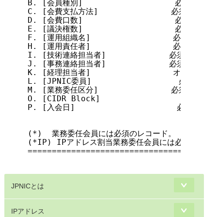
B. [会員種別]                   必須

C. [会費支払方法]               必須

D. [会費口数]                   必須

E. [議決権数]                   必須

F. [運用組織名]                 必須

H. [運用責任者]                 必須

I. [技術連絡担当者]             必須

J. [事務連絡担当者]             必須

K. [経理担当者]                 オプション(*
L. [JPNIC委員]                  必須

M. [業務委任区分]               必須

O. [CIDR Block]                      
P. [入会日]                     必須

(*)  業務委任会員には必須のレコード。

(*IP) IPアドレス割当業務委任会員には必須のレコー
=======================================
JPNICとは
IPアドレス