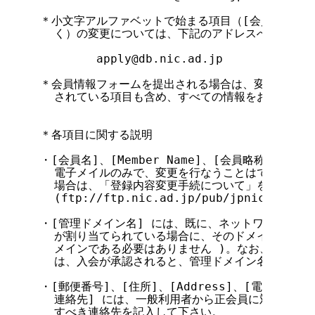
＊小文字アルファベットで始まる項目（[会員名],[Memb
  く）の変更については、下記のアドレスへ会員情報
        apply@db.nic.ad.jp

＊会員情報フォームを提出される場合は、変更される項
  されている項目も含め、すべての情報をお送りくださ
＊各項目に関する説明

・[会員名]、[Member Name]、[会員略称]は、
  電子メイルのみで、変更を行なうことはできません
  場合は、「登録内容変更手続について」を参照して
  (ftp://ftp.nic.ad.jp/pub/jpnic-pub/jp
・[管理ドメイン名] には、既に、ネットワーク管理
  が割り当てられている場合に、そのドメイン名を記入し
  メインである必要はありません )。なお、管理ドメ
  は、入会が承認されると、管理ドメイン名の割り当
・[郵便番号]、[住所]、[Address]、[電話番号]、
  連絡先] には、一般利用者から正会員に対する問合
  すべき連絡先を記入して下さい。
