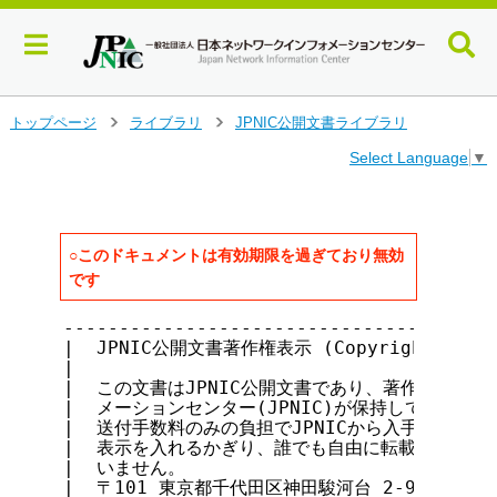
メ
トップページ
ライブラリ
JPNIC公開文書ライブラリ
>
>
イ
Select Language
▼
ン
コ
ン
テ
ン
○このドキュメントは有効期限を過ぎており無効
ツ
です
へ
ジ
---------------------------------------
ャ
|  JPNIC公開文書著作権表示 (Copyright notice 
ン
|                                      
|  この文書はJPNIC公開文書であり、著作権は日本ネ
プ
|  メーションセンター(JPNIC)が保持しています。J
す
|  送付手数料のみの負担でJPNICから入手できます。ま
る
|  表示を入れるかぎり、誰でも自由に転載・複製・再配
|  いません。                              
|  〒101 東京都千代田区神田駿河台 2-9-18 萬水ビル 