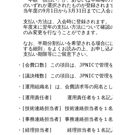
  のいずれか選択されたものが登録されます。。

  当年度の9月1日から3月31日までに入会された会
  支払い方法は、入会時に登録されます。

  年度末に翌年の支払い方法について確認のお知らせ
  のみ変更を行なうことができます。

  なお、半期分割払いを希望される場合には、「本セ
  する細則」をよくお読みの上、お申し込み下さい。
  支払い期限等にご留意下さい。

・[会費口数] この項目は、JPNICで管理を行ないま
・[議決権数] この項目は、JPNICで管理を行ないま
・[運用組織名] は、会費請求等の宛名として使用いた
・[運用責任者]     運用責任者を１名記入して下さ
・[技術連絡担当者] 技術連絡担当者を１名記入して下
・[事務連絡担当者] 事務連絡担当者を１名記入して下
・[経理担当者]     経理担当者を１名記入して下さ