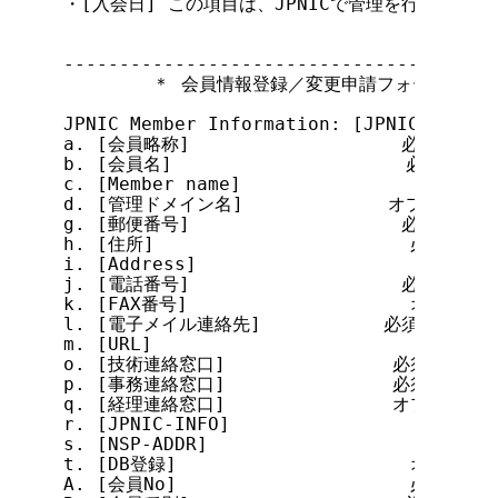
・[入会日] この項目は、JPNICで管理を行ないます
---------------------------------------
        ＊ 会員情報登録／変更申請フォーム ＊

JPNIC Member Information: [JPNIC会員情報]
a. [会員略称]                   必須

b. [会員名]                     必須

c. [Member name]                必須

d. [管理ドメイン名]             オプション

g. [郵便番号]                   必須

h. [住所]                       必須

i. [Address]                    必須

j. [電話番号]                   必須

k. [FAX番号]                    オプション
l. [電子メイル連絡先]           必須

m. [URL]                        オプション
o. [技術連絡窓口]               必須

p. [事務連絡窓口]               必須

q. [経理連絡窓口]               オプション(*
r. [JPNIC-INFO]                 必須

s. [NSP-ADDR]                   
t. [DB登録]                     オプション(
A. [会員No]                     必須
