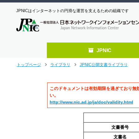
JPNICはインターネットの円滑な運営を支えるための組織です
JPNIC
メ
トップページ
ライブラリ
JPNIC公開文書ライブラリ
>
>
イ
ン
コ
このドキュメントは有効期限を過ぎており無
ン
テ
い。
ン
http://www.nic.ad.jp/ja/doc/validity.html
ツ
へ
ジ
ャ
文書番号
ン
文書名
プ