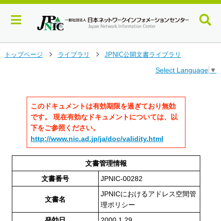
メ
トップページ
ライブラリ
JPNIC公開文書ライブラリ
>
>
イ
Select Language
▼
ン
コ
ン
テ
このドキュメントは有効期限を過ぎており無効
ン
です。 現在有効なドキュメントについては、以
ツ
下をご参照ください。
へ
http://www.nic.ad.jp/ja/doc/validity.html
ジ
ャ
ン
文書管理情報
プ
文書番号
JPNIC-00282
す
る
JPNICにおけるアドレス空間管
文書名
理ポリシー
発効日
2000.1.29