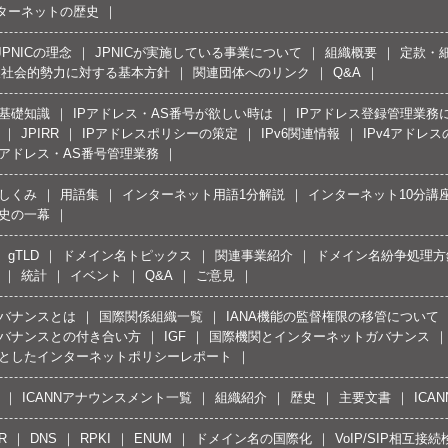
ターネットの歴史
JPNICの理念
JPNICが実施している事業について
組織概要
定款・
反社会的勢力に対する基本方針
関連団体へのリンク
Q&A
の基礎知識
IPアドレス・AS番号が欲しい時は
IPアドレス登録管理業務
JPIRR
IPアドレスポリシーの策定
IPv6関連情報
IPv4アドレ
Pアドレス・AS番号管理業務
しくみ
用語集
インターネット用語1分解説
インターネット10分講
史の一幕
gTLD
ドメイン名トピックス
関連事業紹介
ドメイン名紛争処理方針
統計
イベント
Q&A
ご意見
バナンスとは
国際関係組織一覧
IANA機能の監督権限の移管について
バナンスとの付き合い方
IGF
国際機関とインターネットガバナンス
としたインターネットポリシーレポート
ICANNアナウンスメント一覧
組織紹介
歴史
主要文書
ICA
R
DNS
RPKI
ENUM
ドメイン名の国際化
VoIP/SIP相互