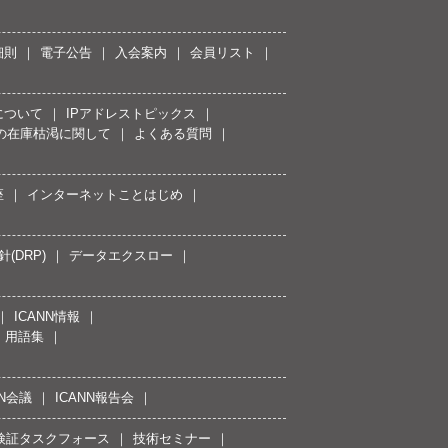
細則
電子公告
入会案内
会員リスト
について
IPアドレストピックス
スの在庫枯渇に関して
よくある質問
座
インターネットことはじめ
(DRP)
データエクスロー
ICANN情報
用語集
NN会議
ICANN報告会
接続検証タスクフォース
技術セミナー