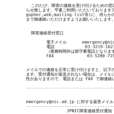
す
  このたび、障害の連絡を受け付けるための窓
らせ致します。平素ご利用いただいておりますJPNIC
る
gopher,web,mailing-list等)に、
まで御連絡いただけますようお願いいたします。
  障害連絡受付窓口

        電子メイル      emergency@nic
        電話            03-3219-1627
        （業務時間外は留守番電話となります
        FAX             03-5280-719
メイルでの連絡を正常に受け付けますと、以下の
ます。受付通知が返送されない場合は、メイルシ
性がありますので、電話または FAX で御連絡
-----------------------------------
emergency@nic.ad.jp に対する返答メイル

-----------------------------------
                JPNIC障害連絡受付通知
