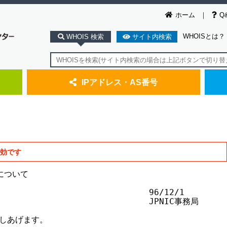
ホーム
Q
WHOISとは？
WHOIS 検索
サイト内検索
IPアドレス・AS番号
無効です
について

                             96/12/1

                              JPNIC事務局

しあげます。
