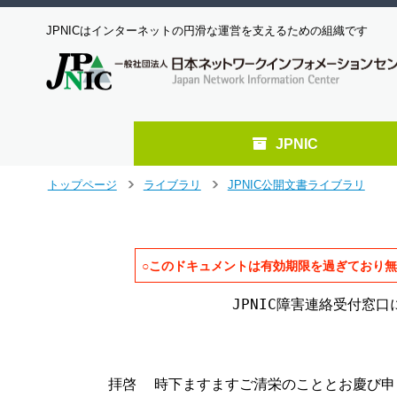
JPNICはインターネットの円滑な運営を支えるための組織です
JPNIC
メ
トップページ
ライブラリ
JPNIC公開文書ライブラリ
>
>
イ
ン
コ
ン
○このドキュメントは有効期限を過ぎており
テ
ン
                JPNIC障害連絡受付窓口
ツ
へ
                                   
ジ
                                  
ャ
ン
  拝啓  時下ますますご清栄のこととお慶び申
プ