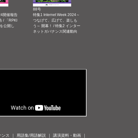
88号
 2024開催報告
特集1 Internet Week 2024～
告 / 「RPKI
つなげて、広げて、楽しも
を公開し
う～ 開幕！ / 特集2 インター
ネットガバナンス関連動向
ナンス
用語集/用語解説
講演資料・動画