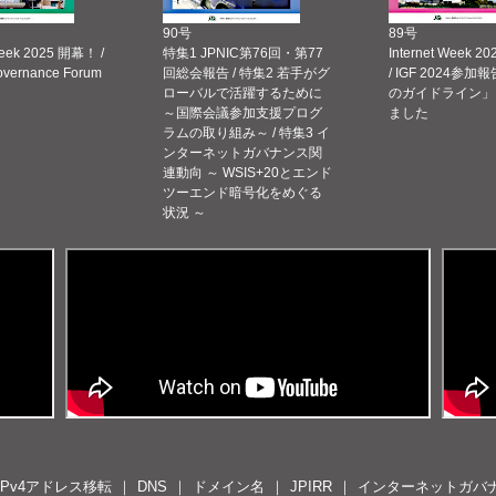
90号
89号
Week 2025 開幕！ /
特集1 JPNIC第76回・第77
Internet Week
Governance Forum
回総会報告 / 特集2 若手がグ
/ IGF 2024参加報
ローバルで活躍するために
のガイドライン」
～国際会議参加支援プログ
ました
ラムの取り組み～ / 特集3 イ
ンターネットガバナンス関
連動向 ～ WSIS+20とエンド
ツーエンド暗号化をめぐる
状況 ～
IPv4アドレス移転
DNS
ドメイン名
JPIRR
インターネットガバ