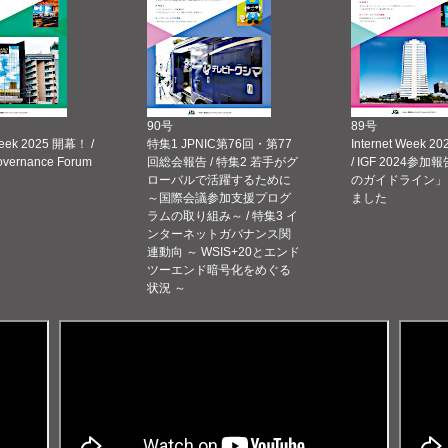
90号
89号
Week 2025 開幕！ /
特集1 JPNIC第76回・第77
Internet Week
Governance Forum
回総会報告 / 特集2 若手がグ
/ IGF 2024参加報
ローバルで活躍するために
のガイドライン」
～国際会議参加支援プログ
ました
ラムの取り組み～ / 特集3 イ
ンターネットガバナンス関
連動向 ～ WSIS+20とエンド
ツーエンド暗号化をめぐる
状況 ～