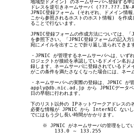
地域型ドメイン) のネームサーバへ登録する申請
ドレスを逆引きネームサーバ (???.???.IN-A
JPNIC登録フォーム (それぞれ、ドメイン情
こから参照されるホストのホスト情報) を作成し、ap
ることで行ないます。

JPNIC登録フォームの作成方法については、「J
を参照下さい。「JPNIC登録フォームの記入方法」の
宛にメイルを出すことで折り返し送られてきます 
・JPNIC が管理するネームサーバへは、いずれ
ロジェクトが接続を承認しているドメイン名およ
録します。ネームサーバに登録されているドメイ
がこの条件を満たさなくなった場合には、ネーム
・ネームサーバへの実際の登録は、JPNIC が
apply@db.nic.ad.jp から JPNIC
日の早朝に行われます。

下のリスト以外の IPネットワークアドレスの
必要な情報が JPNIC から InterNIC ない
でにはもう少し長い時間がかかります。

    ※ JPNIC がネームサーバの管理をしてい
        133.0 ～ 133.255
