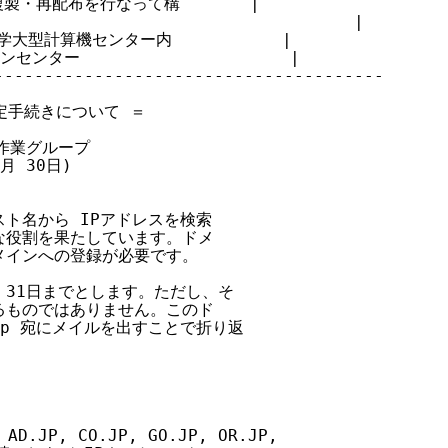
・再配布を行なって構       |

                                  |

学大型計算機センター内           |

ター                     |

--------------------------------------

定手続きについて ＝

S 作業グループ

9月 30日)

ト名から IPアドレスを検索

役割を果たしています。ドメ

インへの登録が必要です。

 31日までとします。ただし、そ

ものではありません。このド

.jp 宛にメイルを出すことで折り返

JP, CO.JP, GO.JP, OR.JP,
