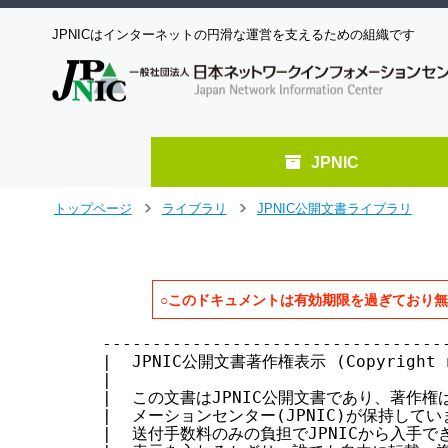
JPNICはインターネットの円滑な運営を支えるための組織です
JPNIC
メ
トップページ
ライブラリ
JPNIC公開文書ライブラリ
>
>
イ
ン
コ
ン
○このドキュメントは有効期限を過ぎており
テ
ン
-----------------------------------
ツ
|  JPNIC公開文書著作権表示 (Copyright not
へ
|                                  
ジ
|  この文書はJPNIC公開文書であり、著作権は
ャ
|  メーションセンター(JPNIC)が保持していま
ン
|  送付手数料のみの負担でJPNICから入手でき
プ