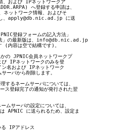
、および IPネットワークア

DDR.ARPA) へ登録する申請は、

報、ネットワーク情報、およびそ

ply@db.nic.ad.jp に送

PNIC登録フォームの記入方法」

最新版は、info@db.nic.ad.jp

(内容は空で結構です)。

かの JPNIC会員ネットワークプ

び IPネットワークのみを登

ン名および IPネットワーク

サーバから削除します。

管理するネームサーバについては、

データベース登録完了の通知が発行された翌

ネームサーバの設定については、

しは APNIC に送られるため、設定ま

る IPアドレス
