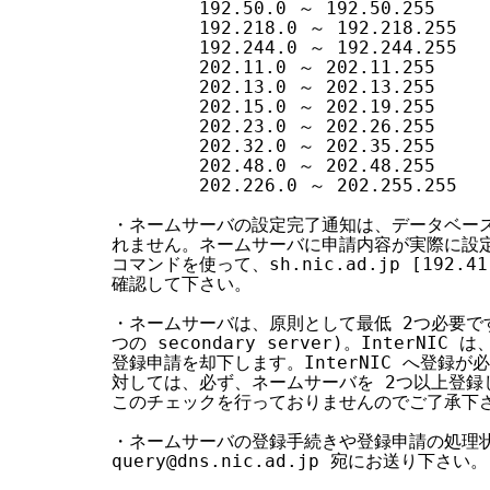
        192.50.0 ～ 192.50.255

        192.218.0 ～ 192.218.255

        192.244.0 ～ 192.244.255

        202.11.0 ～ 202.11.255

        202.13.0 ～ 202.13.255

        202.15.0 ～ 202.19.255

        202.23.0 ～ 202.26.255

        202.32.0 ～ 202.35.255

        202.48.0 ～ 202.48.255

        202.226.0 ～ 202.255.255

・ネームサーバの設定完了通知は、データベース
れません。ネームサーバに申請内容が実際に設定され
コマンドを使って、sh.nic.ad.jp [192.4
確認して下さい。

・ネームサーバは、原則として最低 2つ必要です (p
つの secondary server)。InterNI
登録申請を却下します。InterNIC へ登録が
対しては、必ず、ネームサーバを 2つ以上登録して
このチェックを行っておりませんのでご了承下さ
・ネームサーバの登録手続きや登録申請の処理状
query@dns.nic.ad.jp 宛にお送り下さい。
