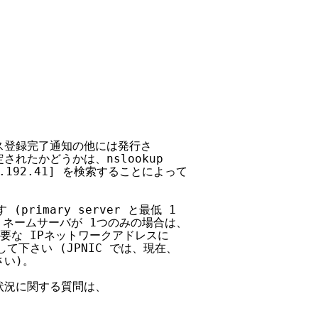
登録完了通知の他には発行さ

たかどうかは、nslookup

1.192.41] を検索することによって

rimary server と最低 1

C は、ネームサーバが 1つのみの場合は、

必要な IPネットワークアドレスに

下さい (JPNIC では、現在、

い)。

況に関する質問は、
