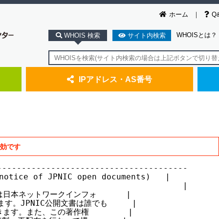
ホーム
Q
WHOISとは？
WHOIS 検索
サイト内検索
IPアドレス・AS番号
無効です
--------------------------------------

ice of JPNIC open documents)   |

                                     |

日本ネットワークインフォ      |

す。JPNIC公開文書は誰でも     |

ます。また、この著作権        |
