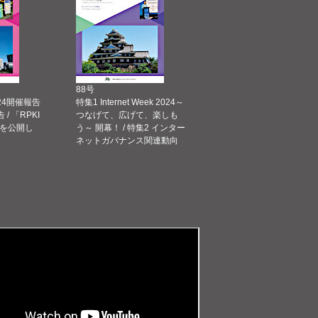
88号
 2024開催報告
特集1 Internet Week 2024～
告 / 「RPKI
つなげて、広げて、楽しも
を公開し
う～ 開幕！ / 特集2 インター
ネットガバナンス関連動向