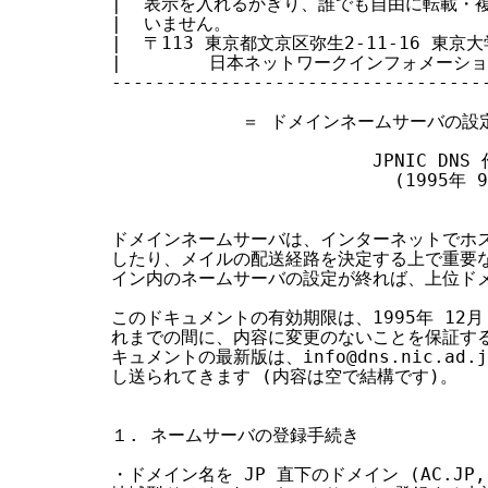
|  表示を入れるかぎり、誰でも自由に転載・複製
す
|  いません。                         
|  〒113 東京都文京区弥生2-11-16 東京大
る
|        日本ネットワークインフォメーションセン
-----------------------------------
            ＝ ドメインネームサーバの設
                        JPNIC DN
                          (1995年 
ドメインネームサーバは、インターネットでホス
したり、メイルの配送経路を決定する上で重要な
イン内のネームサーバの設定が終れば、上位ドメ
このドキュメントの有効期限は、1995年 12月
れまでの間に、内容に変更のないことを保証する
キュメントの最新版は、info@dns.nic.ad
し送られてきます (内容は空で結構です)。

１. ネームサーバの登録手続き

・ドメイン名を JP 直下のドメイン (AC.JP, AD.