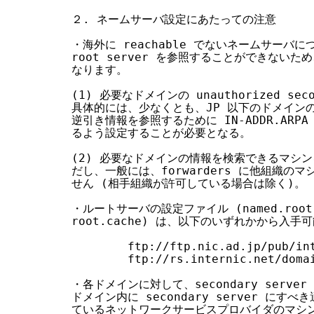
２. ネームサーバ設定にあたっての注意

・海外に reachable でないネームサーバ
root server を参照することができない
なります。

(1) 必要なドメインの unauthorized sec
具体的には、少なくとも、JP 以下のドメインの
逆引き情報を参照するために IN-ADDR.ARPA の 
るよう設定することが必要となる。

(2) 必要なドメインの情報を検索できるマシンを 
だし、一般には、forwarders に他組織の
せん (相手組織が許可している場合は除く)。

・ルートサーバの設定ファイル (named.root 
root.cache) は、以下のいずれかから入手可
        ftp://ftp.nic.ad.jp/pub/int
        ftp://rs.internic.net/domai
・各ドメインに対して、secondary serve
ドメイン内に secondary server にす
ているネットワークサービスプロバイダのマシン