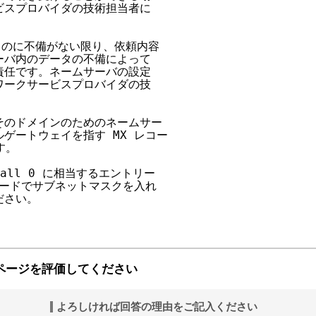
スプロバイダの技術担当者に

ものに不備がない限り、依頼内容

バ内のデータの不備によって

任です。ネームサーバの設定

ークサービスプロバイダの技

のドメインのためのネームサー

ートウェイを指す MX レコー

。

ll 0 に相当するエントリー

ードでサブネットマスクを入れ

さい。

ページを評価してください
よろしければ回答の理由をご記入ください