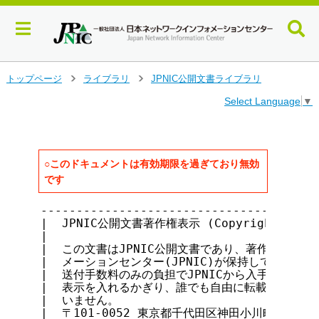
メ
トップページ
ライブラリ
JPNIC公開文書ライブラリ
>
>
イ
Select Language
▼
ン
コ
ン
テ
ン
○このドキュメントは有効期限を過ぎており無効
ツ
です
へ
ジ
---------------------------------------
ャ
|  JPNIC公開文書著作権表示 (Copyright notice 
ン
|                                      
|  この文書はJPNIC公開文書であり、著作権は日本ネ
プ
|  メーションセンター(JPNIC)が保持しています。J
す
|  送付手数料のみの負担でJPNICから入手できます。ま
る
|  表示を入れるかぎり、誰でも自由に転載・複製・再配
|  いません。                              
|  〒101-0052 東京都千代田区神田小川町1-2 風雲堂ビ