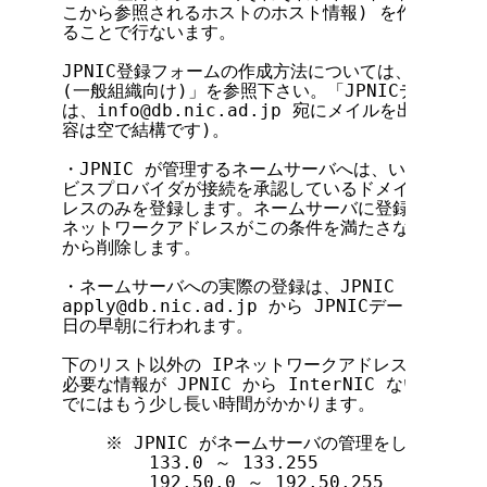
こから参照されるホストのホスト情報) を作成し、apply@
ることで行ないます。

JPNIC登録フォームの作成方法については、「JPNI
(一般組織向け)」を参照下さい。「JPNICデータベー
は、info@db.nic.ad.jp 宛にメイルを出すこ
容は空で結構です)。

・JPNIC が管理するネームサーバへは、いずれかの J
ビスプロバイダが接続を承認しているドメイン名および
レスのみを登録します。ネームサーバに登録されている
ネットワークアドレスがこの条件を満たさなくなった場
から削除します。

・ネームサーバへの実際の登録は、JPNIC が管理す
apply@db.nic.ad.jp から JPNICデータベ
日の早朝に行われます。

下のリスト以外の IPネットワークアドレスのネーム
必要な情報が JPNIC から InterNIC ないしは 
でにはもう少し長い時間がかかります。

    ※ JPNIC がネームサーバの管理をしている I
        133.0 ～ 133.255

        192.50.0 ～ 192.50.255
