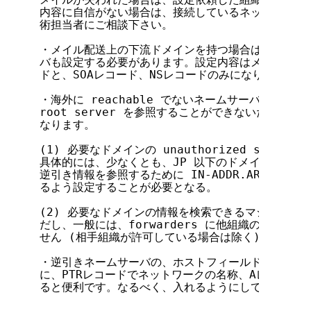
内容に自信がない場合は、接続しているネットワークサ
術担当者にご相談下さい。

・メイル配送上の下流ドメインを持つ場合は、そのドメ
バも設定する必要があります。設定内容はメイルゲートウ
ドと、SOAレコード、NSレコードのみになります。

・海外に reachable でないネームサーバについ
root server を参照することができないため、以
なります。

(1) 必要なドメインの unauthorized seconda
具体的には、少なくとも、JP 以下のドメインの情報を
逆引き情報を参照するために IN-ADDR.ARPA の unau
るよう設定することが必要となる。

(2) 必要なドメインの情報を検索できるマシンを forw
だし、一般には、forwarders に他組織のマシン
せん (相手組織が許可している場合は除く)。

・逆引きネームサーバの、ホストフィールドが all 
に、PTRレコードでネットワークの名称、Aレコードで
ると便利です。なるべく、入れるようにしてください。