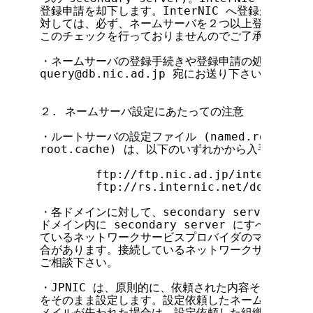
登録申請を却下します。InterNIC へ登録が必要な 
対しては、必ず、ネームサーバを２つ以上登録して下さい 
このチェックを行っておりませんのでご了承下さい)。
・ネームサーバの登録手続きや登録申請の処理状況に関
query@db.nic.ad.jp 宛にお送り下さい。

２. ネームサーバ設定にあたっての注意

・ルートサーバの設定ファイル (named.root または 
root.cache) は、以下のいずれかから入手可能です
        ftp://ftp.nic.ad.jp/internet/rs
        ftp://rs.internic.net/domain/na
・各ドメインに対して、secondary server が
ドメイン内に secondary server にすべき適
ているネットワークサービスプロバイダのマシンで引き
合があります。接続しているネットワークサービスプロ
ご相談下さい。

・JPNIC は、原則的に、依頼された内容そのものに
をそのまま設定します。設定依頼したネームサーバ内の
メイルが失われた場合は、設定依頼した組織の責任です