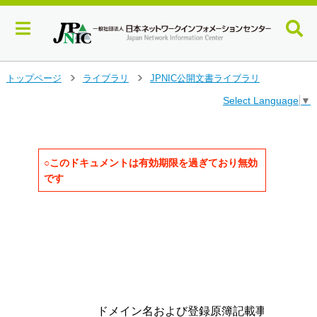
メ
トップページ
ライブラリ
JPNIC公開文書ライブラリ
>
>
イ
Select Language
▼
ン
コ
ン
テ
ン
○このドキュメントは有効期限を過ぎており無効
ツ
です
へ
ジ
ャ
                                   
ン
                                   
                                     
プ
                                     
す
                                     
る
                                     
        ドメイン名および登録原簿記載事項変更申請