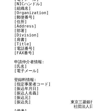
[NICハンドル]

[組織名]

[Organization]

[郵便番号]

[住所]

[Address]

[部署]

[Division]

[肩書]

[Title]

[電話番号]

[FAX番号]

申請仲介者情報:

[氏名]

[電子メール]

登録料情報:

[指定事業者コード]

[振込年月日]

[振込人名義]

[振込元]

[振込先]                東京三菱銀行 神田橋支
                        社団法人日本
[備考]
