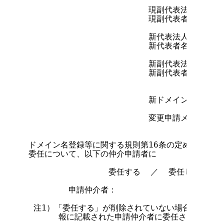
                        現副代表法人名

                        現副代表者名（注3）  
                        新代表法人名

                        新代表者名（注4）   
                        新副代表法人名

                        新副代表者名（注5）  
                        新ドメイン名

                        変更申請メール受領
ドメイン名登録等に関する規則第16条の定めによる登
委任について、以下の仲介申請者に

                委任する  ／  委任しない

        申請仲介者：

 注1）「委任する」が削除されていない場合は、申請
      報に記載された申請仲介者に委任されたものと