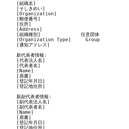
[組織名]

[そしきめい]

[Organization]

[郵便番号]

[住所]

[Address]

[組織種別]              任意団体

[Organization Type]     Group

[通知アドレス]

新代表者情報:

[代表法人名]

[代表者名]

[Name]

[肩書]

[登記年月日]

[登記地住所]

新副代表者情報:

[副代表法人名]

[副代表者名]

[Name]

[肩書]

[登記年月日]

[登記地住所]
