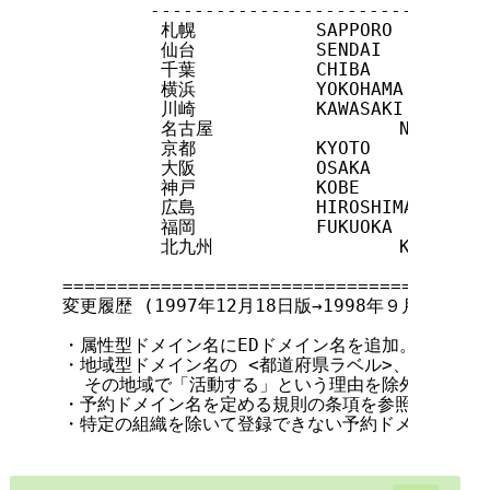
        --------------------------

         札幌           SAPPORO

         仙台           SENDAI

         千葉           CHIBA

         横浜           YOKOHAMA

         川崎           KAWASAKI

         名古屋                 NAGOYA

         京都           KYOTO

         大阪           OSAKA

         神戸           KOBE

         広島           HIROSHIMA

         福岡           FUKUOKA

         北九州                 KITAKYUSH
=======================================
変更履歴 (1997年12月18日版→1998年９月１日版へ
・属性型ドメイン名にEDドメイン名を追加。属性ラベル
・地域型ドメイン名の <都道府県ラベル>、<市区町村
  その地域で「活動する」という理由を除外

・予約ドメイン名を定める規則の条項を参照

・特定の組織を除いて登録できない予約ドメイン名があ