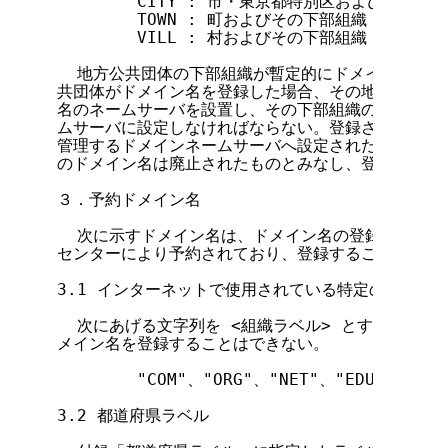
        CITY : 市・東京都特別区およびその下部
        TOWN : 町およびその下部組織

        VILL : 村およびその下部組織

  地方公共団体の下部組織が暫定的にドメイン名を登
共団体がドメイン名を登録した場合、その地方公共団体
名のネームサーバを設置し、その下部組織の登録済みの
ムサーバに設定しなければならない。登録されたドメイ
管理するドメインネームサーバへ設定された時点で、そ
のドメイン名は廃止されたものとみなし、登録原簿の記
３．予約ドメイン名

  次に示すドメイン名は、ドメイン名の登録等に関す
センターにより予約されており、登録することはできな
3.1 インターネットで使用されている特定のトップレ
  次にあげる文字列を <組織ラベル> とする属性型
メイン名を登録することはできない。

        "COM"、"ORG"、"NET"、"EDU"、"GOV"
3.2 都道府県ラベル
