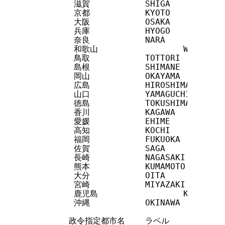
         滋賀           SHIGA

         京都           KYOTO

         大阪           OSAKA

         兵庫           HYOGO

         奈良           NARA

         和歌山                 WAKAYAMA

         鳥取           TOTTORI

         島根           SHIMANE

         岡山           OKAYAMA

         広島           HIROSHIMA

         山口           YAMAGUCHI

         徳島           TOKUSHIMA

         香川           KAGAWA

         愛媛           EHIME

         高知           KOCHI

         福岡           FUKUOKA

         佐賀           SAGA

         長崎           NAGASAKI

         熊本           KUMAMOTO

         大分           OITA

         宮崎           MIYAZAKI

         鹿児島                 KAGOSHIMA
         沖縄           OKINAWA

        政令指定都市名    ラベル
