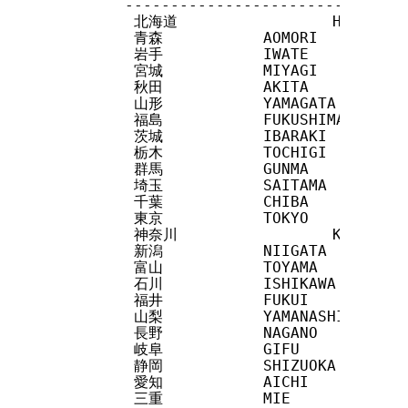
        --------------------------

         北海道                 HOKKAIDO

         青森           AOMORI

         岩手           IWATE

         宮城           MIYAGI

         秋田           AKITA

         山形           YAMAGATA

         福島           FUKUSHIMA

         茨城           IBARAKI

         栃木           TOCHIGI

         群馬           GUNMA

         埼玉           SAITAMA

         千葉           CHIBA

         東京           TOKYO

         神奈川                 KANAGAWA

         新潟           NIIGATA

         富山           TOYAMA

         石川           ISHIKAWA

         福井           FUKUI

         山梨           YAMANASHI

         長野           NAGANO

         岐阜           GIFU

         静岡           SHIZUOKA

         愛知           AICHI

         三重           MIE
