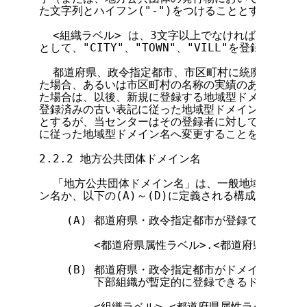
た文字列とハイフン("-")をつけることとする。

  <組織ラベル> は、3文字以上でなければならない。
として、"CITY"、"TOWN"、"VILL"を登録するこ
  都道府県、政令指定都市、市区町村に統廃合があっ
た場合、あるいは市区町村の名称の実績のあるローマ字
た場合は、以後、新規に登録する地域型ドメイン名は新
登録済みの古い表記に従った地域型ドメイン名は、存続
とするが、当センターはその登録者に対して、混乱を避
に従った地域型ドメイン名へ変更することを依頼する。
2.2.2 地方公共団体ドメイン名

  「地方公共団体ドメイン名」は、一般地域型ドメイ
ン名か、以下の(A)～(D)に定義される構成のドメイ
    (A) 都道府県・政令指定都市が登録できるドメ
        <都道府県属性ラベル>.<都道府県ラベル>.J
    (B) 都道府県・政令指定都市がドメイン名を登
        下部組織が暫定的に登録できるドメイン名の
        <組織ラベル>.<都道府県属性ラベル>.<都