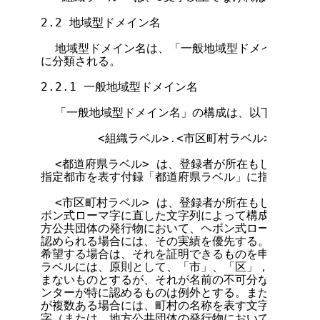
2.2 地域型ドメイン名

  地域型ドメイン名は、「一般地域型ドメイン名」「
に分類される。

2.2.1 一般地域型ドメイン名

  「一般地域型ドメイン名」の構成は、以下のとおり
        <組織ラベル>.<市区町村ラベル>.<都道府
  <都道府県ラベル> は、登録者が所在もしくは在住
指定都市を表す付録「都道府県ラベル」に指定したラベ
  <市区町村ラベル> は、登録者が所在もしくは在住
ボン式ローマ字に直した文字列によって構成されるラベ
方公共団体の発行物において、ヘボン式ローマ字以外の
認められる場合には、その実績を優先する。実績のある
希望する場合は、それを証明できるものを申請書に添付
ラベルには、原則として、「市」、「区」，「町」、「
まないものとするが、それが名前の不可分な一部となっ
ンターが特に認めるものは例外とする。また、同一都道
が複数ある場合には、町村の名称を表す文字列の前に、
字（または、地方公共団体の発行物において実績のある