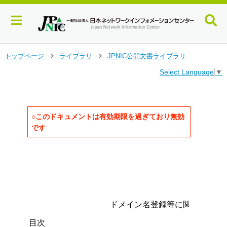
メ
トップページ
ライブラリ
JPNIC公開文書ライブラリ
>
>
イ
Select Language
▼
ン
コ
ン
テ
ン
○このドキュメントは有効期限を過ぎており無効
ツ
です
へ
ジ
                                   
ャ
                                   
ン
                                     
                                     
プ
                                     
す
る
                ドメイン名登録等に関する技術細
目次
