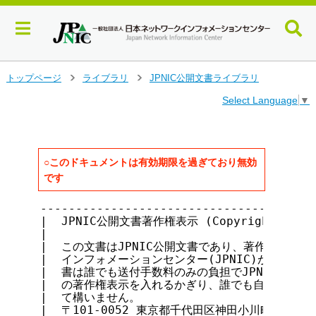
メ
トップページ
ライブラリ
JPNIC公開文書ライブラリ
>
>
イ
Select Language
▼
ン
コ
ン
テ
ン
○このドキュメントは有効期限を過ぎており無効
ツ
です
へ
ジ
---------------------------------------
ャ
|  JPNIC公開文書著作権表示 (Copyright notice 
ン
|                                      
|  この文書はJPNIC公開文書であり、著作権は社団法
プ
|  インフォメーションセンター(JPNIC)が保持していま
す
|  書は誰でも送付手数料のみの負担でJPNICから入手
る
|  の著作権表示を入れるかぎり、誰でも自由に転載・複
|  て構いません。                           
|  〒101-0052 東京都千代田区神田小川町1-2 風雲堂ビ