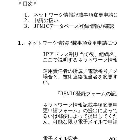
＊目次＊

  1. ネットワーク情報記載事項変更申請について

  2. 申請の扱い

  3. JPNICデータベース登録情報の確認

1. ネットワーク情報記載事項変更申請について

        IPアドレス割り当て後、組織名、住所、
        ここで説明するネットワーク情報記載事項
        運用責任者の所属／電話番号／メイルアド
        場合と、技術連絡担当者を変更する場合は
        い。

            『JPNIC登録フォームの記入方法』

        ネットワーク情報記載事項変更申請は、『
        更申請フォーム』の提出によって行われま
        るいは郵便によって提出してください。F
        ん。可能な限り電子メイルで申請してくださ
        電子メイル宛先          apply@ip.ni