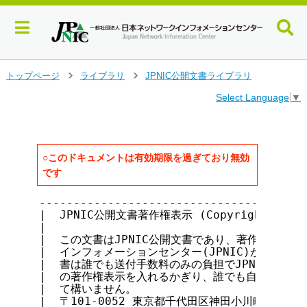
メ
トップページ
ライブラリ
JPNIC公開文書ライブラリ
>
>
イ
Select Language
▼
ン
コ
ン
テ
ン
○このドキュメントは有効期限を過ぎており無効
ツ
です
へ
ジ
---------------------------------------
ャ
|  JPNIC公開文書著作権表示 (Copyright notice 
ン
|                                      
|  この文書はJPNIC公開文書であり、著作権は社団法
プ
|  インフォメーションセンター(JPNIC)が保持していま
す
|  書は誰でも送付手数料のみの負担でJPNICから入手
る
|  の著作権表示を入れるかぎり、誰でも自由に転載・複
|  て構いません。                           
|  〒101-0052 東京都千代田区神田小川町1-2 風雲堂ビ