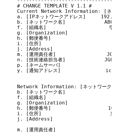
---------------------------------------
# CHANGE TEMPLATE V 1.1 #

Current Network Information: [ネットワー
a. [IPネットワークアドレス]     192.0.1.0/25
b. [ネットワーク名]             ABC-DUP-NET
f. [組織名]                     学術ネット
g. [Organization]               Science
h. [郵便番号]

i. [住所]

j. [Address]

m. [運用責任者]                 JG000JP

n. [技術連絡担当者]             JG000JP

p. [ネームサーバ]

y. [通知アドレス]               ichiro@nic
Network Information: [ネットワーク情報]

b. [ネットワーク名]

f. [組織名]

g. [Organization]

h. [郵便番号]                   101-0052

i. [住所]                       東京都
j. [Address]                    1-2, Ka
                                Tokyo 1
m. [運用責任者]
