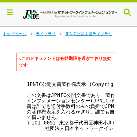
メ
トップページ
ライブラリ
JPNIC公開文書ライブラリ
>
>
イ
ン
コ
ン
○このドキュメントは有効期限を過ぎており無効
テ
です
ン
ツ
---------------------------------------
へ
|  JPNIC公開文書著作権表示 (Copyright notice 
ジ
|                                      
ャ
|  この文書はJPNIC公開文書であり、著作権は社団法
|  インフォメーションセンター(JPNIC)が保持していま
ン
|  書は誰でも送付手数料のみの負担でJPNICから入手
プ
|  の著作権表示を入れるかぎり、誰でも自由に転載・複
す
|  て構いません。                           
る
|  〒101-0052 東京都千代田区神田小川町1-2 風雲堂ビ
|        社団法人日本ネットワークインフォメーション
---------------------------------------