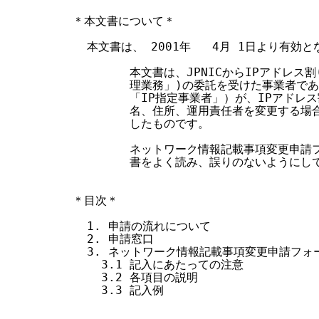
す
＊本文書について＊

る
  本文書は、 2001年   4月 1日より有効と
        本文書は、JPNICからIPアドレス
        理業務」)の委託を受けた事業者で
        「IP指定事業者」）が、IPアド
        名、住所、運用責任者を変更する
        したものです。

        ネットワーク情報記載事項変更申
        書をよく読み、誤りのないようにし
＊目次＊

  1. 申請の流れについて

  2. 申請窓口

  3. ネットワーク情報記載事項変更申請フォー
    3.1 記入にあたっての注意

    3.2 各項目の説明

    3.3 記入例
