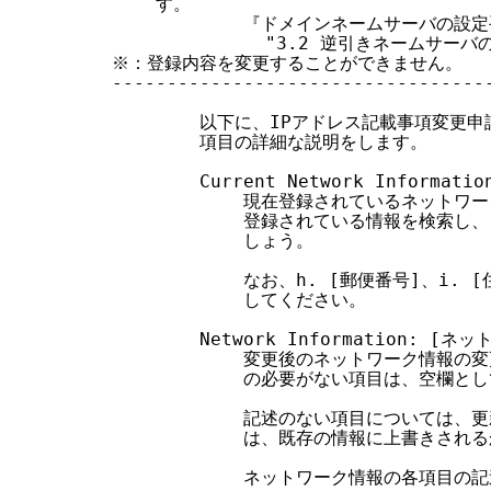
    す。

            『ドメインネームサーバの設
              "3.2 逆引きネームサーバの
※：登録内容を変更することができません。

-----------------------------------
        以下に、IPアドレス記載事項変更
        項目の詳細な説明をします。

        Current Network Informat
            現在登録されているネットワ
            登録されている情報を検索し、コ
            しょう。

            なお、h. [郵便番号]、i. [
            してください。

        Network Information: [ネ
            変更後のネットワーク情報
            の必要がない項目は、空欄と
            記述のない項目については
            は、既存の情報に上書きされ
            ネットワーク情報の各項目