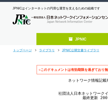
JPNICはインターネットの円滑な運営を支えるための組織です
JPNIC
メ
トップページ
ライブラリ
JPNIC公開文書ライブラリ
>
>
イ
ン
コ
ン
○このドキュメントは有効期限を過ぎており
テ
ン
                  ネットワーク情報記
ツ
へ
              社団法人日本ネットワー
ジ
                        最終更新 200
ャ
ン
プ