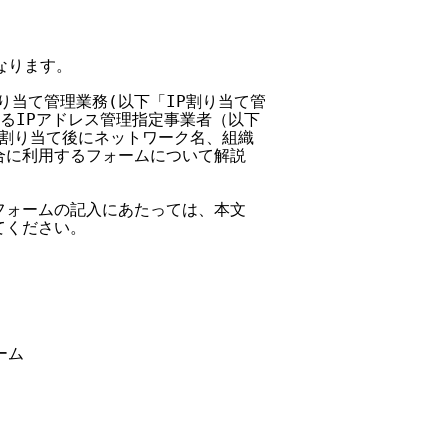
なります。

割り当て管理業務(以下「IP割り当て管

あるIPアドレス管理指定事業者（以下

レス割り当て後にネットワーク名、組織

場合に利用するフォームについて解説

請フォームの記入にあたっては、本文

てください。

ム
