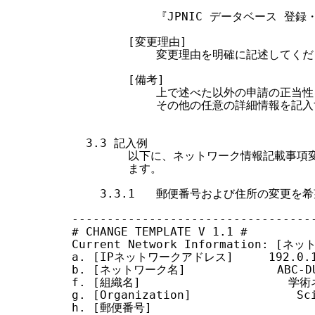
            『JPNIC データベース 
        [変更理由]

            変更理由を明確に記述してくだ
        [備考]

            上で述べた以外の申請の正
            その他の任意の詳細情報を記
  3.3 記入例

        以下に、ネットワーク情報記載事
        ます。

    3.3.1   郵便番号および住所の変更を
-----------------------------------
# CHANGE TEMPLATE V 1.1 #

Current Network Information: [ネ
a. [IPネットワークアドレス]     192.0.1.
b. [ネットワーク名]             ABC-DU
f. [組織名]                     学
g. [Organization]               Sci
h. [郵便番号]
