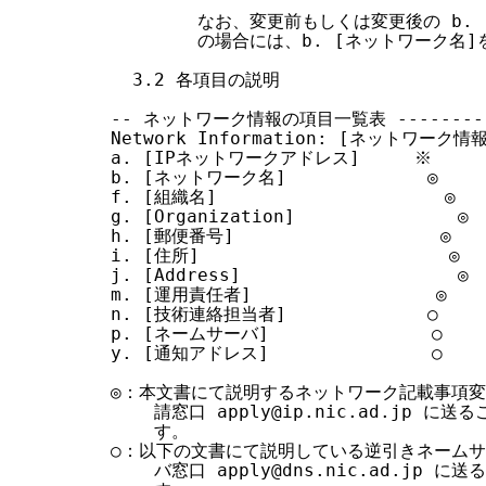
        なお、変更前もしくは変更後の b. [
        の場合には、b. [ネットワーク名
  3.2 各項目の説明

-- ネットワーク情報の項目一覧表 ------------
Network Information: [ネットワーク情報
a. [IPネットワークアドレス]     ※

b. [ネットワーク名]             ◎

f. [組織名]                     ◎

g. [Organization]               ◎

h. [郵便番号]                   ◎

i. [住所]                       ◎

j. [Address]                    ◎

m. [運用責任者]                 ◎

n. [技術連絡担当者]             ○

p. [ネームサーバ]               ○

y. [通知アドレス]               ○

◎：本文書にて説明するネットワーク記載事項変
    請窓口 apply@ip.nic.ad.jp 
    す。

○：以下の文書にて説明している逆引きネームサ
    バ窓口 apply@dns.nic.ad.jp