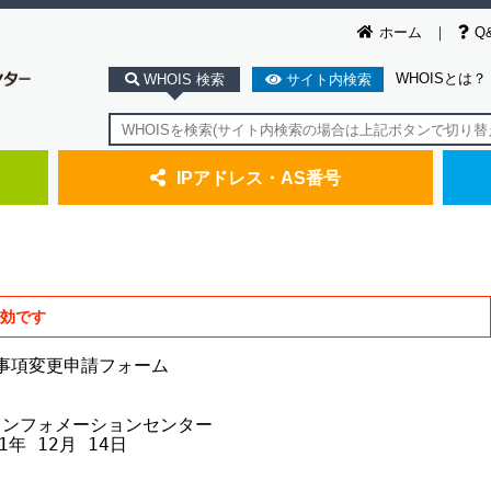
ホーム
Q
WHOISとは？
WHOIS 検索
サイト内検索
IPアドレス・AS番号
無効です
載事項変更申請フォーム

クインフォメーションセンター

1年 12月 14日
