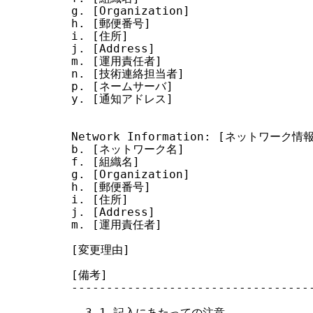
g. [Organization]

h. [郵便番号]

i. [住所]

j. [Address]

m. [運用責任者]

n. [技術連絡担当者]

p. [ネームサーバ]

y. [通知アドレス]

Network Information: [ネットワーク情報
b. [ネットワーク名]

f. [組織名]

g. [Organization]

h. [郵便番号]

i. [住所]

j. [Address]

m. [運用責任者]

[変更理由]

[備考]

-----------------------------------
  3.1 記入にあたっての注意
