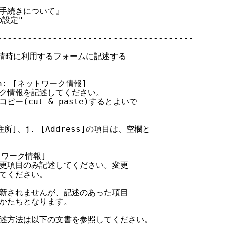
定手続きについて』

設定"

--------------------------------------

申請時に利用するフォームに記述する

ion: [ネットワーク情報]

ーク情報を記述してください。

ピー(cut & paste)するとよいで

住所]、j. [Address]の項目は、空欄と

ットワーク情報]

の変更項目のみ記述してください。変更

してください。

、更新されませんが、記述のあった項目

るかたちとなります。

の記述方法は以下の文書を参照してください。
