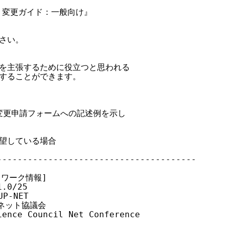
登録・変更ガイド：一般向け』

さい。

当性を主張するために役立つと思われる

入することができます。

項変更申請フォームへの記述例を示し

希望している場合

--------------------------------------

ットワーク情報]

0/25

P-NET

術ネット協議会

ence Council Net Conference
